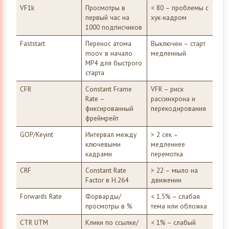
VF1k
Просмотры в
< 80 – проблемы с
первый час на
хук-кадром
1000 подписчиков
Faststart
Перенос атома
Выключен – старт
moov в начало
медленный
MP4 для быстрого
старта
CFR
Constant Frame
VFR – риск
Rate –
рассинхрона и
фиксированный
перекодирования
фреймрейт
GOP/Keyint
Интервал между
> 2 сек –
ключевыми
медленнее
кадрами
перемотка
CRF
Constant Rate
> 22 – мыло на
Factor в H.264
движении
Forwards Rate
Форварды/
< 1.5% – слабая
просмотры в %
тема или обложка
CTR UTM
Клики по ссылке/
< 1% – слабый