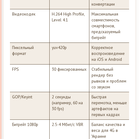
конвертации
Видеокодек
H.264 High Profile,
Максимальная
Level 4.1
совместимость
смартфонов,
предсказуемый
битрейт
Пиксельный
yuv420p
Корректное
формат
воспроизведение
на iOS и Android
FPS
30 фиксированных
Стабильный
рендер без
рывков и проблем
со звуком
GOP/Keyint
2 секунды
Быстрая
(например, 60 на
перемотка, меньше
30 fps)
артефактов на
первых кадрах
Битрейт 1080p
2.5-4 Мбит/с VBR
Баланс качества и
веса для 4G в
Украине