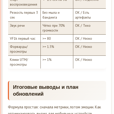
воспроизведения
Резкость первых 3
Без мыла и
ОК / Есть
сек
бандинга
артефакты
Звук речи
Чётко при 70%
ОК / Тихо
громкости
VF1k первый час
>= 80
ОК / Низко
Форварды/
>= 1.5%
ОК / Низко
просмотры
Клики UTM/
>= 1%
ОК / Низко
просмотры
Итоговые выводы и план
обновлений
Формула простая: сначала метрики, потом эмоции. Как
оптимизировать видео для мобильных устройств