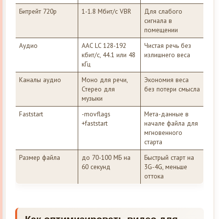
Битрейт 720p
1-1.8 Мбит/с VBR
Для слабого
сигнала в
помещении
Аудио
AAC LC 128-192
Чистая речь без
кбит/с, 44.1 или 48
излишнего веса
кГц
Каналы аудио
Моно для речи,
Экономия веса
Стерео для
без потери смысла
музыки
Faststart
-movflags
Мета-данные в
+faststart
начале файла для
мгновенного
старта
Размер файла
до 70-100 МБ на
Быстрый старт на
60 секунд
3G-4G, меньше
оттока