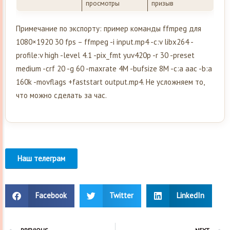
просмотры
призыв
Примечание по экспорту: пример команды ffmpeg для
1080×1920 30 fps – ffmpeg -i input.mp4 -c:v libx264 -
profile:v high -level 4.1 -pix_fmt yuv420p -r 30 -preset
medium -crf 20 -g 60 -maxrate 4M -bufsize 8M -c:a aac -b:a
160k -movflags +faststart output.mp4. Не усложняем то,
что можно сделать за час.
Наш телеграм
Facebook
Twitter
LinkedIn