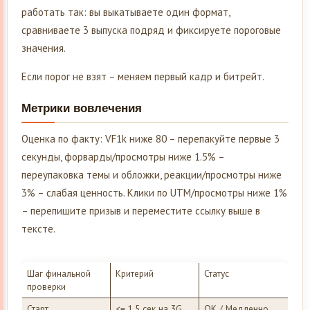
работать так: вы выкатываете один формат,
сравниваете 3 выпуска подряд и фиксируете пороговые
значения.
Если порог не взят – меняем первый кадр и битрейт.
Метрики вовлечения
Оценка по факту: VF1k ниже 80 – перепакуйте первые 3
секунды, форварды/просмотры ниже 1.5% –
переупаковка темы и обложки, реакции/просмотры ниже
3% – слабая ценность. Клики по UTM/просмотры ниже 1%
– перепишите призыв и переместите ссылку выше в
тексте.
Шаг финальной
Критерий
Статус
проверки
Старт
<= 1.5 сек на 3G
ОК / Медленно