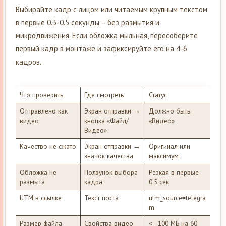
Выбирайте кадр с лицом или читаемым крупным текстом
в первые 0.3-0.5 секунды – без размытия и
микродвижения. Если обложка мыльная, пересоберите
первый кадр в монтаже и зафиксируйте его на 4-6
кадров.
Что проверить
Где смотреть
Статус
Отправлено как
Экран отправки →
Должно быть
видео
кнопка «Файл/
«Видео»
Видео»
Качество не сжато
Экран отправки →
Оригинал или
значок качества
максимум
Обложка не
Ползунок выбора
Резкая в первые
размыта
кадра
0.5 сек
UTM в ссылке
Текст поста
utm_source=telegra
m
Размер файла
Свойства видео
<= 100 МБ на 60