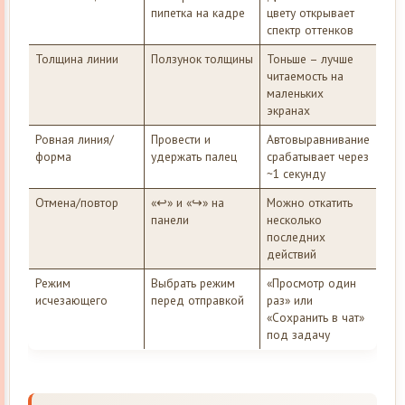
пипетка на кадре
цвету открывает
спектр оттенков
Толщина линии
Ползунок толщины
Тоньше – лучше
читаемость на
маленьких
экранах
Ровная линия/
Провести и
Автовыравнивание
форма
удержать палец
срабатывает через
~1 секунду
Отмена/повтор
«↩︎» и «↪︎» на
Можно откатить
панели
несколько
последних
действий
Режим
Выбрать режим
«Просмотр один
исчезающего
перед отправкой
раз» или
«Сохранить в чат»
под задачу