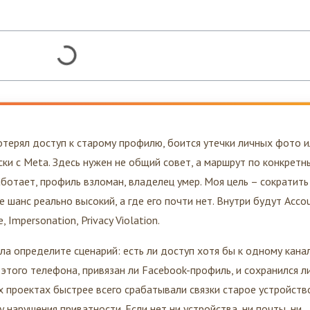
потерял доступ к старому профилю, боится утечки личных фото 
ски с Meta. Здесь нужен не общий совет, а маршрут по конкрет
аботает, профиль взломан, владелец умер. Моя цель – сократить
де шанс реально высокий, а где его почти нет. Внутри будут Acco
e, Impersonation, Privacy Violation.
ла определите сценарий: есть ли доступ хотя бы к одному кана
этого телефона, привязан ли Facebook-профиль, и сохранился л
их проектах быстрее всего срабатывали связки старое устройств
нарушения приватности. Если нет ни устройства, ни почты, ни