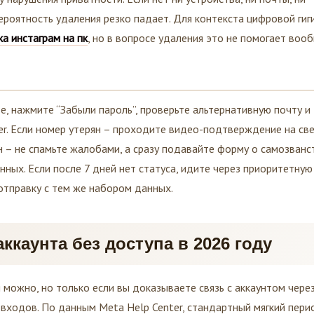
ероятность удаления резко падает. Для контекста цифровой гиг
ка инстаграм на пк
, но в вопросе удаления это не помогает вооб
е, нажмите “Забыли пароль”, проверьте альтернативную почту и
ter. Если номер утерян – проходите видео-подтверждение на св
н – не спамьте жалобами, а сразу подавайте форму о самозванс
нных. Если после 7 дней нет статуса, идите через приоритетную
отправку с тем же набором данных.
ккаунта без доступа в 2026 году
 можно, но только если вы доказываете связь с аккаунтом чере
 входов. По данным Meta Help Center, стандартный мягкий пери