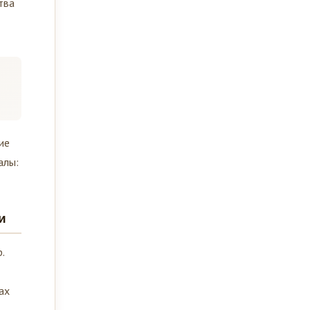
тва
ие
алы:
и
.
ах