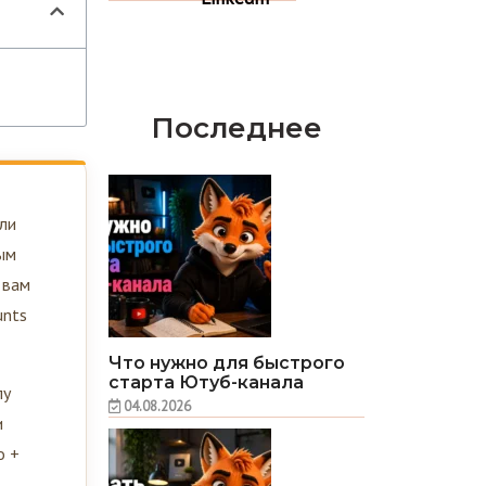
Последнее
или
ным
 вам
unts
Что нужно для быстрого
старта Ютуб-канала
лу
04.08.2026
и
о +