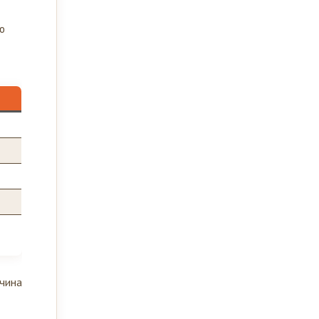
ю
чина