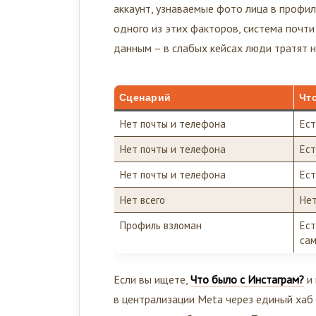
аккаунт, узнаваемые фото лица в профи
одного из этих факторов, система почти
данным – в слабых кейсах люди тратят н
Сценарий
Чт
Нет почты и телефона
Ест
Нет почты и телефона
Ест
Нет почты и телефона
Ест
Нет всего
Нет
Профиль взломан
Ест
сам
Если вы ищете,
Что было с Инстаграм?
и 
в централизации Meta через единый хаб 