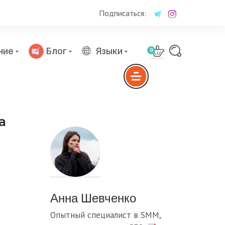
Подписаться:
ние
Блог
Языки
0
а
Анна Шевченко
Опытный специалист в SMM,