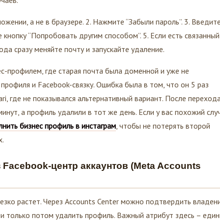
ожении, а не в браузере. 2. Нажмите “Забыли пароль”. 3. Введит
те кнопку “Попробовать другим способом”. 5. Если есть связанный
хода сразу меняйте почту и запускайте удаление.
ес-профилем, где старая почта была доменной и уже не
профиля и Facebook-связку. Ошибка была в том, что он 5 раз
ri, где не показывался альтернативный вариант. После перехода
нут, а профиль удалили в тот же день. Если у вас похожий случ
лнить бизнес профиль в инстаграм
, чтобы не потерять второй
х.
Facebook-центр аккаунтов (Meta Accounts
 резко растет. Через Accounts Center можно подтвердить владен
 и только потом удалить профиль. Важный атрибут здесь – еди