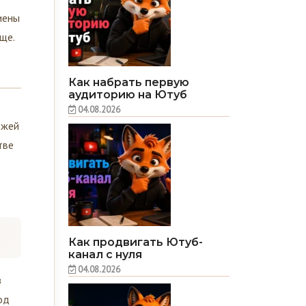
иены
ще.
Как набрать первую
аудиторию на Ютуб
04.08.2026
ежей
тве
Как продвигать Ютуб-
канал с нуля
04.08.2026
з
од