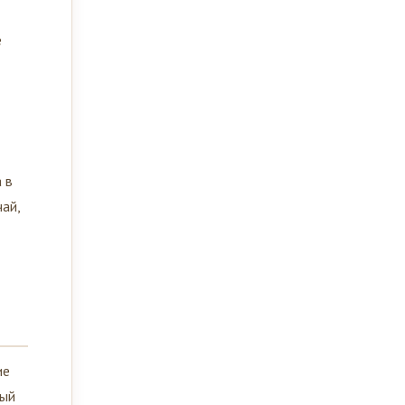
е
 в
ай,
ие
ный