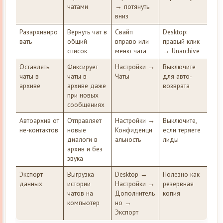
чатами
→ потянуть
вниз
Разархивиро
Вернуть чат в
Свайп
Desktop:
вать
общий
вправо или
правый клик
список
меню чата
→ Unarchive
Оставлять
Фиксирует
Настройки →
Выключите
чаты в
чаты в
Чаты
для авто-
архиве
архиве даже
возврата
при новых
сообщениях
Автоархив от
Отправляет
Настройки →
Выключите,
не-контактов
новые
Конфиденци
если теряете
диалоги в
альность
лиды
архив и без
звука
Экспорт
Выгрузка
Desktop →
Полезно как
данных
истории
Настройки →
резервная
чатов на
Дополнитель
копия
компьютер
но →
Экспорт