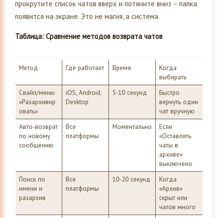
прокрутите список чатов вверх и потяните вниз – папка
появится на экране. Это не магия, а система.
Таблица: Сравнение методов возврата чатов
Метод
Где работает
Время
Когда
выбирать
Свайп/меню
iOS, Android,
5-10 секунд
Быстро
«Разархивир
Desktop
вернуть один
овать»
чат вручную
Авто-возврат
Все
Моментально
Если
по новому
платформы
«Оставлять
сообщению
чаты в
архиве»
выключено
Поиск по
Все
10-20 секунд
Когда
имени и
платформы
«Архив»
разархив
скрыт или
чатов много