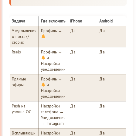
Задача
Где включать
iPhone
Android
Уведомления
Профиль →
Да
Да
о постах/
сторис
Reels
Профиль →
Да
Да
и
Настройки
уведомлений
Прямые
Профиль →
Да
Да
эфиры
и
Настройки
уведомлений
Push на
Настройки
Да
Да
уровне ОС
телефона →
Уведомления
→ Instagram
Всплывающи
Настройки
Да
Да