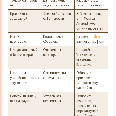
Только баннеров
Баннеры/метки/
Разрешите все
нет
звуки отключены
типы оповещений
Приходят с
Энергосбережени
iOS: исключение
задержкой
е/фон урезан
для Фокуса;
Android: «Не
оптимизировать»
Иногда
Колокольчик
Проверьте
у
пропадают
сбросился
важного профиля
Нет уведомлений
Отключены
Настройки →
о Reels/эфирах
категории
Уведомления →
включить
Reels/Live
На одном
Сессии/версии
Обновите
устройстве есть, на
отличаются
приложение,
другом нет
синхронизируйте
настройки
Совсем тишина у
Устаревшая
Обновите
всех аккаунтов
версия/кэш
Instagram,
очистите кэш,
перезагрузите
устройство