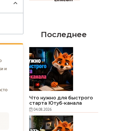
Последнее
о
ки и
асто
Что нужно для быстрого
старта Ютуб-канала
04.08.2026