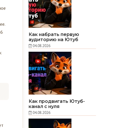
ное
ее.
16
Как набрать первую
аудиторию на Ютуб
04.08.2026
к
Как продвигать Ютуб-
канал с нуля
04.08.2026
ет