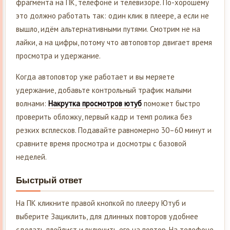
фрагмента на ПК, телефоне и телевизоре. По-хорошему
это должно работать так: один клик в плеере, а если не
вышло, идём альтернативными путями. Смотрим не на
лайки, а на цифры, потому что автоповтор двигает время
просмотра и удержание.
Когда автоповтор уже работает и вы меряете
удержание, добавьте контрольный трафик малыми
волнами:
Накрутка просмотров ютуб
поможет быстро
проверить обложку, первый кадр и темп ролика без
резких всплесков. Подавайте равномерно 30–60 минут и
сравните время просмотра и досмотры с базовой
неделей.
Быстрый ответ
На ПК кликните правой кнопкой по плееру Ютуб и
выберите Зациклить, для длинных повторов удобнее
сделать плейлист и включить его на повтор. На телефоне