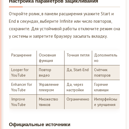
Настройка параметров зацикливания
Откройте ролик, в панели расширения укажите Start и
End в секундах, выберите Infinite или число повторов,
сохраните. Для устойчивой работы отключите режим сна
у системы и запретите браузеру засыпать вкладку.
Расширение
Основная
Точная петля
Дополнитель
функция
но
Looper for
Повтор
Да, Start-End
Счётчик
YouTube
видео
повторов
Enhancer for
Управление
Да, через
Горячие
YouTube
плеером
настройки
клавиши
Improve
Множество
Ограниченно
Интерфейсны
YouTube
твиков
е улучшения
Официальные источники