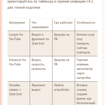
ориентируйтесь по таймкоду и горячим клавишам J-K-L
для точной подгонки.
Инструмент
Что
Где работает
Особенности
зацикливает
Looper for
Видео и
Браузер на
Кнопка Loop
YouTube
фрагмент по
ПК
под
Start-End
плеером,
счётчик
повторов
Enhancer for
Видео,
Браузер на
Горячие
YouTube
скорость,
ПК
клавиши,
громкость
автоповтор
через
настройки
Онлайн-
Фрагмент
Любое
Вставка
сервис с
видео
устройство
ссылки,
Start-End
задаём
время, луп
бесконечный