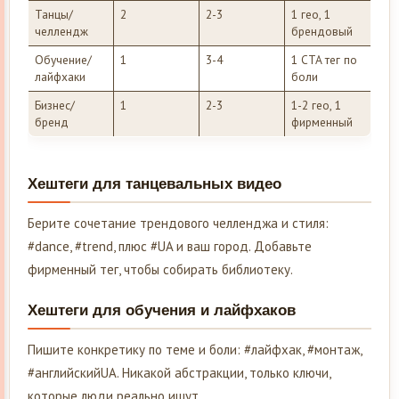
Танцы/
2
2-3
1 гео, 1
челлендж
брендовый
Обучение/
1
3-4
1 CTA тег по
лайфхаки
боли
Бизнес/
1
2-3
1-2 гео, 1
бренд
фирменный
Хештеги для танцевальных видео
Берите сочетание трендового челленджа и стиля:
#dance, #trend, плюс #UA и ваш город. Добавьте
фирменный тег, чтобы собирать библиотеку.
Хештеги для обучения и лайфхаков
Пишите конкретику по теме и боли: #лайфхак, #монтаж,
#английскийUA. Никакой абстракции, только ключи,
которые люди реально ищут.