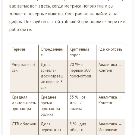
вас затык вот здесь, когда метрика непонятна и вы
делаете неверные выводы. Смотрим не на лайки, а на
цифры. Пользуйтесь этой таблицей при анализе. Берите и
работайте.
Термин
Определени
Критичный
Где смотреть
е
порог
Удержание 3
Доля
70 %+ в
Аналитика →
сек
зрителей,
первые 500
Контент
досмотревш
просмотров
их первые 3
сек
Средняя
Среднее
35 %+ от
Аналитика →
длительность
время
длины
Контент
просмотра
просмотра
ролика
ролика
CTR обложки
Доля
8 %+ для
Аналитика →
переходов
общего
Источники