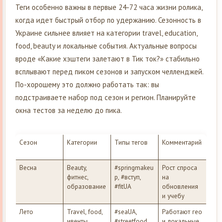
Теги особенно важны в первые 24-72 часа жизни ролика,
когда идет быстрый отбор по удержанию. Сезонность в
Украине сильнее влияет на категории travel, education,
food, beauty и локальные события. Актуальные вопросы
вроде «Какие хэштеги залетают в Тик ток?» стабильно
всплывают перед пиком сезонов и запуском челленджей.
По-хорошему это должно работать так: вы
подстраиваете набор под сезон и регион. Планируйте
окна тестов за неделю до пика.
Сезон
Категории
Типы тегов
Комментарий
Весна
Beauty,
#springmakeu
Рост спроса
фитнес,
p, #вступ,
на
образование
#fitUA
обновления
и учебу
Лето
Travel, food,
#seaUA,
Работают гео
ивенты
#streetfood,
и локальные