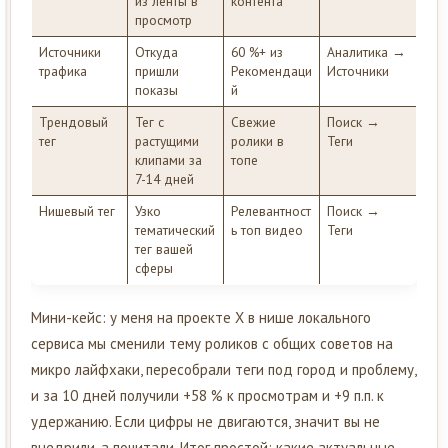
из ленты в
контента
просмотр
Источники
Откуда
60 %+ из
Аналитика →
трафика
пришли
Рекомендаци
Источники
показы
й
Трендовый
Тег с
Свежие
Поиск →
тег
растущими
ролики в
Теги
клипами за
топе
7-14 дней
Нишевый тег
Узко
Релевантност
Поиск →
тематический
ь топ видео
Теги
тег вашей
сферы
Мини-кейс: у меня на проекте Х в нише локального
сервиса мы сменили тему роликов с общих советов на
микро лайфхаки, пересобрали теги под город и проблему,
и за 10 дней получили +58 % к просмотрам и +9 п.п. к
удержанию. Если цифры не двигаются, значит вы не
внедрили, а почитали. Итог простой: какие актуальные