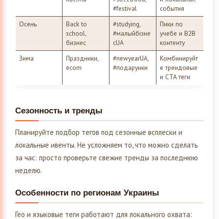
#festival
события
Осень
Back to
#studying,
Пики по
school,
#малыйбізне
учебе и B2B
бизнес
сUA
контенту
Зима
Праздники,
#newyearUA,
Комбинируйт
ecom
#подарунки
е трендовые
и CTA теги
Сезонность и тренды
Планируйте подбор тегов под сезонные всплески и
локальные ивенты. Не усложняем то, что можно сделать
за час: просто проверьте свежие тренды за последнюю
неделю.
Особенности по регионам Украины
Гео и языковые теги работают для локального охвата: