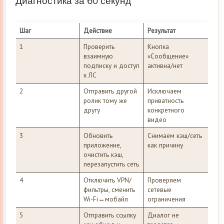
Диагностика за 60 секунд
Шаг
Действие
Результат
1
Проверить
Кнопка
взаимную
«Сообщение»
подписку и доступ
активна/нет
к ЛС
2
Отправить другой
Исключаем
ролик тому же
приватность
другу
конкретного
видео
3
Обновить
Снимаем кэш/сеть
приложение,
как причину
очистить кэш,
перезапустить сеть
4
Отключить VPN/
Проверяем
фильтры, сменить
сетевые
Wi-Fi↔мобайл
ограничения
5
Отправить ссылку
Диалог не