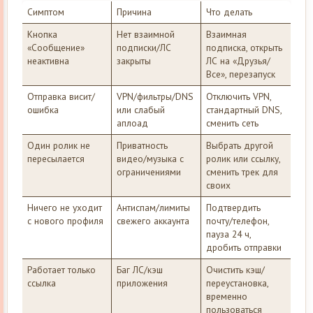
Симптом
Причина
Что делать
Кнопка
Нет взаимной
Взаимная
«Сообщение»
подписки/ЛС
подписка, открыть
неактивна
закрыты
ЛС на «Друзья/
Все», перезапуск
Отправка висит/
VPN/фильтры/DNS
Отключить VPN,
ошибка
или слабый
стандартный DNS,
аплоад
сменить сеть
Один ролик не
Приватность
Выбрать другой
пересылается
видео/музыка с
ролик или ссылку,
ограничениями
сменить трек для
своих
Ничего не уходит
Антиспам/лимиты
Подтвердить
с нового профиля
свежего аккаунта
почту/телефон,
пауза 24 ч,
дробить отправки
Работает только
Баг ЛС/кэш
Очистить кэш/
ссылка
приложения
переустановка,
временно
пользоваться