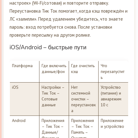
настроек» (Wi-Fi/сотовая) и повторите отправку.
Переустановка Тик Ток помогает, когда кэш повреждён и
ЛС «залипли». Перед удалением убедитесь, что знаете
пароль: вход потребуется снова. После установки
проверьте пересылку на другом ролике.
iOS/Android – быстрые пути
Платформа
Где включить
Где очистить
Что
данные/фон
кэш
перезапустит
ь
iOS
Настройки –
Нет
Устройство
Тик Ток –
системной
(питание) и
Сотовые
очистки –
авиарежим
данные
переустановк
10 с
а
Android
Приложения
Приложения
Приложение
– Тик Ток –
– Тик Ток –
и устройство
Данные/
Память –
Фоновые
Очистить