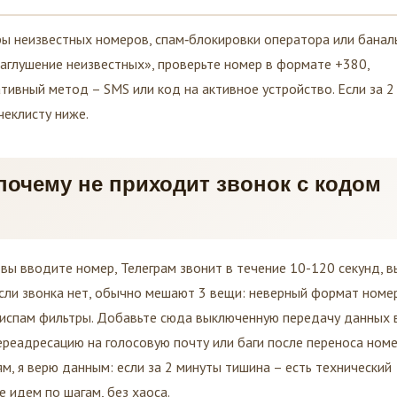
ры неизвестных номеров, спам‑блокировки оператора или банал
аглушение неизвестных», проверьте номер в формате +380,
ативный метод – SMS или код на активное устройство. Если за 2
чеклисту ниже.
очему не приходит звонок с кодом
вы вводите номер, Телеграм звонит в течение 10-120 секунд, в
сли звонка нет, обычно мешают 3 вещи: неверный формат номер
тиспам фильтры. Добавьте сюда выключенную передачу данных 
 переадресацию на голосовую почту или баги после переноса ном
, я верю данным: если за 2 минуты тишина – есть технический
е идем по шагам, без хаоса.