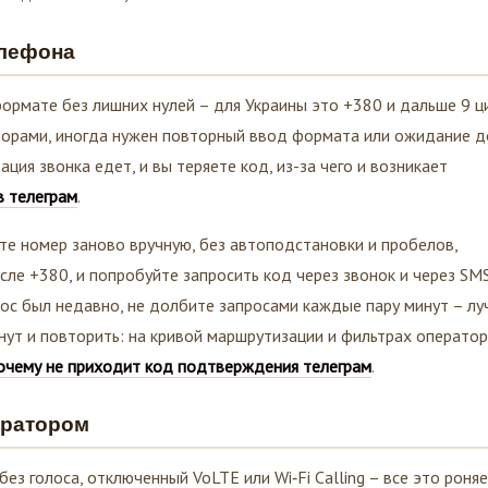
елефона
мате без лишних нулей – для Украины это +380 и дальше 9 ц
торами, иногда нужен повторный ввод формата или ожидание д
ция звонка едет, и вы теряете код, из-за чего и возникает
в телеграм
.
те номер заново вручную, без автоподстановки и пробелов,
сле +380, и попробуйте запросить код через звонок и через SM
енос был недавно, не долбите запросами каждые пару минут – л
нут и повторить: на кривой маршрутизации и фильтрах операто
очему не приходит код подтверждения телеграм
.
ератором
без голоса, отключенный VoLTE или Wi‑Fi Calling – все это роня