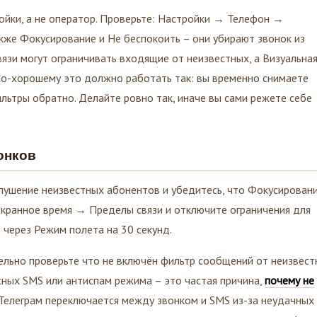
ойки, а не оператор. Проверьте: Настройки → Телефон →
акже Фокусирование и Не беспокоить – они убирают звонок из
язи могут ограничивать входящие от неизвестных, а Визуальна
По-хорошему это должно работать так: вы временно снимаете
льтры обратно. Делайте ровно так, иначе вы сами режете себе
онков
ушение неизвестных абонентов и убедитесь, что Фокусировани
кранное время → Пределы связи и отключите ограничения для
ь через Режим полета на 30 секунд.
ельно проверьте что не включён фильтр сообщений от неизвес
сных SMS или антиспам режима – это частая причина,
почему не
а Телеграм переключается между звонком и SMS из-за неудачных