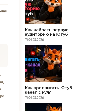
ьная
Как набрать первую
аудиторию на Ютуб
04.08.2026
ы
а,
Как продвигать Ютуб-
в
канал с нуля
ера
04.08.2026