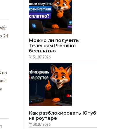
ифр.
о 24
Можно ли получить
Телеграм Premium
бесплатно
31.07.2026
S по
учше
ра
Как разблокировать Ютуб
на роутере
30.07.2026
ет