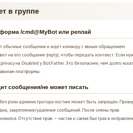
ет в группе
а форма /cmd@MyBot или реплай
дит обычные сообщения и ждёт команду с явным обращением.
 на его сообщение (reply), чтобы передать контекст. Если ну
rivacy на Disabled у BotFather. Это безопаснее, чем долго иска
правилам платформы.
идит сообщения/не может писать
и без роли администратора постинг может быть запрещён. Прове
едиа, закрепление/удаление сообщений. После смены прав
новился. Отсутствие прав — частая и самая быстрая в исправлен