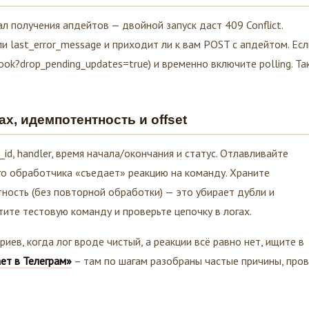
л получения апдейтов — двойной запуск даст 409 Conflict.
и last_error_message и приходит ли к вам POST с апдейтом. Есл
ook?drop_pending_updates=true) и временно включите polling. Та
.
х, идемпотентность и offset
_id, handler, время начала/окончания и статус. Отлавливайте
о обработчика «съедает» реакцию на команду. Храните
ность (без повторной обработки) — это убирает дубли и
тите тестовую команду и проверьте цепочку в логах.
ев, когда лог вроде чистый, а реакции всё равно нет, ищите в
ет в Телеграм»
– там по шагам разобраны частые причины, про