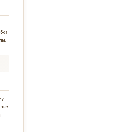
 без
пы.
му
одно
я