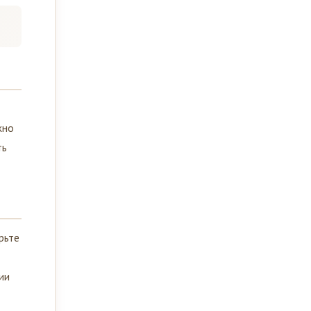
жно
ть
рьте
ии