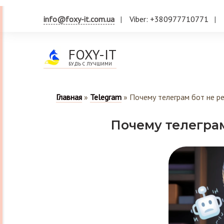
info@foxy-it.com.ua
Viber: +380977710771
FOXY-IT
БУДЬ С ЛУЧШИМИ
Главная
»
Telegram
»
Почему телеграм бот не р
Почему телеграм