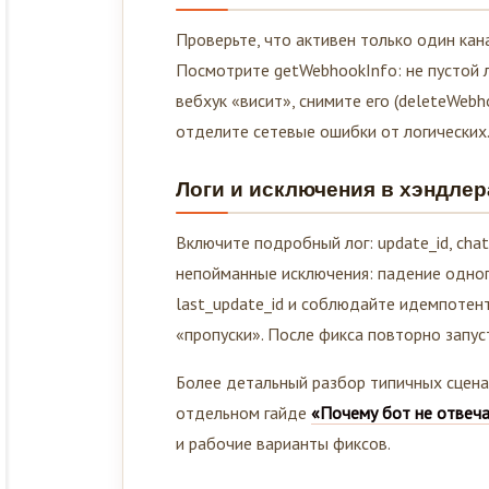
Проверьте, что активен только один кана
Посмотрите getWebhookInfo: не пустой л
вебхук «висит», снимите его (deleteWebh
отделите сетевые ошибки от логических
Логи и исключения в хэндлера
Включите подробный лог: update_id, chat
непойманные исключения: падение одног
last_update_id и соблюдайте идемпотент
«пропуски». После фикса повторно запус
Более детальный разбор типичных сценари
отдельном гайде
«Почему бот не отвеча
и рабочие варианты фиксов.