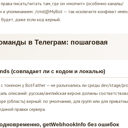
 права писать/читать там, где он «молчит» (особенно каналы/
ем и упоминанием: /cmd@MyBot — так исключите конфликт имён.
 будет, даже если код верный.
команды в Телеграм: пошаговая
nds (совпадает ли с кодом и локалью)
с токеном у BotFather — не разъехались ли среды dev/stage/pro
аль описаний: русская/английская версия должны соответствов
ope (область) верный: по умолчанию, для групп или для приватн
единой правки сервера.
е одновременно, getWebhookInfo без ошибок