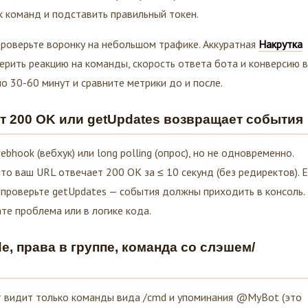
 команд и подставить правильный токен.
роверьте воронку на небольшом трафике. Аккуратная
Накрутка
ить реакцию на команды, скорость ответа бота и конверсию в
 30-60 минут и сравните метрики до и после.
т 200 OK или getUpdates возвращает события
bhook (вебхук) или long polling (опрос), но не одновременно.
то ваш URL отвечает 200 OK за ≤ 10 секунд (без редиректов). 
 проверьте getUpdates — события должны приходить в консоль.
те проблема или в логике кода.
de, права в группе, команда со слэшем/
от видит только команды вида /cmd и упоминания @MyBot (это