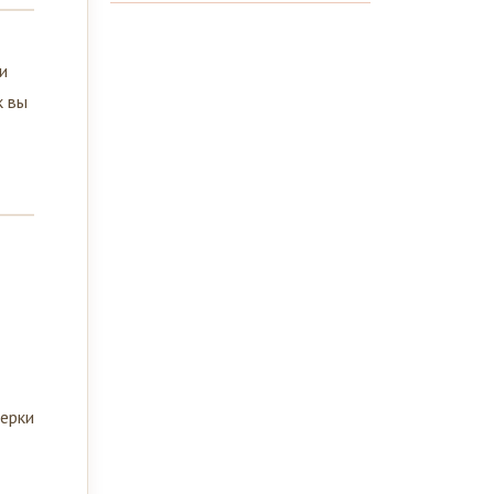
и
к вы
верки