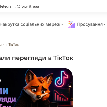
Telegram: @foxy_it_uaa
акрутка соціальних мереж
Просування
ди в ТікТок
али перегляди в ТікТок