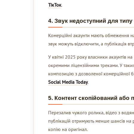
ТікТок
.
4. Звук недоступний для типу
Комерційні акаунти мають обмеження на
звук можуть відключити, а публікація вт
У квітні 2025 року власники акаунтів на
окремими ліцензійними треками. У таких
композицію з дозволеної комерційної б
Social Media Today
.
5. Контент скопійований або
Перезалив чужого ролика, відео з водя
публікацій отримують менше шансів на 
копію на оригінал.