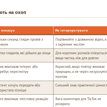
ють на охоп
 показує
Як інтерпретувати
льки секунд глядач провів з
Порівнюйте з довжиною відео, а
ликом
з окремим числом
тка глядачів, які дійшли до кінця
Для коротких роликів очікується
вища частка, ніж для довгих
ик викликав інтерес або
Корисний, якщо повтор виникає
ребує пересмотру
природно, а не через незрозумі
монтаж
тент хочуть передати або
Сильний знак практичної цінност
ористати пізніше
ео викликає змістовну реакцію
Вага коментаря для ТікТок не
розкрита