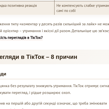
дка позитивна реакція
Не компенсують слабке утриман
самі по собі
дження типу «коментар у десять разів сильніший за лайк» не мо
орієнтир – утримання і якісні дії разом. Детальніше цю зв’язк
ість переглядів в ТікТок?
егляди в ТікТок – 8 причин
нди
цянка без результату знижують утримання. ТікТок отримує сигна
жувати перегляд, і рідше розширює охоп.
рив на першій або другій секунді означає, що треба змінювати