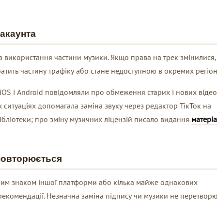
 акаунта
 використання частини музики. Якщо права на трек змінилися,
ратить частину трафіку або стане недоступною в окремих регіон
 iOS і Android повідомляли про обмеження старих і нових відео
 ситуаціях допомагала заміна звуку через редактор ТікТок на
ібліотеки; про зміну музичних ліцензій писало видання
матеріа
 повторюється
ним знаком іншої платформи або кілька майже однакових
рекомендації. Незначна заміна підпису чи музики не перетвор