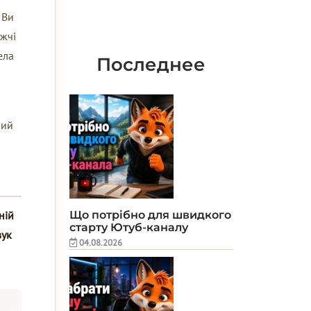
 Ви
ижчі
ела
Последнее
ний
Що потрібно для швидкого
ній
старту Ютуб-каналу
вук
04.08.2026