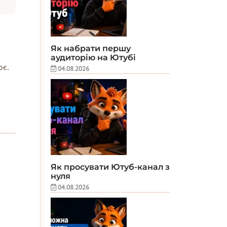
Як набрати першу
аудиторію на Ютубі
ює.
04.08.2026
Як просувати Ютуб-канал з
нуля
04.08.2026