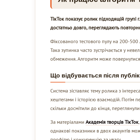
ТікТок показує ролик підходящій групі
достатньо довго, переглядають повторно,
Фіксованого тестового пулу на 200-500 
Така зупинка часто зустрічається у неве
обмеження. Алгоритм може повернутися д
Що відбувається після публік
Система зіставляє тему ролика з інтере
хештегами і історією взаємодій. Потім п
скільки досмітили до кінця, переглянул
За матеріалами
Академія творців ТікТок
однакові показники в двох акаунтів можу
профілю і конкуренцію за увагу.