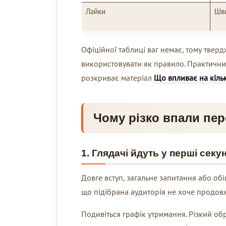
Лайки
Шви
Офіційної таблиці ваг немає, тому твер
використовувати як правило. Практичний 
розкриває матеріал
Що впливає на кільк
Чому різко впали пер
1. Глядачі йдуть у перші секу
Довге вступ, загальне запитання або обі
що підібрана аудиторія не хоче продов
Подивіться графік утримання. Різкий об