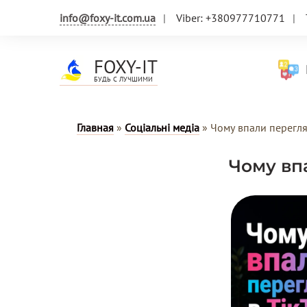
info@foxy-it.com.ua
Viber: +380977710771
FOXY-IT
Н
БУДЬ С ЛУЧШИМИ
Главная
»
Соціальні медіа
»
Чому впали перегля
Чому вп