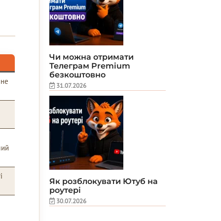
Чи можна отримати
Телеграм Premium
безкоштовно
 не
31.07.2026
лий
і
Як розблокувати Ютуб на
роутері
30.07.2026