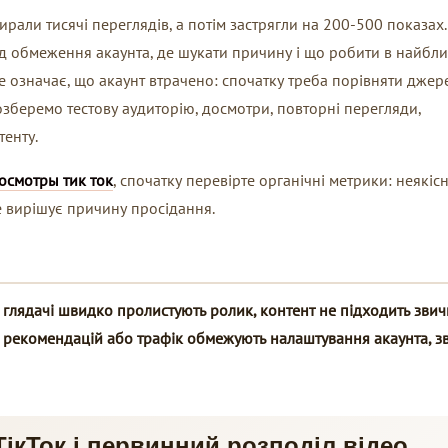
бирали тисячі переглядів, а потім застрягли на 200-500 показах.
 від обмеження акаунта, де шукати причину і що робити в найбл
не означає, що акаунт втрачено: спочатку треба порівняти джер
 Розберемо тестову аудиторію, досмотри, повторні перегляди,
енту.
осмотры тик ток
, спочатку перевірте органічні метрики: неякіс
е вирішує причину просідання.
 глядачі швидко пролистують ролик, контент не підходить звич
до рекомендацій або трафік обмежують налаштування акаунта, з
ікТок і первинний розподіл відео