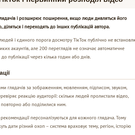
 глядачів і розширює поширення, якщо люди дивляться його
 діляться і переходять до інших публікацій автора.
людей і єдиного порога досмотру ТікТок публічно не встановл
ликих акаунтів, але 200 переглядів не означає автоматичне
о публікації через кілька годин або днів.
ації
сами глядачів за зображенням, мовленням, підписом, звуком,
еревіряє реакцію аудиторії: скільки людей пролистали відео,
и повторно або поділилися ним.
, рекомендації персоналізуються для кожного глядача. Тому
ть дати різний охоп – система враховує тему, регіон, історію