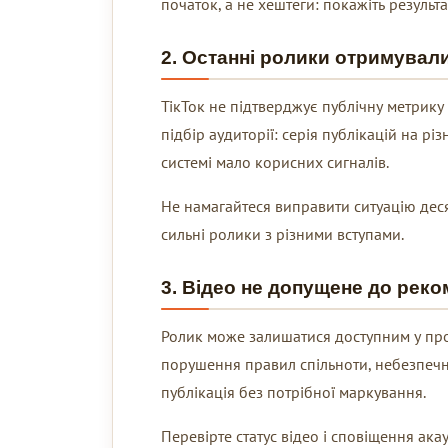
початок, а не хештеги: покажіть результ
2. Останні ролики отримувал
ТікТок не підтверджує публічну метрику 
підбір аудиторії: серія публікацій на р
системі мало корисних сигналів.
Не намагайтеся виправити ситуацію десят
сильні ролики з різними вступами.
3. Відео не допущене до реко
Ролик може залишатися доступним у проф
порушення правил спільноти, небезпечн
публікація без потрібної маркування.
Перевірте статус відео і сповіщення ака