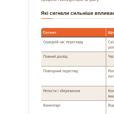
Які сигнали сильніше вплива
Сигнал
Що
Середній час перегляду
Скі
ро
Повний досвід
Час
Повторний перегляд
Рол
пот
Репости і збереження
Кон
вик
Коментарі
Від