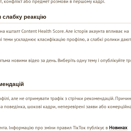
ат, конфлікт або предмет розмови в першому кадрі.
и слабку реакцію
на кшталт Content Health Score. Але історія акаунта впливає на
ізні теми ускладнює класифікацію профілю, а слабкі ролики дают
ьма новими відео за день. Виберіть одну тему і опублікуйте тр
мендацій
ілі, але не отримувати трафік з стрічки рекомендацій. Причи
а поведінка, шокові кадри, неперевірені заяви або комерційн
унта. Інформацію про зміни правил ТікТок публікує в
Новинах