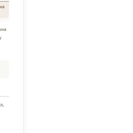
ня
жна
у
л,