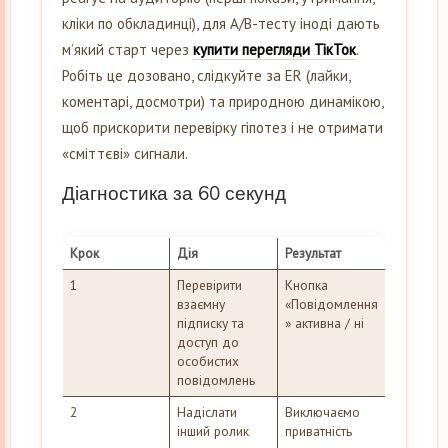
кліки по обкладинці), для A/B-тесту іноді дають
м’який старт через
купити перегляди ТікТок
.
Робіть це дозовано, слідкуйте за ER (лайки,
коментарі, досмотри) та природною динамікою,
щоб прискорити перевірку гіпотез і не отримати
«сміттєві» сигнали.
Діагностика за 60 секунд
Крок
Дія
Результат
1
Перевірити
Кнопка
взаємну
«Повідомлення
підписку та
» активна / ні
доступ до
особистих
повідомлень
2
Надіслати
Виключаємо
інший ролик
приватність