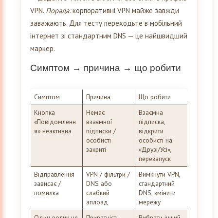
VPN.
Порада:
корпоративні VPN майже завжди
заважають. Для тесту переходьте в мобільний
інтернет зі стандартним DNS — це найшвидший
маркер.
Симптом → причина → що робити
Симптом
Причина
Що робити
Кнопка
Немає
Взаємна
«Повідомленн
взаємної
підписка,
я» неактивна
підписки /
відкрити
особисті
особисті на
закриті
«Друзі/Усі»,
перезапуск
Відправлення
VPN / фільтри /
Вимкнути VPN,
зависає /
DNS або
стандартний
помилка
слабкий
DNS, змінити
аплоад
мережу
Один ролик не
Приватність
Вибрати інший