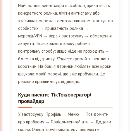
Найчастіше винні закриті особисті, приватність
конкретного ролика, ліміти антиспаму або
«залипла» мережа. Ідемо ланцюжком: доступ до
особистих → приватність ролика →
мережа/VPN → версія застосунку → обмеження
акаунта. Після кожного кроку робимо
контрольну спробу; якщо ніде не проходить —
йдемо в підтримку.
Порада:
тримайте чек-лист
коротким. На боці підтримки люблять ясні кроки:
що, коли, у якій мережі, що вже пробували. Це
реально пришвидшує відповідь.
Куди писати: ТікТок/оператор/
провайдер
У застосунку: Профіль → Меню → Повідомити
про проблему → Повідомлення/Чати → Додати
скріни. Оператору/провайдеру: перевірте