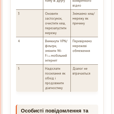
тому ж другу
конкретного
відео
3
Оновити
Знімаємо кеш/
застосунок,
мережу як
очистити кеш,
причину
перезапустити
мережу
4
Вимкнути VPN/
Перевіряємо
фільтри,
мережеві
змінити Wi-
обмеження
Fi↔мобільний
інтернет
5
Надіслати
Діалог не
посилання як
втрачається
обхід і
продовжити
діагностику
Особисті повідомлення та