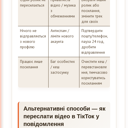
пересилається
відео / музика
ролик або
з
посилання,
обмеженнями
змінити трек
для своїх
Нічого не
Антиспам /
Підтвердити
відправляється
ліміти нового
пошту/телефон,
з нового
акаунта
пауза 24 год,
профілю
дробити
відправлення
Працює лише
Баг особистих
Очистити кеш /
посилання
/ кеш
перевстановле
застосунку
ння, тимчасово
користуватись
посиланням
Альтернативні способи — як
переслати відео в ТікТок у
повідомлення