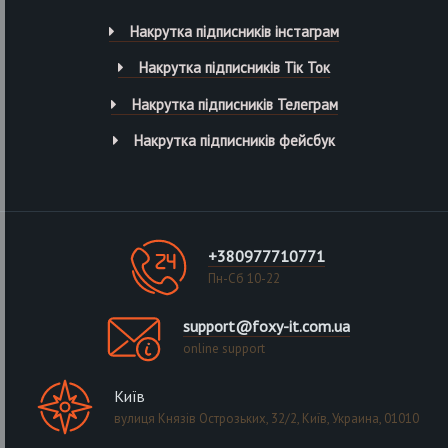
Накрутка підписників інстаграм
Накрутка підписників Тік Ток
Накрутка підписників Телеграм
Накрутка підписників фейсбук
+380977710771
Пн-Сб 10-22
support@foxy-it.com.ua
online support
Київ
вулиця Князів Острозьких, 32/2, Київ, Украина, 01010