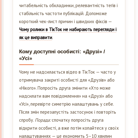
читабельність обкладинки, релевантність тегів і
стабільність частоти публікацій. Допоможе
короткий чек-лист причин і швидких фіксів —
Чому ролики в ТікТок не набирають перегляди і
як це виправити
.
Кому доступні особисті: «Друзі» /
«Усі»
Чому не надсилається відео в ТікТок — часто у
отримувача закриті особисті для «Друзів» або
«Нікого». Попросіть друга змінити «Хто може
надсилати вам повідомлення» на «Друзі» або
«Усі», перевірте симетрію налаштувань у себе.
Після змін перезапустіть застосунок і повторіть
спробу.
Порада:
спочатку попросіть друга
відкрити особисті, а вже потім копайтеся у своїх
налаштуваннях — це економить 5–10 хвилин