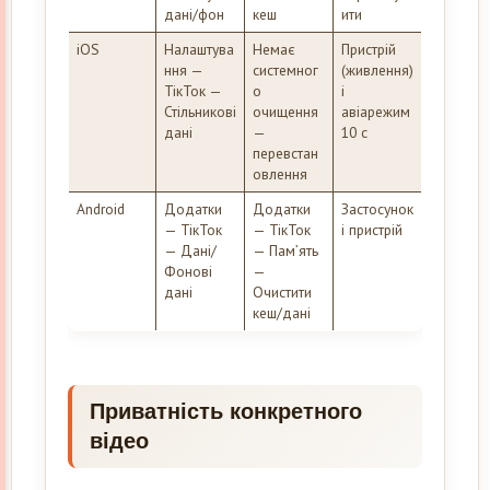
дані/фон
кеш
ити
iOS
Налаштува
Немає
Пристрій
ння —
системног
(живлення)
ТікТок —
о
і
Стільникові
очищення
авіарежим
дані
—
10 с
перевстан
овлення
Android
Додатки
Додатки
Застосунок
— ТікТок
— ТікТок
і пристрій
— Дані/
— Пам’ять
Фонові
—
дані
Очистити
кеш/дані
Приватність конкретного
відео