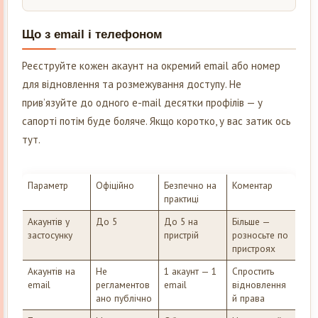
Що з email і телефоном
Реєструйте кожен акаунт на окремий email або номер
для відновлення та розмежування доступу. Не
прив’язуйте до одного e-mail десятки профілів — у
сапорті потім буде боляче. Якщо коротко, у вас затик ось
тут.
Параметр
Офіційно
Безпечно на
Коментар
практиці
Акаунтів у
До 5
До 5 на
Більше —
застосунку
пристрій
розносьте по
пристроях
Акаунтів на
Не
1 акаунт — 1
Спростить
email
регламентов
email
відновлення
ано публічно
й права