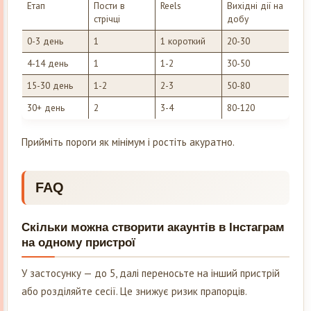
Етап
Пости в
Reels
Вихідні дії на
стрічці
добу
0-3 день
1
1 короткий
20-30
4-14 день
1
1-2
30-50
15-30 день
1-2
2-3
50-80
30+ день
2
3-4
80-120
Прийміть пороги як мінімум і ростіть акуратно.
FAQ
Скільки можна створити акаунтів в Інстаграм
на одному пристрої
У застосунку — до 5, далі переносьте на інший пристрій
або розділяйте сесії. Це знижує ризик прапорців.