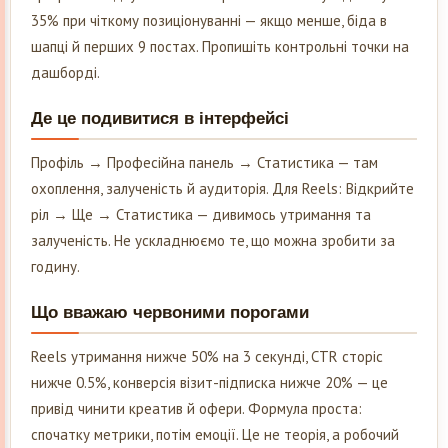
35% при чіткому позиціонуванні — якщо менше, біда в
шапці й перших 9 постах. Пропишіть контрольні точки на
дашборді.
Де це подивитися в інтерфейсі
Профіль → Професійна панель → Статистика — там
охоплення, залученість й аудиторія. Для Reels: Відкрийте
ріл → Ще → Статистика — дивимось утримання та
залученість. Не ускладнюємо те, що можна зробити за
годину.
Що вважаю червоними порогами
Reels утримання нижче 50% на 3 секунді, CTR сторіс
нижче 0.5%, конверсія візит-підписка нижче 20% — це
привід чинити креатив й офери. Формула проста:
спочатку метрики, потім емоції. Це не теорія, а робочий