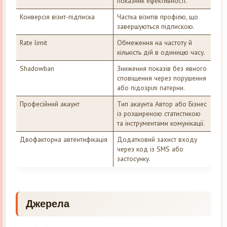
показник ефективності.
Конверсія візит-підписка
Частка візитів профілю, що
завершуються підпискою.
Rate limit
Обмеження на частоту й
кількість дій в одиницю часу.
Shadowban
Зниження показів без явного
сповіщення через порушення
або підозрілі патерни.
Професійний акаунт
Тип акаунта Автор або Бізнес
із розширеною статистикою
та інструментами комунікації.
Двофакторна автентифікація
Додатковий захист входу
через код із SMS або
застосунку.
Джерела