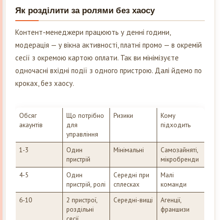
Як розділити за ролями без хаосу
Контент-менеджери працюють у денні години,
модерація — у вікна активності, платні промо — в окремій
сесії з окремою картою оплати. Так ви мінімізуєте
одночасні вхідні події з одного пристрою. Далі йдемо по
кроках, без хаосу.
Обсяг
Що потрібно
Ризики
Кому
акаунтів
для
підходить
управління
1-3
Один
Мінімальні
Самозайняті,
пристрій
мікробренди
4-5
Один
Середні при
Малі
пристрій, ролі
сплесках
команди
6-10
2 пристрої,
Середні-вищі
Агенції,
роздільні
франшизи
сесії