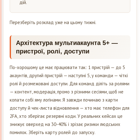
дій.
Перезберіть розклад уже на цьому тижні.
Архітектура мультиакаунта 5+ —
пристрої, ролі, доступи
По-хорошому це має працювати так: 1 пристрій — до 5
акаунтів, другий пристрій — наступні 5, у команди — чіткі
ролі й розмежовані доступи. Для команд діліть за ролями
— контент, модерація, промо з різними сесіями, щоб не
копати собі яму логінами. Я завжди починаю з карти
доступу й чек-листа відновлення — хто має телефон для
2FA, хто зберігає резервні коди. У реальних кейсах це
знижує оверхед на 30-40% і зрізає ризики людських
помилок. Зберіть карту ролей до запуску.