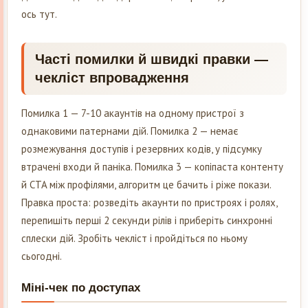
ось тут.
Часті помилки й швидкі правки —
чекліст впровадження
Помилка 1 — 7-10 акаунтів на одному пристрої з
однаковими патернами дій. Помилка 2 — немає
розмежування доступів і резервних кодів, у підсумку
втрачені входи й паніка. Помилка 3 — копіпаста контенту
й CTA між профілями, алгоритм це бачить і ріже покази.
Правка проста: розведіть акаунти по пристроях і ролях,
перепишіть перші 2 секунди рілів і приберіть синхронні
сплески дій. Зробіть чекліст і пройдіться по ньому
сьогодні.
Міні-чек по доступах