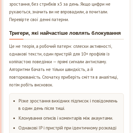
зростання, без стрибків x3 за день. Якщо цифри не
рухаються, значить ви не впровадили, а почитали.
Перевірте свої денні патерни.
Тригери, які найчастіше ловлять блокування
Це не теорія, а робочий патерн: сплески активності,
однакові тексти, один пристрій для 10+ профілів із
копіпастою поведінки — прямі сигнали антиспаму.
Алгоритми бачать не тільки швидкість, а й
повторюваність. Спочатку приберіть сміття в аналітиці,
потім робіть висновок.
Різке зростання вихідних підписок і повідомлень
в один день після тиші.
Клонування описів і коментарів між акаунтами.
Однакові IP і пристрій при ідентичному розкладі