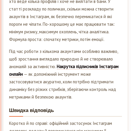
хто веде кілька профілів і хоче не вилітати в бани. У
статті розкладу по поличках, скільки можна створити
акаунтів в Інстаграм, як безпечно перемикатися й які
пороги не чіпати. По-хорошому це має працювати так:
мінімум ризику, максимум охоплень, чітка аналітика.
Формула проста: спочатку метрики, потім емоції.
Під час роботи з кількома акаунтами особливо важливо,
щоб зростання виглядало природно й не створювало
аномалій за активністю.
Накрутка підписників Інстаграм
онлайн
— як допоміжний інструмент може
застосовуватися акуратно, коли потрібно підтримати
динаміку без різких стрибків, зберігаючи контроль над
метриками й безпекою акаунтів.
Швидка відповідь
Коротко й по справі: офіційний застосунок Інстаграм
дозволяє додати й перемикатися між максимум 5