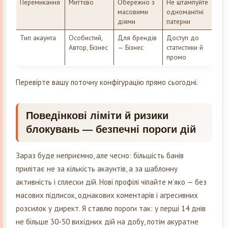
Перемикання
Миттєво
Обережно з
Не штампуйте
масовими
одноманітні
діями
патерни
Тип акаунта
Особистий,
Для брендів
Доступ до
Автор, Бізнес
— Бізнес
статистики й
промо
Перевірте вашу поточну конфігурацію прямо сьогодні.
Поведінкові ліміти й ризики
блокувань — безпечні пороги дій
Зараз буде неприємно, але чесно: більшість банів
прилітає не за кількість акаунтів, а за шаблонну
активність і сплески дій. Нові профілі чіпайте м’яко — без
масових підписок, однакових коментарів і агресивних
розсилок у директ. Я ставлю пороги так: у перші 14 днів
не більше 30-50 вихідних дій на добу, потім акуратне