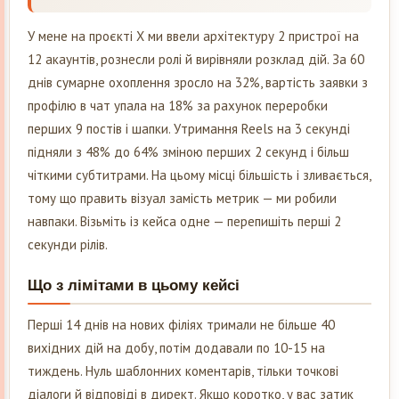
У мене на проєкті X ми ввели архітектуру 2 пристрої на
12 акаунтів, рознесли ролі й вирівняли розклад дій. За 60
днів сумарне охоплення зросло на 32%, вартість заявки з
профілю в чат упала на 18% за рахунок переробки
перших 9 постів і шапки. Утримання Reels на 3 секунді
підняли з 48% до 64% зміною перших 2 секунд і більш
чіткими субтитрами. На цьому місці більшість і зливається,
тому що править візуал замість метрик — ми робили
навпаки. Візьміть із кейса одне — перепишіть перші 2
секунди рілів.
Що з лімітами в цьому кейсі
Перші 14 днів на нових філіях тримали не більше 40
вихідних дій на добу, потім додавали по 10-15 на
тиждень. Нуль шаблонних коментарів, тільки точкові
діалоги й відповіді в директ. Якщо коротко, у вас затик