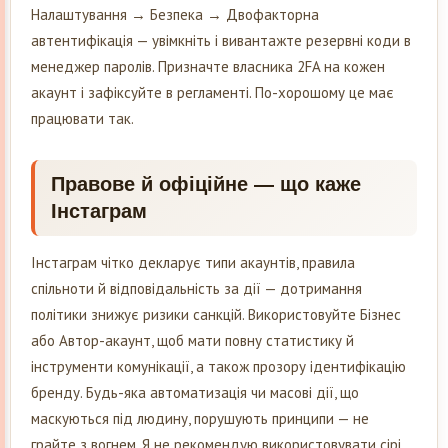
Налаштування → Безпека → Двофакторна
автентифікація — увімкніть і вивантажте резервні коди в
менеджер паролів. Призначте власника 2FA на кожен
акаунт і зафіксуйте в регламенті. По-хорошому це має
працювати так.
Правове й офіційне — що каже
Інстаграм
Інстаграм чітко декларує типи акаунтів, правила
спільноти й відповідальність за дії — дотримання
політики знижує ризики санкцій. Використовуйте Бізнес
або Автор-акаунт, щоб мати повну статистику й
інструменти комунікації, а також прозору ідентифікацію
бренду. Будь-яка автоматизація чи масові дії, що
маскуються під людину, порушують принципи — не
грайте з вогнем. Я не рекомендую використовувати сірі