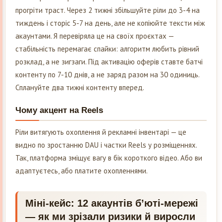
прогріти траст. Через 2 тижні збільшуйте ріли до 3-4 на
тиждень і сторіс 5-7 на день, але не копіюйте тексти між
акаунтами. Я перевіряла це на своїх проєктах —
стабільність перемагає спайки: алгоритм любить рівний
розклад, а не зигзаги. Під активацію оферів ставте батчі
контенту по 7-10 днів, а не заряд разом на 30 одиниць.
Сплануйте два тижні контенту вперед.
Чому акцент на Reels
Ріли витягують охоплення й рекламні інвентарі — це
видно по зростанню DAU і частки Reels у розміщеннях.
Так, платформа зміщує вагу в бік короткого відео. Або ви
адаптуєтесь, або платите охопленнями.
Міні-кейс: 12 акаунтів б’юті-мережі
— як ми зрізали ризики й виросли