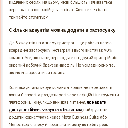
виділених сесіях. На цьому місці більшість і зливається
через хаос в операційці та логінах. Хочете без банів —
тримайте структуру.
Скільки акаунтів можна додати в застосунку
До 5 акаунтів на одному пристрої — це робоча норма
всередині застосунку Інстаграм, і цього вистачає 90%
команд. Усе, що вище, переводьте на другий пристрій або
окремий робочий браузер-профіль. Не ускладнюємо те,
що можна зробити за годину.
Коли акаунтами керує команда, краще не передавати
логіни й паролі, а роздати ролі через офіційні інструменти
платформи. Тому, якщо виникає питання,
як надати
доступ до бізнес-акаунта в Інстаграм
, найзручніше
додати користувача через Meta Business Suite або
Менеджер бізнесу й призначити йому потрібну роль —