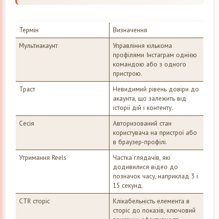
Термін
Визначення
Мультиакаунт
Управління кількома
профілями Інстаграм однією
командою або з одного
пристрою.
Траст
Невидимий рівень довіри до
акаунта, що залежить від
історії дій і контенту.
Сесія
Авторизований стан
користувача на пристрої або
в браузер-профілі.
Утримання Reels
Частка глядачів, які
додивилися відео до
позначок часу, наприклад 3 і
15 секунд.
CTR сторіс
Клікабельність елемента в
сторіс до показів, ключовий