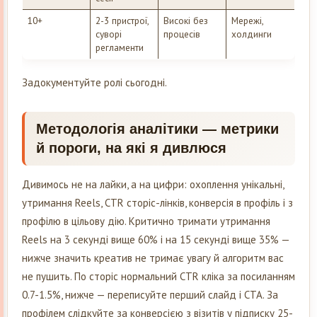
10+
2-3 пристрої,
Високі без
Мережі,
суворі
процесів
холдинги
регламенти
Задокументуйте ролі сьогодні.
Методологія аналітики — метрики
й пороги, на які я дивлюся
Дивимось не на лайки, а на цифри: охоплення унікальні,
утримання Reels, CTR сторіс-лінків, конверсія в профіль і з
профілю в цільову дію. Критично тримати утримання
Reels на 3 секунді вище 60% і на 15 секунді вище 35% —
нижче значить креатив не тримає увагу й алгоритм вас
не пушить. По сторіс нормальний CTR кліка за посиланням
0.7-1.5%, нижче — переписуйте перший слайд і CTA. За
профілем слідкуйте за конверсією з візитів у підписку 25-