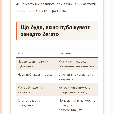
Якщо метрики падають при збільшенні частоти,
варто переглянути стратегію.
Що буде, якщо публікувати
занадто багато
Дія
Наслідок
Перевищення ліміту
Ризик тимчасових
публікацій
обмежень, теневий бан
Часті публікації підряд
Зниження охоплень та
залученості
Різке збільшення
Алгоритми знижують
активності
пріоритет контенту
Спамоподібна
Погіршення видимості у
поведінка
стрічці та
рекомендаціях