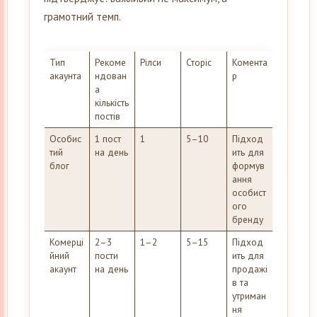
грамотний темп.
Тип
Рекоме
Рілси
Сторіс
Комента
акаунта
ндован
р
а
кількість
постів
Особис
1 пост
1
5–10
Підход
тий
на день
ить для
блог
формув
ання
особист
ого
бренду
Комерці
2–3
1–2
5–15
Підход
йний
пости
ить для
акаунт
на день
продажі
в та
утриман
ня