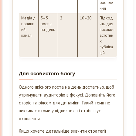
охопле
ння
Медіа /
3–5
2
10–20
Підход
новинн
постів
ить для
ий
на день
високоч
канал
астотни
х
публіка
цій
Для особистого блогу
Одного якісного поста на день достатньо, щоб
утримувати аудиторію в фокусі. Доповніть його
сторіс та рілсом для динаміки. Такий темп не
викликає втоми у підписників і стабілізує
охоплення.
Якщо хочете детальніше вивчити стратегії