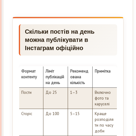
Скільки постів на день
можна публікувати в
Інстаграм офіційно
Формат
Ліміт
Рекоменд
Примітка
контенту
публікацій
ована
на день
кількість
Пости
До 25
1–3
Включно
фото та
каруселі
Сторіс
До 100
5–15
Краще
розподіля
ти по часу
доби