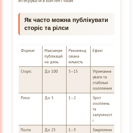
інтегрувати в контент-план.
Як часто можна публікувати
сторіс та рілси
Формат
Максимум
Рекоменд
Ефект
публікацій
ована
на день
кількість
Сторіс
До 100
5–15
Утримання
уваги та
стабільні
охоплення
Рілси
До 5
1–2
Зріст
охоплень
та
залученост
і
Пости
До 25
1–3
Закріпленн