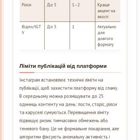
Рілси
До 5
1–2
Краще
акцент на
якості
Відео/IGT
До 5
1
Актуально
V
для
довгого
формату
Ліміти публікацій від платформи
Інстаграм встановлює технічні ліміти на
публікації, щоб захистити платформу від спаму.
В середньому можна розміщувати до 25
одиниць контенту на день: пости, сторіс, рілси
та каруселі сумуються. Перевищення ліміту
підвищує ризик тимчасових обмежень або
теневого бану. Це не формальне покарання, але
алгоритми фіксують аномальну активність і