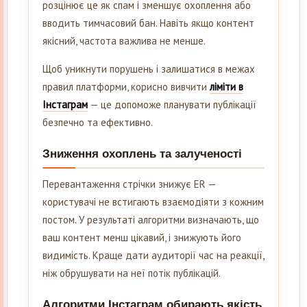
розцінює це як спам і зменшує охоплення або
вводить тимчасовий бан. Навіть якщо контент
якісний, частота важлива не менше.
Щоб уникнути порушень і залишатися в межах
правил платформи, корисно вивчити
ліміти в
Інстаграм
— це допоможе планувати публікації
безпечно та ефективно.
Зниження охоплень та залученості
Перевантаження стрічки знижує ER —
користувачі не встигають взаємодіяти з кожним
постом. У результаті алгоритми визначають, що
ваш контент менш цікавий, і знижують його
видимість. Краще дати аудиторії час на реакції,
ніж обрушувати на неї потік публікацій.
Алгоритми Інстаграм обирають якість