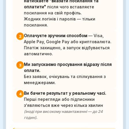
натискаєте "вказати посилання та
оплатити"
після чого вставляєте
посилання на свій профіль.
Жодних логінів і паролів — тільки
посилання.
Оплачуєте зручним способом
— Visa,
2
Apple Pay, Google Pay або криптовалюта.
Платіж захищено, а запуск відбувається
автоматично.
Ми запускаємо просування відразу після
3
оплати.
Без заявок, очікувань та спілкування з
менеджерами.
Ви бачите результат у реальному часі.
4
Перші перегляди або підписники
з'являються вже через кілька хвилин
(іноді при високому навантаженні — до 24
.
годин)