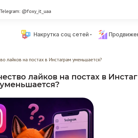
Telegram: @foxy_it_uaa
Накрутка соц сетей
Продвиже
тво лайков на постах в Инстаграм уменьшается?
чество лайков на постах в Инста
уменьшается?