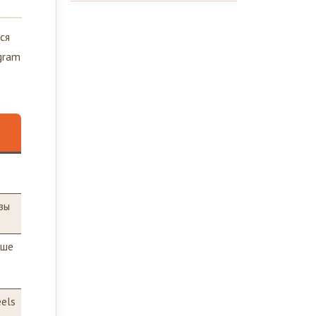
ся
gram
зы
ьше
els