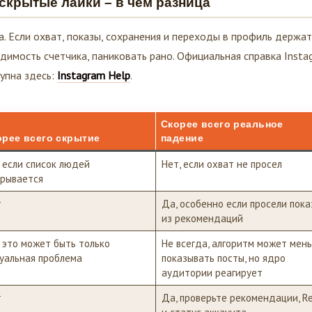
. Если охват, показы, сохранения и переходы в профиль держат
идимость счетчика, паниковать рано. Официальная справка Insta
тупна здесь:
Instagram Help
.
Скорее всего реальное
орее всего скрытие
падение
 если список людей
Нет, если охват не просел
рывается
т
Да, особенно если просели пока
из рекомендаций
 это может быть только
Не всегда, алгоритм может мен
уальная проблема
показывать посты, но ядро
аудитории реагирует
т
Да, проверьте рекомендации, Re
и статус аккаунта