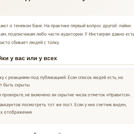
ают о теневом бане. На практике первый вопрос другой: лайки
вам, подписчикам либо части аудитории. У Инстаграм давно ест
часто сбивает людей с толку.
ки у вас или у всех
ку с реакциями под публикацией. Если список людей есть, но
ут быть скрыты.
и проверьте, не включено ли скрытие числа отметок «Нравится».
 аккаунтов посмотреть тот же пост. Если у них счетчик виден,
ах отображения.
 скрытые лайки – в чём разница