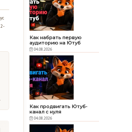
ус
,2-
Как набрать первую
аудиторию на Ютуб
04.08.2026
.
Как продвигать Ютуб-
канал с нуля
04.08.2026
и