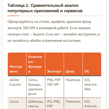
Таблица 1: Сравнительный анализ
популярных приложений и сервисов
Сфокусируйтесь на сетках, шрифтах, удалении фона,
экспорте 300 DPI и командной работе. Если нужные
галочки стоят – берите. Если нет – меняйте инструмент, а
не пытайтесь обойти ограничения костылями.
Ключев
ые
Инстру
функци
мент
и
Экспорт
Цена
ОС
Adobe
Сетки,
PNG, PDF
Подписка
iOS,
Express
бренды,
300 DPI
Android,
удаление
Web
фона
Canva
Шаблоны,
JPG, PNG,
Freemium
iOS,
тексты,
PDF
Android,