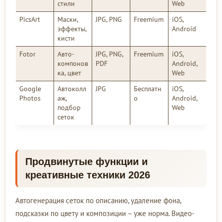
стили
Web
PicsArt
Маски,
JPG, PNG
Freemium
iOS,
эффекты,
Android
кисти
Fotor
Авто-
JPG, PNG,
Freemium
iOS,
компонов
PDF
Android,
ка, цвет
Web
Google
Автоколл
JPG
Бесплатн
iOS,
Photos
аж,
о
Android,
подбор
Web
сеток
Продвинутые функции и
креативные техники 2026
Автогенерация сеток по описанию, удаление фона,
подсказки по цвету и композиции – уже норма. Видео-