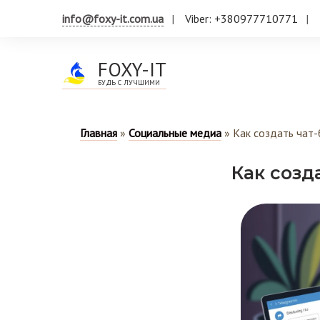
info@foxy-it.com.ua
Viber: +380977710771
FOXY-IT
БУДЬ С ЛУЧШИМИ
Главная
»
Социальные медиа
»
Как создать чат-
Как созд