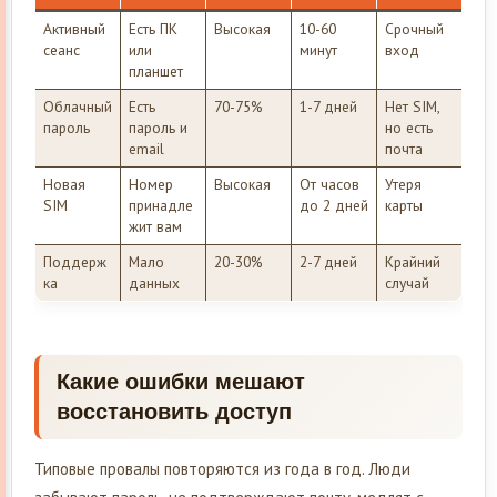
Активный
Есть ПК
Высокая
10-60
Срочный
сеанс
или
минут
вход
планшет
Облачный
Есть
70-75%
1-7 дней
Нет SIM,
пароль
пароль и
но есть
email
почта
Новая
Номер
Высокая
От часов
Утеря
SIM
принадле
до 2 дней
карты
жит вам
Поддерж
Мало
20-30%
2-7 дней
Крайний
ка
данных
случай
Какие ошибки мешают
восстановить доступ
Типовые провалы повторяются из года в год. Люди