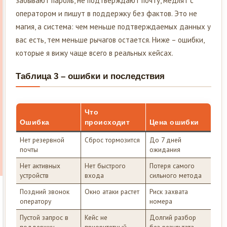
забывают пароль, не подтверждают почту, медлят с
оператором и пишут в поддержку без фактов. Это не
магия, а система: чем меньше подтверждаемых данных у
вас есть, тем меньше рычагов остается. Ниже – ошибки,
которые я вижу чаще всего в реальных кейсах.
Таблица 3 – ошибки и последствия
Что
Ошибка
происходит
Цена ошибки
Нет резервной
Сброс тормозится
До 7 дней
почты
ожидания
Нет активных
Нет быстрого
Потеря самого
устройств
входа
сильного метода
Поздний звонок
Окно атаки растет
Риск захвата
оператору
номера
Пустой запрос в
Кейс не
Долгий разбор
поддержку
приоритетный
без результата