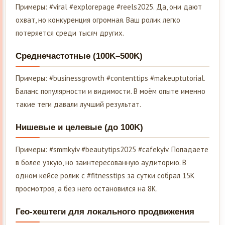
Примеры: #viral #explorepage #reels2025. Да, они дают
охват, но конкуренция огромная. Ваш ролик легко
потеряется среди тысяч других.
Среднечастотные (100K–500K)
Примеры: #businessgrowth #contenttips #makeuptutorial.
Баланс популярности и видимости. В моём опыте именно
такие теги давали лучший результат.
Нишевые и целевые (до 100K)
Примеры: #smmkyiv #beautytips2025 #cafekyiv. Попадаете
в более узкую, но заинтересованную аудиторию. В
одном кейсе ролик с #fitnesstips за сутки собрал 15K
просмотров, а без него остановился на 8K.
Гео-хештеги для локального продвижения