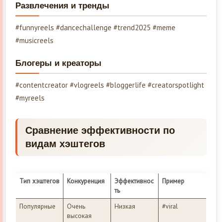
Развлечения и тренды
#funnyreels #dancechallenge #trend2025 #meme
#musicreels
Блогеры и креаторы
#contentcreator #vlogreels #bloggerlife #creatorspotlight
#myreels
Сравнение эффективности по
видам хэштегов
Тип хэштегов
Конкуренция
Эффективнос
Пример
ть
Популярные
Очень
Низкая
#viral
высокая