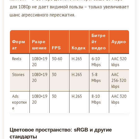
для 1080p не дает видимой пользы – только увеличивает
шанс агрессивного пересжатия.
Битре
Форм
Разре
йт
Аудио
ат
шение
FPS
Кодек
видео
Reels
1080×19
30-60
H.265
6-10
AAC 320
20
Mbps
kbps
Stories
1080×19
30
H.265
5-8
AAC
20
Mbps
256-320
kbps
Ads
1080×19
30
H.265
8-10
AAC 320
коротки
20
Mbps
kbps
е
Цветовое пространство: sRGB и другие
стандарты