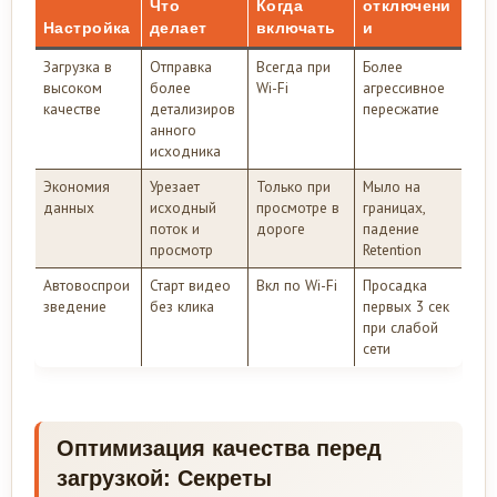
Что
Когда
отключени
Настройка
делает
включать
и
Загрузка в
Отправка
Всегда при
Более
высоком
более
Wi-Fi
агрессивное
качестве
детализиров
пересжатие
анного
исходника
Экономия
Урезает
Только при
Мыло на
данных
исходный
просмотре в
границах,
поток и
дороге
падение
просмотр
Retention
Автовоспрои
Старт видео
Вкл по Wi-Fi
Просадка
зведение
без клика
первых 3 сек
при слабой
сети
Оптимизация качества перед
загрузкой: Секреты