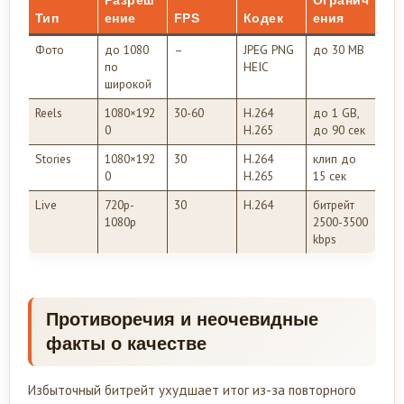
Тип
ение
FPS
Кодек
ения
Фото
до 1080
–
JPEG PNG
до 30 MB
по
HEIC
широкой
Reels
1080×192
30-60
H.264
до 1 GB,
0
H.265
до 90 сек
Stories
1080×192
30
H.264
клип до
0
H.265
15 сек
Live
720p-
30
H.264
битрейт
1080p
2500-3500
kbps
Противоречия и неочевидные
факты о качестве
Избыточный битрейт ухудшает итог из-за повторного