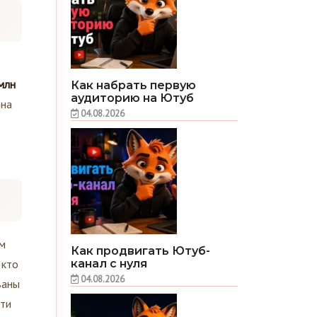
млн
Как набрать первую
аудиторию на Ютуб
Она
04.08.2026
ам
Как продвигать Ютуб-
канал с нуля
 кто
04.08.2026
ваны
сти