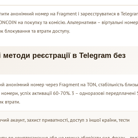
упити анонімний номер на Fragment і зареєструватися в Telegra
TONCOIN на покупку та комісію. Альтернативи – віртуальні номер
к блокування та втрати доступу.
 методи реєстрації в Telegram без
ий анонімний номер через Fragment на TON, стабільність близь
ні номери, успіх активації 60-70%. 3 – одноразові передплачені 
ик втрати.
ий акаунт, захист приватності, доступ з іншої країни, тести
упу до криптогаманця або не можна зберігати сид-фразу – тод