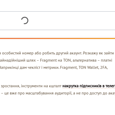
ити особистий номер або робить другий акаунт. Розкажу як зайти
. Найнадійніший шлях – Fragment на TON, альтернатива – платні
априкінці дам чекліст і метрики. Fragment, TON Wallet, 2FA,
а зростання, інструменти на кшталт
накрутка підписників в теле
 – це вже про масштабування аудиторії, а не про доступ до ака