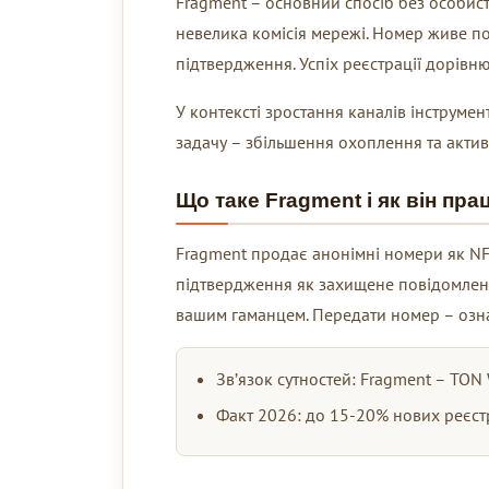
Fragment – основний спосіб без особист
невелика комісія мережі. Номер живе пок
підтвердження. Успіх реєстрації дорівн
У контексті зростання каналів інструме
задачу – збільшення охоплення та активн
Що таке Fragment і як він пра
Fragment продає анонімні номери як NFT
підтвердження як захищене повідомленн
вашим гаманцем. Передати номер – озна
Зв’язок сутностей: Fragment – TON 
Факт 2026: до 15-20% нових реєстр