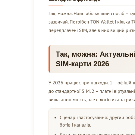
Так, можна. Найстабільніший спосіб – к
зазвичай. Потрібен TON Wallet і кілька 
передплачені SIM, але в них вищий ризи
Так, можна: Актуальні
SIM-карти 2026
У 2026 працює три підходи. 1 – офіційн
до стандартної SIM. 2 – платні віртуаль
вища анонімність, але є логістика та риз
Сценарії застосування: другий робоч
ботів і каналів.
Коли не спрацює: якщо немає дост