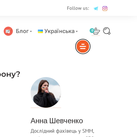
Follow us:
Блог
Українська
0
Русский
фону?
Анна Шевченко
Дослідний фахівець у SMM,