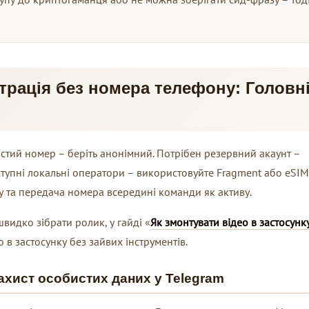
трація без номера телефону: Головн
истий номер – беріть анонімний. Потрібен резервний акаунт –
тупні локальні оператори – використовуйте Fragment або eSIM
у та передача номера всередині команди як активу.
швидко зібрати ролик, у гайді «
Як змонтувати відео в застосунку
 в застосунку без зайвих інструментів.
Захист особистих даних у Telegram