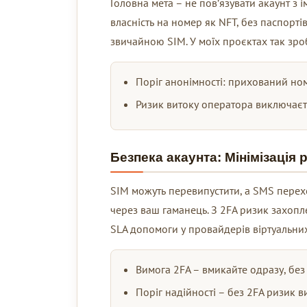
Головна мета – не пов’язувати акаунт з
власність на номер як NFT, без паспортів
звичайною SIM. У моїх проєктах так зро
Поріг анонімності: прихований ном
Ризик витоку оператора виключаєть
Безпека акаунта: Мінімізація 
SIM можуть перевипустити, а SMS перехо
через ваш гаманець. З 2FA ризик захопл
SLA допомоги у провайдерів віртуальних
Вимога 2FA – вмикайте одразу, без 
Поріг надійності – без 2FA ризик 