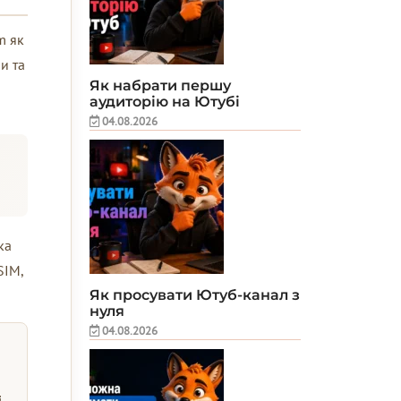
m як
и та
Як набрати першу
аудиторію на Ютубі
04.08.2026
ка
SIM,
Як просувати Ютуб-канал з
нуля
04.08.2026
і