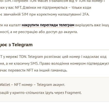
ої SIM. Потрібен TON Wallet з балансом від 9 TON на номер і
и у вас NFT. Дзвінки не підтримуються – тільки коди
ює звичайній SIM при коректному налаштуванні 2FA.
нти на кшталт
накрутити перегляди телеграм
вирішують вже інш
ості, а не реєстрацію або доступ до акаунта.
цює з Telegram
 у мережі TON. Telegram розпізнає цей номер і надсилає код
я, а не класичну SMS. Право володіння номером підтверджує
чає перевести NFT на інший гаманець.
Wallet – NFT номер – Telegram акаунт.
ацій у крипто-спільнотах ідуть через Fragment.