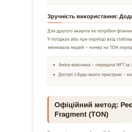
Зручність використання: Дода
Для другого акаунта не потрібен фізичн
У поїздках або при переїзді вхід стабіль
змінювала людей – номер на TON переда
Зміна власника – передача NFT за 
Доступ з будь-якого пристрою – к
Офіційний метод: Реє
Fragment (TON)