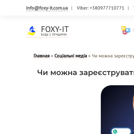
info@foxy-it.com.ua
Viber: +380977710771
FOXY-IT
Н
БУДЬ С ЛУЧШИМИ
Главная
»
Соціальні медіа
»
Чи можна зареєстру
Чи можна зареєструват