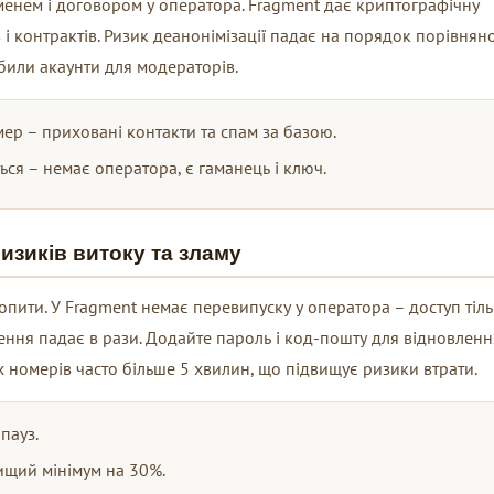
 іменем і договором у оператора. Fragment дає криптографічну
 і контрактів. Ризик деанонімізації падає на порядок порівняно
били акаунти для модераторів.
ер – приховані контакти та спам за базою.
ся – немає оператора, є гаманець і ключ.
ризиків витоку та зламу
пити. У Fragment немає перевипуску у оператора – доступ тіл
ення падає в рази. Додайте пароль і код-пошту для відновленн
 номерів часто більше 5 хвилин, що підвищує ризики втрати.
пауз.
вищий мінімум на 30%.