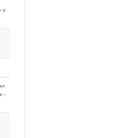
 зі
ьки
я –