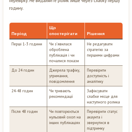
перевірку. Не видаляйте ролик лише через слабку першу
годину.
Що
Період
спостерігати
Рішення
Перші 1-3 години
Чи з’явилася
Не редагувати
оброблена
стратегію за
публікація і чи
першими цифрами
почалися покази
До 24 годин
Джерела трафіку,
Перевірити
утримання,
доступність і
повідомлення
аналітику
24-48 годин
Чи тривають
Зафіксувати
рекомендації
слабке місце для
наступного ролика
Після 48 годин
Чи повторюється
Перевірити статус
нульовий охоп на
акаунта і
інших публікаціях
звернутися в
підтримку