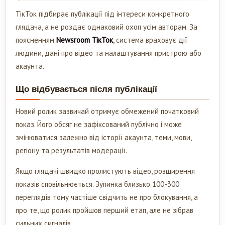
ТікТок підбирає публікації під інтереси конкретного
глядача, а не роздає однаковий охоп усім авторам. За
поясненням
Newsroom ТікТок
, система враховує дії
людини, дані про відео та налаштування пристрою або
акаунта.
Що відбувається після публікації
Новий ролик зазвичай отримує обмежений початковий
показ. Його обсяг не зафіксований публічно і може
змінюватися залежно від історії акаунта, теми, мови,
регіону та результатів модерації.
Якщо глядачі швидко пролистують відео, розширення
показів сповільнюється. Зупинка близько 100-300
переглядів тому частіше свідчить не про блокування, а
про те, що ролик пройшов перший етап, але не зібрав
сильних сигналів.