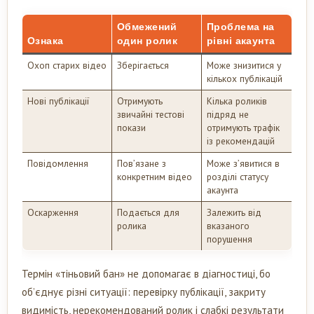
Обмежений
Проблема на
Ознака
один ролик
рівні акаунта
Охоп старих відео
Зберігається
Може знизитися у
кількох публікацій
Нові публікації
Отримують
Кілька роликів
звичайні тестові
підряд не
покази
отримують трафік
із рекомендацій
Повідомлення
Пов’язане з
Може з’явитися в
конкретним відео
розділі статусу
акаунта
Оскарження
Подається для
Залежить від
ролика
вказаного
порушення
Термін «тіньовий бан» не допомагає в діагностиці, бо
об’єднує різні ситуації: перевірку публікації, закриту
видимість, нерекомендований ролик і слабкі результати