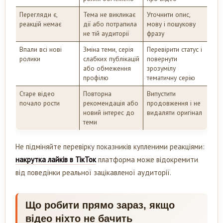
Перегляди є,
Тема не викликає
Уточнити опис,
реакцій немає
дії або потрапила
мову і пошукову
не тій аудиторії
фразу
Впали всі нові
Зміна теми, серія
Перевірити статус і
ролики
слабких публікацій
повернути
або обмеження
зрозумілу
профілю
тематичну серію
Старе відео
Повторна
Випустити
почало рости
рекомендація або
продовження і не
новий інтерес до
видаляти оригінал
теми
Не підміняйте перевірку показників купленими реакціями:
накрутка лайків в ТікТок
платформа може відокремити
від поведінки реальної зацікавленої аудиторії.
Що робити прямо зараз, якщо
відео ніхто не бачить