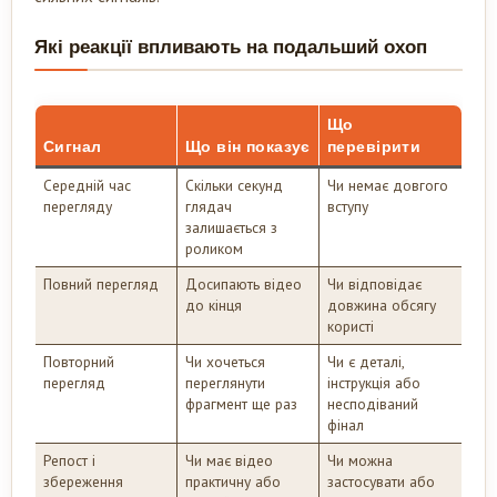
Які реакції впливають на подальший охоп
Що
Сигнал
Що він показує
перевірити
Середній час
Скільки секунд
Чи немає довгого
перегляду
глядач
вступу
залишається з
роликом
Повний перегляд
Досипають відео
Чи відповідає
до кінця
довжина обсягу
користі
Повторний
Чи хочеться
Чи є деталі,
перегляд
переглянути
інструкція або
фрагмент ще раз
несподіваний
фінал
Репост і
Чи має відео
Чи можна
збереження
практичну або
застосувати або