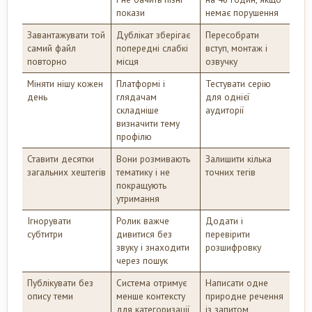
покази
немає порушення
Завантажувати той
Дублікат зберігає
Пересобрати
самий файл
попередні слабкі
вступ, монтаж і
повторно
місця
озвучку
Міняти нішу кожен
Платформі і
Тестувати серію
день
глядачам
для однієї
складніше
аудиторії
визначити тему
профілю
Ставити десятки
Вони розмивають
Залишити кілька
загальних хештегів
тематику і не
точних тегів
покращують
утримання
Ігнорувати
Ролик важче
Додати і
субтитри
дивитися без
перевірити
звуку і знаходити
розшифровку
через пошук
Публікувати без
Система отримує
Написати одне
опису теми
менше контексту
природне речення
для категоризації
із запитом