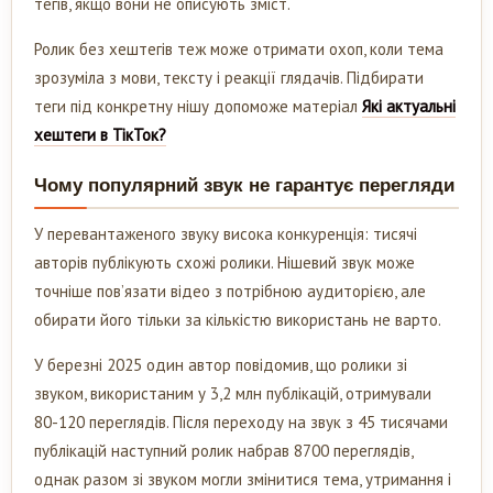
тегів, якщо вони не описують зміст.
Ролик без хештегів теж може отримати охоп, коли тема
зрозуміла з мови, тексту і реакції глядачів. Підбирати
теги під конкретну нішу допоможе матеріал
Які актуальні
хештеги в ТікТок?
Чому популярний звук не гарантує перегляди
У перевантаженого звуку висока конкуренція: тисячі
авторів публікують схожі ролики. Нішевий звук може
точніше пов’язати відео з потрібною аудиторією, але
обирати його тільки за кількістю використань не варто.
У березні 2025 один автор повідомив, що ролики зі
звуком, використаним у 3,2 млн публікацій, отримували
80-120 переглядів. Після переходу на звук з 45 тисячами
публікацій наступний ролик набрав 8700 переглядів,
однак разом зі звуком могли змінитися тема, утримання і