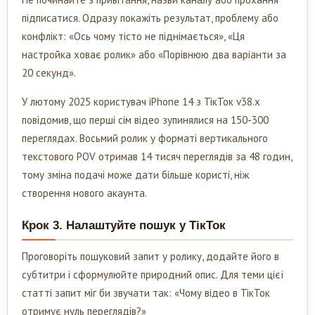
підписатися. Одразу покажіть результат, проблему або
конфлікт: «Ось чому тісто не піднімається», «Ця
настройка ховає ролик» або «Порівнюю два варіанти за
20 секунд».
У лютому 2025 користувач iPhone 14 з ТікТок v38.x
повідомив, що перші сім відео зупинялися на 150-300
переглядах. Восьмий ролик у форматі вертикального
текстового POV отримав 14 тисяч переглядів за 48 годин,
тому зміна подачі може дати більше користі, ніж
створення нового акаунта.
Крок 3. Налаштуйте пошук у ТікТок
Проговоріть пошуковий запит у ролику, додайте його в
субтитри і сформулюйте природний опис. Для теми цієї
статті запит міг би звучати так: «Чому відео в ТікТок
отримує нуль переглядів?»