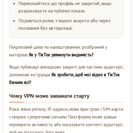
Переконайтеся, що профіль не закритий, якщо
розраховуєте на публічні покази.
Подивіться ролик з іншого акаунта або через
посилання без авторизації.
Покроковий шлях по налаштуваннях розібраний у
матеріалі
Як у ТікТок увімкнути видимість?
Якщо публікації випадково закриті для частини аудиторії,
допоможе інструкція
Як зробити, щоб мої відео в ТікТок
бачили всі?
Чому VPN може заважати старту
Різка зміна регіону, IP-адреси, мови пристрою і SIM-карти
створює суперечливі сигнали. Платформа може довше
перевіряти активність або показувати контент аудиторії,
якій не підходить його мова.