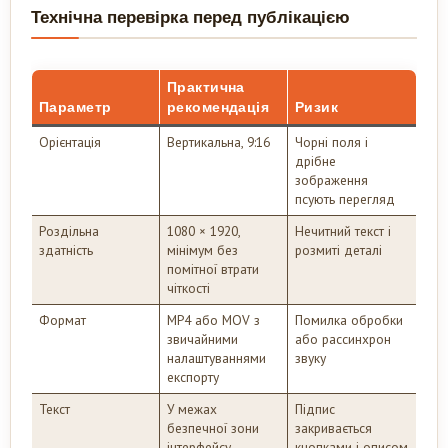
Технічна перевірка перед публікацією
Практична
Параметр
рекомендація
Ризик
Орієнтація
Вертикальна, 9:16
Чорні поля і
дрібне
зображення
псують перегляд
Роздільна
1080 × 1920,
Нечитний текст і
здатність
мінімум без
розмиті деталі
помітної втрати
чіткості
Формат
MP4 або MOV з
Помилка обробки
звичайними
або рассинхрон
налаштуваннями
звуку
експорту
Текст
У межах
Підпис
безпечної зони
закривається
інтерфейсу
кнопками і описом