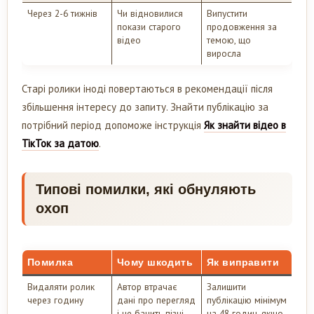
Через 2-6 тижнів
Чи відновилися
Випустити
покази старого
продовження за
відео
темою, що
виросла
Старі ролики іноді повертаються в рекомендації після
збільшення інтересу до запиту. Знайти публікацію за
потрібний період допоможе інструкція
Як знайти відео в
ТікТок за датою
.
Типові помилки, які обнуляють
охоп
Помилка
Чому шкодить
Як виправити
Видаляти ролик
Автор втрачає
Залишити
через годину
дані про перегляд
публікацію мінімум
і не бачить пізні
на 48 годин, якщо