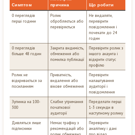
Симптом
причина
Що робити
0 переглядів
Ролик
Не видаляти,
перші години
обробляється або
перевірити
перевіряється
повідомлення і
почекати до 24
годин
0 переглядів
Закрита видимість,
Перевірити ролик з
більше 48 годин
обмеження або
іншого акаунта і
помилка публікації
відкрити статус
профілю
Ролик не
Приватність,
Перевірити
відкривається за
видалення або
налаштування
посиланням
вікове обмеження
аудиторії і
повідомлення
Зупинка на 100-
Слабке утримання
Переделати перші
300
початкової
1-3 секунди в
аудиторії
наступному ролику
Дивляться лише
Немає трафіку з
Перевірити
підписники
рекомендацій або
аналітику і дані
ролик обмежено
про відео