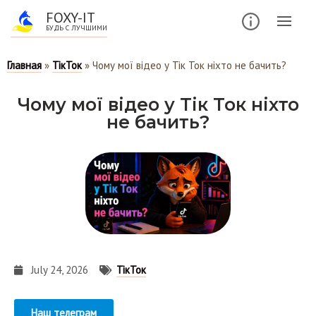
FOXY-IT
БУДЬ С ЛУЧШИМИ
Главная
»
ТікТок
»
Чому мої відео у Тік Ток ніхто не бачить?
Чому мої відео у Тік Ток ніхто
не бачить?
July 24, 2026
ТікТок
Наш телеграм