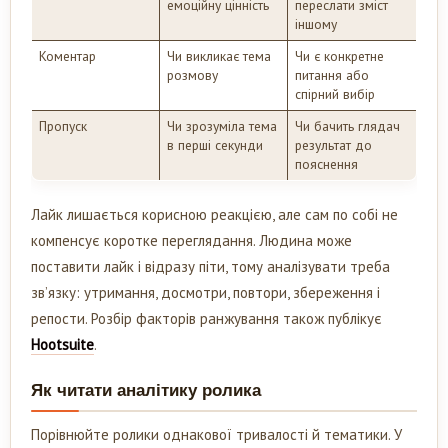
емоційну цінність
переслати зміст
іншому
Коментар
Чи викликає тема
Чи є конкретне
розмову
питання або
спірний вибір
Пропуск
Чи зрозуміла тема
Чи бачить глядач
в перші секунди
результат до
пояснення
Лайк лишається корисною реакцією, але сам по собі не
компенсує коротке переглядання. Людина може
поставити лайк і відразу піти, тому аналізувати треба
зв’язку: утримання, досмотри, повто­ри, збереження і
репости. Розбір факторів ранжування також публікує
Hootsuite
.
Як читати аналітику ролика
Порівнюйте ролики однакової тривалості й тематики. У