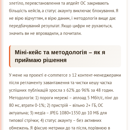
злетіло, перевстановлення та апдейт ОС закривають
більшість кейсів, а статус акаунту виключає блокування. Я
не вірю відчуттям, я вірю даним, і методологія вище дає
передбачуваний результат. Якщо цифри не рухаються,
значить ви не впровадили, а почитали.
Міні-кейс та методологія – як я
приймаю рішення
У мене на проекті e-commerce з 12 контент-менеджерами
після регламенту завантаження та чистки кешу частка
успішних публікацій зросла з 62% до 96% за 48 годин.
Методологія: 1) пороги мережі – аплоад 5 Мбіт/с, пінг до
80 мс, втрати 0-1%; 2) пристрій – вільно 2+ ГБ, ОС
актуальна; 3) медіа – JPEG 1080×1350 до 10 МБ для
типової стрічки; 4) статус акаунту – без активних
обмежень. Я фіксую метрики до та після, порівнюю в