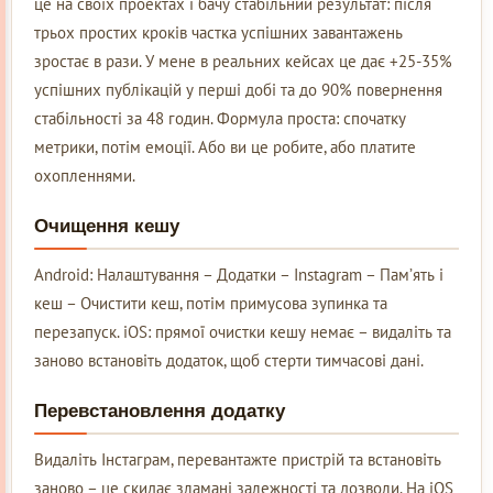
це на своїх проектах і бачу стабільний результат: після
трьох простих кроків частка успішних завантажень
зростає в рази. У мене в реальних кейсах це дає +25-35%
успішних публікацій у перші добі та до 90% повернення
стабільності за 48 годин. Формула проста: спочатку
метрики, потім емоції. Або ви це робите, або платите
охопленнями.
Очищення кешу
Android: Налаштування – Додатки – Instagram – Пам’ять і
кеш – Очистити кеш, потім примусова зупинка та
перезапуск. iOS: прямої очистки кешу немає – видаліть та
заново встановіть додаток, щоб стерти тимчасові дані.
Перевстановлення додатку
Видаліть Інстаграм, перевантажте пристрій та встановіть
заново – це скидає зламані залежності та дозволи. На iOS