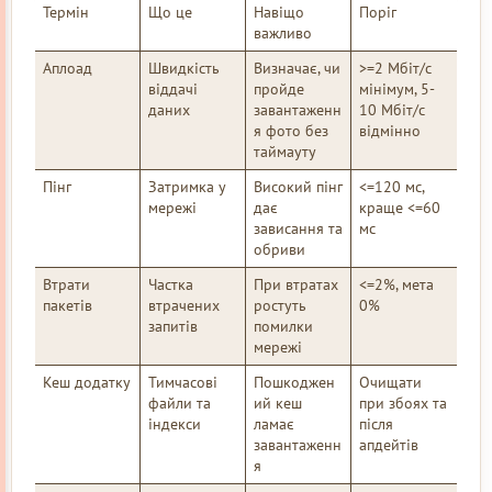
Термін
Що це
Навіщо
Поріг
важливо
Аплоад
Швидкість
Визначає, чи
>=2 Мбіт/с
віддачі
пройде
мінімум, 5-
даних
завантаженн
10 Мбіт/с
я фото без
відмінно
таймауту
Пінг
Затримка у
Високий пінг
<=120 мс,
мережі
дає
краще <=60
зависання та
мс
обриви
Втрати
Частка
При втратах
<=2%, мета
пакетів
втрачених
ростуть
0%
запитів
помилки
мережі
Кеш додатку
Тимчасові
Пошкоджен
Очищати
файли та
ий кеш
при збоях та
індекси
ламає
після
завантаженн
апдейтів
я