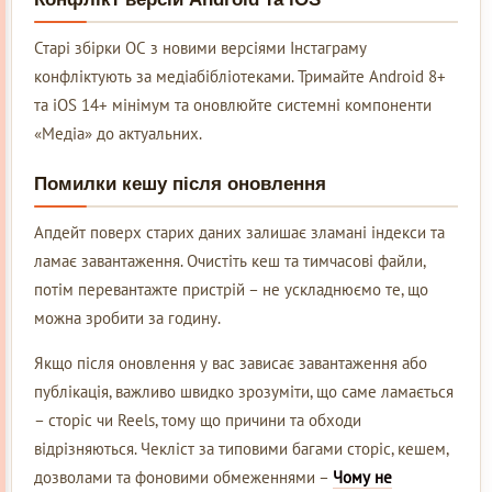
Старі збірки ОС з новими версіями Інстаграму
конфліктують за медіабібліотеками. Тримайте Android 8+
та iOS 14+ мінімум та оновлюйте системні компоненти
«Медіа» до актуальних.
Помилки кешу після оновлення
Апдейт поверх старих даних залишає зламані індекси та
ламає завантаження. Очистіть кеш та тимчасові файли,
потім перевантажте пристрій – не ускладнюємо те, що
можна зробити за годину.
Якщо після оновлення у вас зависає завантаження або
публікація, важливо швидко зрозуміти, що саме ламається
– сторіс чи Reels, тому що причини та обходи
відрізняються. Чекліст за типовими багами сторіс, кешем,
дозволами та фоновими обмеженнями –
Чому не