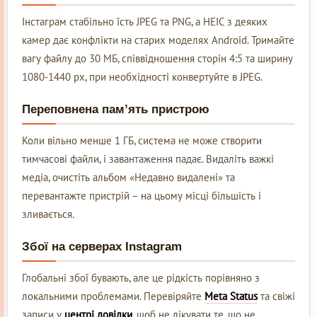
Інстаграм стабільно їсть JPEG та PNG, а HEIC з деяких
камер дає конфлікти на старих моделях Android. Тримайте
вагу файлу до 30 МБ, співвідношення сторін 4:5 та ширину
1080-1440 px, при необхідності конвертуйте в JPEG.
Переповнена пам’ять пристрою
Коли вільно менше 1 ГБ, система не може створити
тимчасові файли, і завантаження падає. Видаліть важкі
медіа, очистіть альбом «Недавно видалені» та
перевантажте пристрій – на цьому місці більшість і
зливається.
Збої на серверах Instagram
Глобальні збої бувають, але це рідкість порівняно з
локальними проблемами. Перевіряйте
Meta Status
та свіжі
записи у
центрі довідки
, щоб не лікувати те, що не