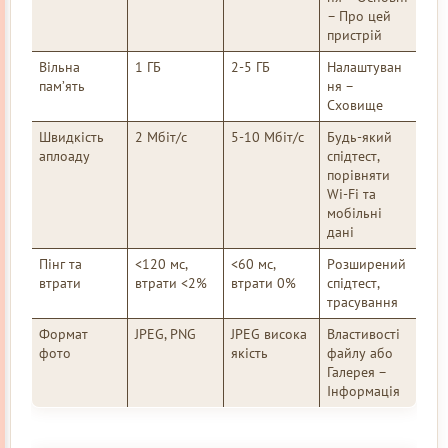
– Про цей
пристрій
Вільна
1 ГБ
2-5 ГБ
Налаштуван
пам’ять
ня –
Сховище
Швидкість
2 Мбіт/с
5-10 Мбіт/с
Будь-який
аплоаду
спідтест,
порівняти
Wi-Fi та
мобільні
дані
Пінг та
<120 мс,
<60 мс,
Розширений
втрати
втрати <2%
втрати 0%
спідтест,
трасування
Формат
JPEG, PNG
JPEG висока
Властивості
фото
якість
файлу або
Галерея –
Інформація