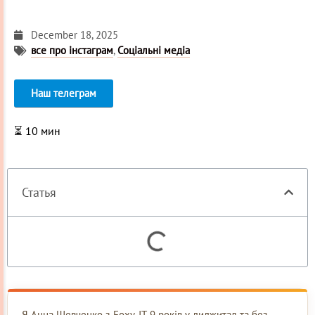
December 18, 2025
все про інстаграм
,
Соціальні медіа
Наш телеграм
⏳
10
мин
Статья
Я Анна Шевченко з Foxy-IT, 9 років у диджитал та без