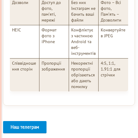
Дозволи
Доступ до
Без них
Фото – Всі
фото,
Інстаграм не
фото,
пам’яті,
бачить ваші
Пам’ять –
мережі
файли
Дозволити
HEIC
Формат
Конфліктує
Конвертуйте
фото з
з частиною
в JPEG
iPhone
Android та
веб-
інструментів
Співвідноше
Пропорції
Некоректні
4:5, 1:1,
ння сторін
зображення
пропорції
1.91:1 для
обрізаються
стрічки
або дають
помилку
Наш телеграм