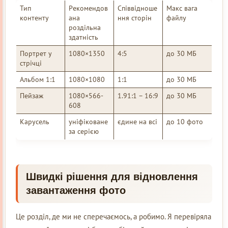
Тип
Рекомендов
Співвідноше
Макс вага
контенту
ана
ння сторін
файлу
роздільна
здатність
Портрет у
1080×1350
4:5
до 30 МБ
стрічці
Альбом 1:1
1080×1080
1:1
до 30 МБ
Пейзаж
1080×566-
1.91:1 – 16:9
до 30 МБ
608
Карусель
уніфіковане
єдине на всі
до 10 фото
за серією
Швидкі рішення для відновлення
завантаження фото
Це розділ, де ми не сперечаємось, а робимо. Я перевіряла