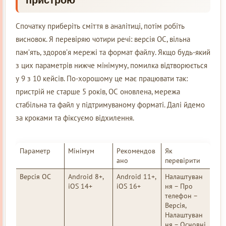
пристрою
Спочатку приберіть сміття в аналітиці, потім робіть
висновок. Я перевіряю чотири речі: версія ОС, вільна
пам’ять, здоров’я мережі та формат файлу. Якщо будь-який
з цих параметрів нижче мінімуму, помилка відтворюється
у 9 з 10 кейсів. По-хорошому це має працювати так:
пристрій не старше 5 років, ОС оновлена, мережа
стабільна та файл у підтримуваному форматі. Далі йдемо
за кроками та фіксуємо відхилення.
Параметр
Мінімум
Рекомендов
Як
ано
перевірити
Версія ОС
Android 8+,
Android 11+,
Налаштуван
iOS 14+
iOS 16+
ня – Про
телефон –
Версія,
Налаштуван
ня – Основні