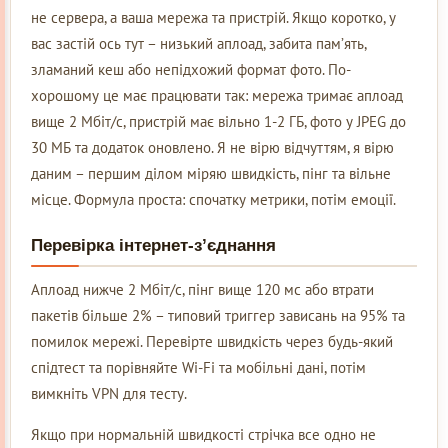
не сервера, а ваша мережа та пристрій. Якщо коротко, у
вас застій ось тут – низький аплоад, забита пам’ять,
зламаний кеш або непідхожий формат фото. По-
хорошому це має працювати так: мережа тримає аплоад
вище 2 Мбіт/с, пристрій має вільно 1-2 ГБ, фото у JPEG до
30 МБ та додаток оновлено. Я не вірю відчуттям, я вірю
даним – першим ділом міряю швидкість, пінг та вільне
місце. Формула проста: спочатку метрики, потім емоції.
Перевірка інтернет-з’єднання
Аплоад нижче 2 Мбіт/с, пінг вище 120 мс або втрати
пакетів більше 2% – типовий триггер зависань на 95% та
помилок мережі. Перевірте швидкість через будь-який
спідтест та порівняйте Wi-Fi та мобільні дані, потім
вимкніть VPN для тесту.
Якщо при нормальній швидкості стрічка все одно не