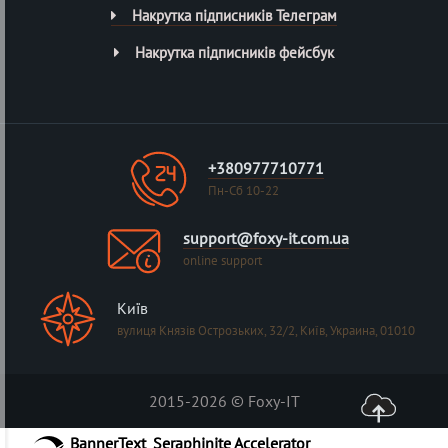
Накрутка підписників Телеграм
Накрутка підписників фейсбук
+380977710771
Пн-Сб 10-22
support@foxy-it.com.ua
online support
Київ
вулиця Князів Острозьких, 32/2, Київ, Украина, 01010
2015-2026 © Foxy-IT
BannerText_Seraphinite Accelerator