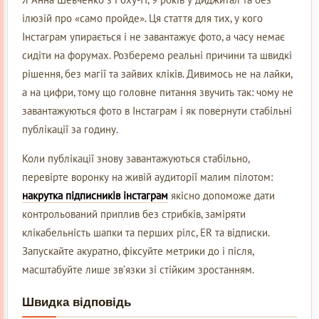
ілюзій про «само пройде». Ця стаття для тих, у кого
Інстаграм упирається і не завантажує фото, а часу немає
сидіти на форумах. Розберемо реальні причини та швидкі
рішення, без магії та зайвих кліків. Дивимось не на лайки,
а на цифри, тому що головне питання звучить так: чому не
завантажуються фото в Інстаграм і як повернути стабільні
публікації за годину.
Коли публікації знову завантажуються стабільно,
перевірте воронку на живій аудиторії малим пілотом:
накрутка підписників інстаграм
якісно допоможе дати
контрольований приплив без стрибків, заміряти
клікабельність шапки та перших рілс, ER та відписки.
Запускайте акуратно, фіксуйте метрики до і після,
масштабуйте лише зв’язки зі стійким зростанням.
Швидка відповідь