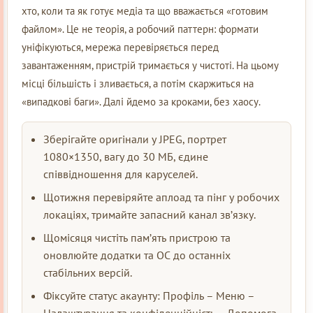
хто, коли та як готує медіа та що вважається «готовим
файлом». Це не теорія, а робочий паттерн: формати
уніфікуються, мережа перевіряється перед
завантаженням, пристрій тримається у чистоті. На цьому
місці більшість і зливається, а потім скаржиться на
«випадкові баги». Далі йдемо за кроками, без хаосу.
Зберігайте оригінали у JPEG, портрет
1080×1350, вагу до 30 МБ, єдине
співвідношення для каруселей.
Щотижня перевіряйте аплоад та пінг у робочих
локаціях, тримайте запасний канал зв’язку.
Щомісяця чистіть пам’ять пристрою та
оновлюйте додатки та ОС до останніх
стабільних версій.
Фіксуйте статус акаунту: Профіль – Меню –