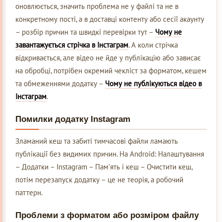
оновлюється, значить проблема не у файлі та не в
конкретному пості, а в доставці контенту або сесії акаунту
– розбір причин та швидкі перевірки тут –
Чому не
завантажується стрічка в Інстаграм
. А коли стрічка
відкривається, але відео не йде у публікацію або зависає
на обробці, потрібен окремий чекліст за форматом, кешем
та обмеженнями додатку –
Чому не публікуються відео в
Інстаграм
.
Помилки додатку Instagram
Зламаний кеш та забиті тимчасові файли ламають
публікації без видимих причин. На Android: Налаштування
– Додатки – Instagram – Пам’ять і кеш – Очистити кеш,
потім перезапуск додатку – це не теорія, а робочий
паттерн.
Проблеми з форматом або розміром файлу