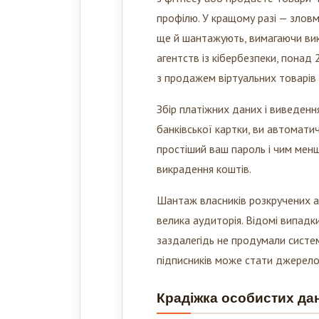
профілю. У кращому разі — зловм
ще й шантажують, вимагаючи вик
агентств із кібербезпеки, пона
з продажем віртуальних товарів 
Збір платіжних даних і виведенн
банківської картки, ви автомати
простіший ваш пароль і чим менш
викрадення коштів.
Шантаж власників розкручених ак
велика аудиторія. Відомі випадки
заздалегідь не продумали систем
підписників може стати джерело
Крадіжка особистих дан