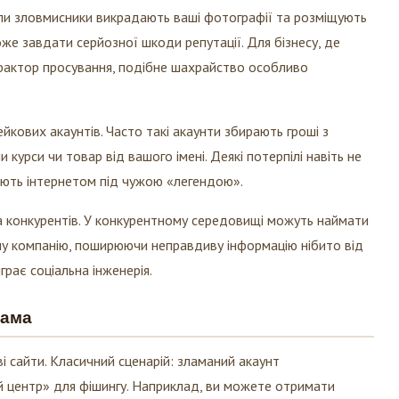
ли зловмисники викрадають ваші фотографії та розміщують
оже завдати серйозної шкоди репутації. Для бізнесу, де
фактор просування, подібне шахрайство особливо
кових акаунтів. Часто такі акаунти збирають гроші з
 курси чи товар від вашого імені. Деякі потерпілі навіть не
кають інтернетом під чужою «легендою».
а конкурентів. У конкурентному середовищі можуть наймати
ашу компанію, поширюючи неправдиву інформацію нібито від
іграє соціальна інженерія.
лама
 сайти. Класичний сценарій: зламаний акаунт
 центр» для фішингу. Наприклад, ви можете отримати