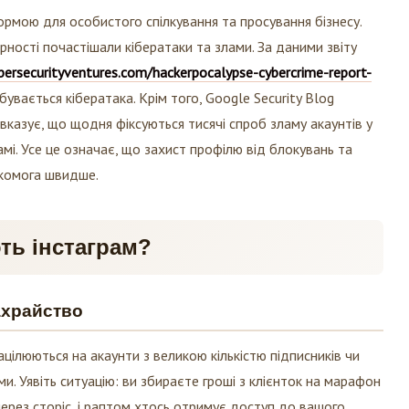
рмою для особистого спілкування та просування бізнесу.
рності почастішали кібератаки та злами. За даними звіту
ybersecurityventures.com/hackerpocalypse-cybercrime-report-
ідбувається кібератака. Крім того, Google Security Blog
 вказує, що щодня фіксуються тисячі спроб зламу акаунтів у
амі. Усе це означає, що захист профілю від блокувань та
якомога швидше.
ть інстаграм?
ахрайство
цілюються на акаунти з великою кількістю підписників чи
и. Уявіть ситуацію: ви збираєте гроші з клієнток на марафон
ерез сторіс, і раптом хтось отримує доступ до вашого