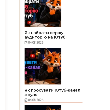
Як набрати першу
аудиторію на Ютубі
04.08.2026
Як просувати Ютуб-канал
з нуля
04.08.2026