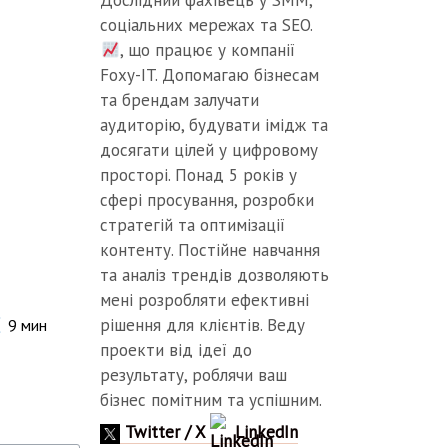
Дослідний фахівець у SMM,
соціальних мережах та SEO.
, що працює у компанії
Foxy-IT. Допомагаю бізнесам
та брендам залучати
аудиторію, будувати імідж та
досягати цілей у цифровому
просторі. Понад 5 років у
сфері просування, розробки
стратегій та оптимізації
контенту. Постійне навчання
та аналіз трендів дозволяють
мені розробляти ефективні
рішення для клієнтів. Веду
9
мин
проекти від ідеї до
результату, роблячи ваш
бізнес помітним та успішним.
Twitter / X
LinkedIn