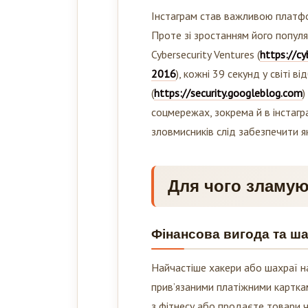
Інстаграм став важливою платфо
Проте зі зростанням його популя
Cybersecurity Ventures (
https://c
2016
), кожні 39 секунд у світі в
(
https://security.googleblog.com
)
соцмережах, зокрема й в інстагр
зловмисників слід забезпечити 
Для чого зламую
Фінансова вигода та ш
Найчастіше хакери або шахраї на
прив’язаними платіжними карткам
з фітнесу або продаєте товари ч