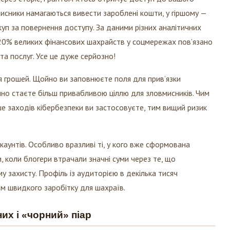
исники намагаються вивести зароблені кошти, у гіршому —
уп за повернення доступу. За даними різних аналітичних
д 20% великих фінансових шахрайств у соцмережах пов’язано
та послуг. Усе це дуже серйозно!
я грошей. Щойно ви заповнюєте поля для прив’язки
чно стаєте більш привабливою ціллю для зловмисників. Чим
е заходів кібербезпеки ви застосовуєте, тим вищий ризик
аунтів. Особливо вразливі ті, у кого вже сформована
, коли блогери втрачали значні суми через те, що
у захисту. Профіль із аудиторією в декілька тисяч
м швидкого заробітку для шахраїв.
их і «чорний» піар