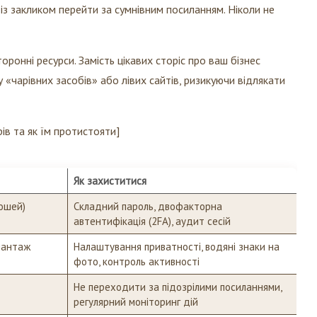
із закликом перейти за сумнівним посиланням. Ніколи не
ронні ресурси. Замість цікавих сторіс про ваш бізнес
«чарівних засобів» або лівих сайтів, ризикуючи відлякати
в та як їм протистояти]
Як захиститися
ошей)
Складний пароль, двофакторна
автентифікація (2FA), аудит сесій
шантаж
Налаштування приватності, водяні знаки на
фото, контроль активності
Не переходити за підозрілими посиланнями,
регулярний моніторинг дій