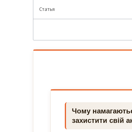
Статья
Чому намагаютьс
захистити свій а