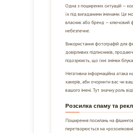
Одна з поширених ситуацій — ко
їх під вигаданими іменами. Це м
власник або бренд — ключовий 
небезпечне.
Використання фотографій для фей
довірливих підписників, продаючи
підозрюють, що їхні знімки блу
Негативна інформаційна атака н
хакерів, аби очорнити вас чи в
вашого імені. Тут значну роль від
Розсилка спаму та рек
Поширення посилань на фішингові
перетворюється на «розсилковий