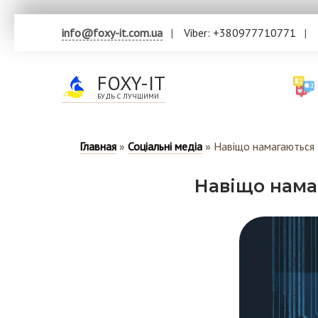
info@foxy-it.com.ua
Viber: +380977710771
FOXY-IT
БУДЬ С ЛУЧШИМИ
Главная
»
Соціальні медіа
»
Навіщо намагаються 
Навіщо нама