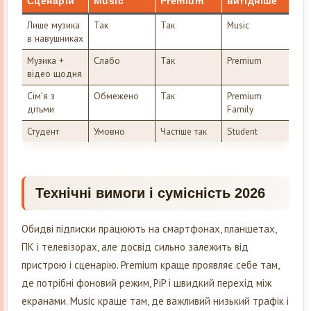
Сценарій
Music
Premium
вигідніше
Лише музика
Так
Так
Music
в навушниках
Музика +
Слабо
Так
Premium
відео щодня
Сім’я з
Обмежено
Так
Premium
дітьми
Family
Студент
Умовно
Частіше так
Student
Технічні вимоги і сумісність 2026
Обидві підписки працюють на смартфонах, планшетах,
ПК і телевізорах, але досвід сильно залежить від
пристрою і сценарію. Premium краще проявляє себе там,
де потрібні фоновий режим, PiP і швидкий перехід між
екранами. Music краще там, де важливий низький трафік і