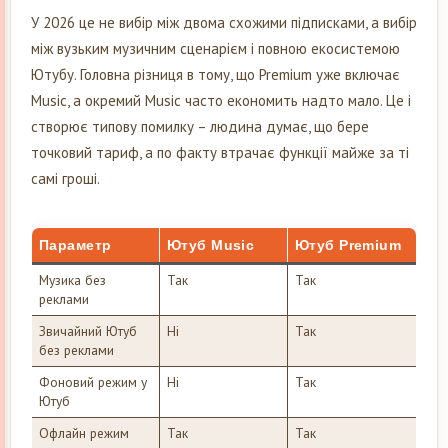
У 2026 це не вибір між двома схожими підписками, а вибір
між вузьким музичним сценарієм і повною екосистемою
Ютубу. Головна різниця в тому, що Premium уже включає
Music, а окремий Music часто економить надто мало. Це і
створює типову помилку – людина думає, що бере
точковий тариф, а по факту втрачає функції майже за ті
самі гроші.
Параметр
Ютуб Music
Ютуб Premium
Музика без
Так
Так
реклами
Звичайний Ютуб
Ні
Так
без реклами
Фоновий режим у
Ні
Так
Ютуб
Офлайн режим
Так
Так