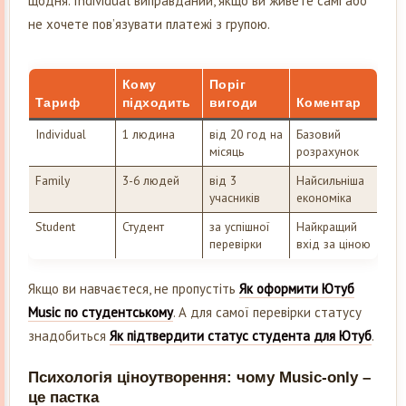
щодня. Individual виправданий, якщо ви живете самі або
не хочете пов’язувати платежі з групою.
Кому
Поріг
Тариф
підходить
вигоди
Коментар
Individual
1 людина
від 20 год на
Базовий
місяць
розрахунок
Family
3-6 людей
від 3
Найсильніша
учасників
економіка
Student
Студент
за успішної
Найкращий
перевірки
вхід за ціною
Якщо ви навчаєтеся, не пропустіть
Як оформити Ютуб
Music по студентському
. А для самої перевірки статусу
знадобиться
Як підтвердити статус студента для Ютуб
.
Психологія ціноутворення: чому Music-only –
це пастка