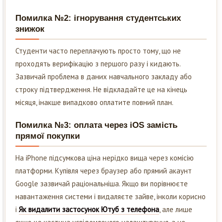
Помилка №2: ігнорування студентських
знижок
Студенти часто переплачують просто тому, що не
проходять верифікацію з першого разу і кидають.
Зазвичай проблема в даних навчального закладу або
строку підтвердження. Не відкладайте це на кінець
місяця, інакше випадково оплатите повний план.
Помилка №3: оплата через iOS замість
прямої покупки
На iPhone підсумкова ціна нерідко вища через комісію
платформи. Купівля через браузер або прямий акаунт
Google зазвичай раціональніша. Якщо ви порівнюєте
навантаження системи і видаляєте зайве, інколи корисно
і
Як видалити застосунок Ютуб з телефона
, але лише