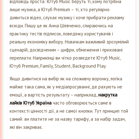
відповідь проста: Ютуб Music беруть ті, кому потрібна
лише музика, а Ютуб Premium – ті, хто регулярно
дивиться відео, слухає музику і хоче прибрати рекламу
всюди. Пишу це як Анна Шевченко, спираючись на
практику тестів підписок, поведінку користувачів і
реальну економіку вибору. Новачкам важливий зрозумілий
сценарій, досвідченим – цифри, обмеження і приховані
переплати. Наприкінці ви чітко розведете Ютуб Music,
Ютуб Premium, Family, Student, Background Play.
Якщо дивитися на вибір як на споживчу воронку, логіка
майже така сама, як у медіапросуванні, де рахують не
емоції, а вартість результату – наприклад,
накрутка
лайків Ютуб Україна
часто обговорюється саме в
контексті цінності дії, а не самої кнопки. Тут принцип той
самий: ви платите не за назву тарифу, а за набір задач,
які він закриває.