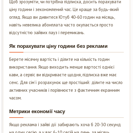
Щоб зрозуміти, чи потрібна підписка, досить порахувати
ціну години і зекономлений час. Це краще за будь-який
огляд. Якщо ви дивитеся Ютуб 40-60 годин на місяць,
навіть невелика абонплата часто окупається просто
відсутністю зайвих пауз і перемикань.
Як порахувати ціну години без реклами
Берете місячну вартість і ділите на кількість годин
використання. Якщо виходить менше вартості однієї
кави, а сервіс ви відкриваєте щодня, підписка вже має
сенс. Для сім’ї розрахунок ще простіший: ділите на число
активних учасників і порівнюєте з фактичним екранним
часом.
Метрики економії часу
Якщо реклама і зайві дії забирають хоча б 20-30 секунд
на одну сесію, а у вас 6-10 сесій на день, за місяць