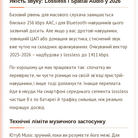
Якість звуку: Lossless і Spatial Audio у 2026
Базовий рівень для масового слухача залишається
близько 256 kbps AAC, і для Bluetooth-навушників цього
зазвичай досить. Але якщо у вас дротові навушники,
зовнішній ЦАП або домашня акустика, стиснений звук
вже чутно на складних аранжуваннях. Очікуваний вектор
2025-2026 – надбудова з lossless до 1411 kbps.
По-хорошому це має працювати так: спочатку ви
перевіряєте, чи чуєте різницю на своїй зв’язці пристрій-
навушники, і лише тоді доплачуєте. Інакше переплата
йде в нікуди. На смартфоні середнього сегмента lossless
частіше б’є по батареї й трафіку сильніше, ніж реально
покращує досвід.
Технічні ліміти музичного застосунку
Ютуб Music зручний, поки ви розумієте його межі. Для