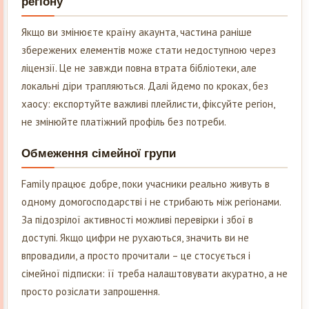
регіону
Якщо ви змінюєте країну акаунта, частина раніше
збережених елементів може стати недоступною через
ліцензії. Це не завжди повна втрата бібліотеки, але
локальні діри трапляються. Далі йдемо по кроках, без
хаосу: експортуйте важливі плейлисти, фіксуйте регіон,
не змінюйте платіжний профіль без потреби.
Обмеження сімейної групи
Family працює добре, поки учасники реально живуть в
одному домогосподарстві і не стрибають між регіонами.
За підозрілої активності можливі перевірки і збої в
доступі. Якщо цифри не рухаються, значить ви не
впровадили, а просто прочитали – це стосується і
сімейної підписки: її треба налаштовувати акуратно, а не
просто розіслати запрошення.