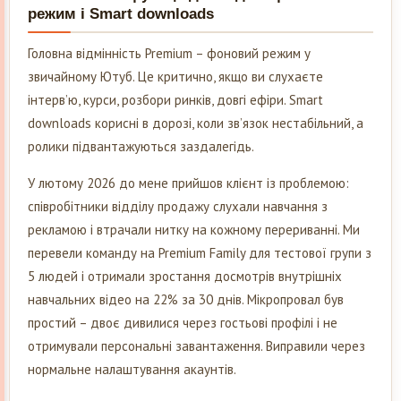
режим і Smart downloads
Головна відмінність Premium – фоновий режим у
звичайному Ютуб. Це критично, якщо ви слухаєте
інтерв’ю, курси, розбори ринків, довгі ефіри. Smart
downloads корисні в дорозі, коли зв’язок нестабільний, а
ролики підвантажуються заздалегідь.
У лютому 2026 до мене прийшов клієнт із проблемою:
співробітники відділу продажу слухали навчання з
рекламою і втрачали нитку на кожному перериванні. Ми
перевели команду на Premium Family для тестової групи з
5 людей і отримали зростання досмотрів внутрішніх
навчальних відео на 22% за 30 днів. Мікропровал був
простий – двоє дивилися через гостьові профілі і не
отримували персональні завантаження. Виправили через
нормальне налаштування акаунтів.