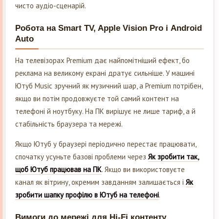
чисто аудіо-сценарій.
Робота на Smart TV, Apple Vision Pro і Android
Auto
На телевізорах Premium дає найпомітніший ефект, бо
реклама на великому екрані дратує сильніше. У машині
Ютуб Music зручний як музичний шар, а Premium потрібен,
якщо ви потім продовжуєте той самий контент на
телефоні й ноутбуку. На ПК вирішує не лише тариф, а й
стабільність браузера та мережі.
Якщо Ютуб у браузері періодично перестає працювати,
спочатку усуньте базові проблеми через
Як зробити так,
щоб Ютуб працював на ПК
. Якщо ви використовуєте
канал як вітрину, окремим завданням залишається і
Як
зробити шапку профілю в Ютуб на телефоні
.
Вимоги до мережі для Hi-Fi контенту