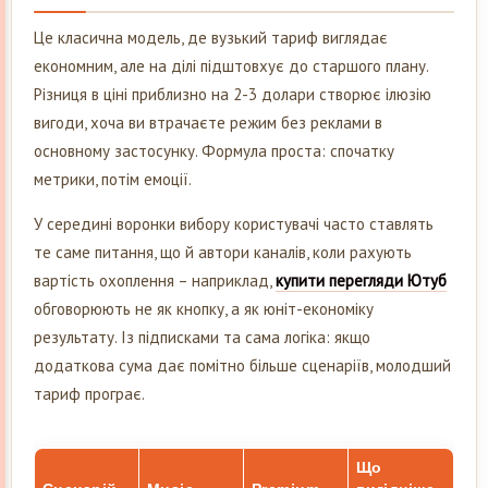
Це класична модель, де вузький тариф виглядає
економним, але на ділі підштовхує до старшого плану.
Різниця в ціні приблизно на 2-3 долари створює ілюзію
вигоди, хоча ви втрачаєте режим без реклами в
основному застосунку. Формула проста: спочатку
метрики, потім емоції.
У середині воронки вибору користувачі часто ставлять
те саме питання, що й автори каналів, коли рахують
вартість охоплення – наприклад,
купити перегляди Ютуб
обговорюють не як кнопку, а як юніт-економіку
результату. Із підписками та сама логіка: якщо
додаткова сума дає помітно більше сценаріїв, молодший
тариф програє.
Що