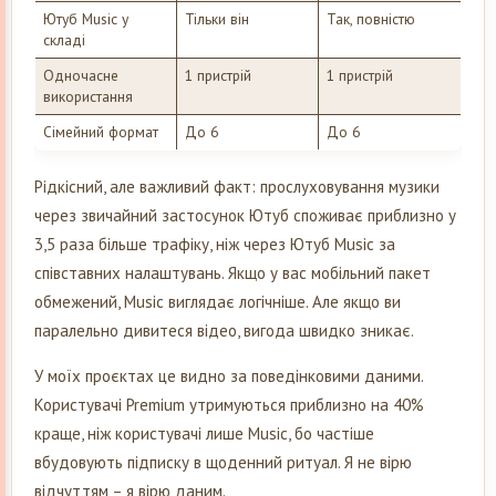
Ютуб Music у
Тільки він
Так, повністю
складі
Одночасне
1 пристрій
1 пристрій
використання
Сімейний формат
До 6
До 6
Рідкісний, але важливий факт: прослуховування музики
через звичайний застосунок Ютуб споживає приблизно у
3,5 раза більше трафіку, ніж через Ютуб Music за
співставних налаштувань. Якщо у вас мобільний пакет
обмежений, Music виглядає логічніше. Але якщо ви
паралельно дивитеся відео, вигода швидко зникає.
У моїх проєктах це видно за поведінковими даними.
Користувачі Premium утримуються приблизно на 40%
краще, ніж користувачі лише Music, бо частіше
вбудовують підписку в щоденний ритуал. Я не вірю
відчуттям – я вірю даним.