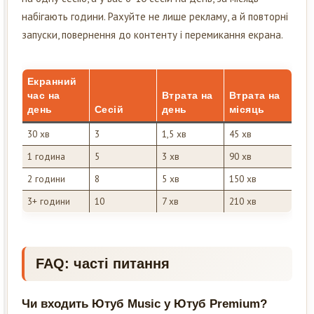
набігають години. Рахуйте не лише рекламу, а й повторні
запуски, повернення до контенту і перемикання екрана.
Екранний
час на
Втрата на
Втрата на
день
Сесій
день
місяць
30 хв
3
1,5 хв
45 хв
1 година
5
3 хв
90 хв
2 години
8
5 хв
150 хв
3+ години
10
7 хв
210 хв
FAQ: часті питання
Чи входить Ютуб Music у Ютуб Premium?