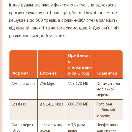
індивідуального плану фактично актуальне одночасне
прослуховування на 1 пристрої, Smart Downloads може
кешувати до 500 треків, а офлайн-бібліотека залежить
від вільної пам’яті та логіки рекомендацій. Для сім’ї ліміт
розширюється до 6 учасників.
Приблизн
е
споживанн
Формат
Бітрейт
я за 1 год
Коментар
AAC стандарт
256 kbps
115-120 МБ
Оптимум для
мобільної
мережі
Lossless
до 1411 kbps
600-700 МБ
Потрібен
стабільний
інтернет
Відео через
залежить від
у 3,5 раза
Неефективно
Ютуб
якості
вище
для музики