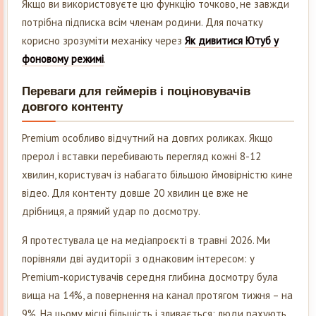
Якщо ви використовуєте цю функцію точково, не завжди
потрібна підписка всім членам родини. Для початку
корисно зрозуміти механіку через
Як дивитися Ютуб у
фоновому режимі
.
Переваги для геймерів і поціновувачів
довгого контенту
Premium особливо відчутний на довгих роликах. Якщо
прерол і вставки перебивають перегляд кожні 8-12
хвилин, користувач із набагато більшою ймовірністю кине
відео. Для контенту довше 20 хвилин це вже не
дрібниця, а прямий удар по досмотру.
Я протестувала це на медіапроєкті в травні 2026. Ми
порівняли дві аудиторії з однаковим інтересом: у
Premium-користувачів середня глибина досмотру була
вища на 14%, а повернення на канал протягом тижня – на
9%. На цьому місці більшість і зливається: люди рахують