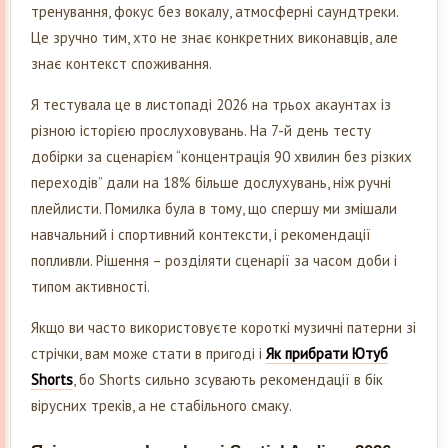
тренування, фокус без вокалу, атмосферні саундтреки.
Це зручно тим, хто не знає конкретних виконавців, але
знає контекст споживання.
Я тестувала це в листопаді 2026 на трьох акаунтах із
різною історією прослуховувань. На 7-й день тесту
добірки за сценарієм “концентрація 90 хвилин без різких
переходів” дали на 18% більше дослухувань, ніж ручні
плейлисти. Помилка була в тому, що спершу ми змішали
навчальний і спортивний контексти, і рекомендації
попливли. Рішення – розділяти сценарії за часом доби і
типом активності.
Якщо ви часто використовуєте короткі музичні патерни зі
стрічки, вам може стати в пригоді і
Як прибрати Ютуб
Shorts
, бо Shorts сильно зсувають рекомендації в бік
вірусних треків, а не стабільного смаку.