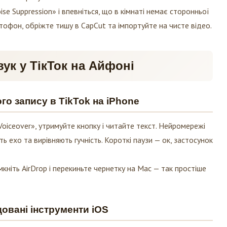
ise Suppression» і впевніться, що в кімнаті немає сторонньої
ктофон, обріжте тишу в CapCut та імпортуйте на чисте відео.
вук у ТікТок на Айфоні
о запису в TikTok на iPhone
Voiceover», утримуйте кнопку і читайте текст. Нейромережі
 ехо та вирівняють гучність. Короткі паузи — ок, застосунок
мкніть AirDrop і перекиньте чернетку на Mac — так простіше
довані інструменти iOS