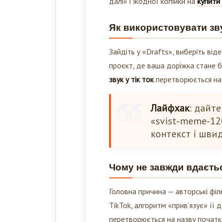
далі» і жодної копійки на
купити 
Як використовувати зву
Зайдіть у «Drafts», виберіть від
проєкт, де ваша доріжка стане б
звук у тік ток
перетворюється на 
Лайфхак
: дайте
«svist‑meme‑12
контекст і шви
Чому не завжди вдаєтьс
Головна причина — авторські філь
TikTok, алгоритм «прив’язує» її 
перетворюється на назву початк