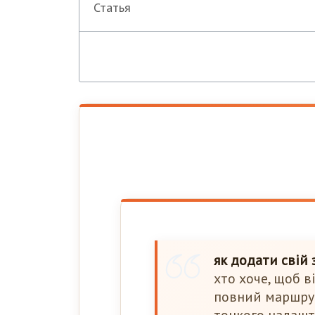
Статья
як додати свій з
хто хоче, щоб в
повний маршрут