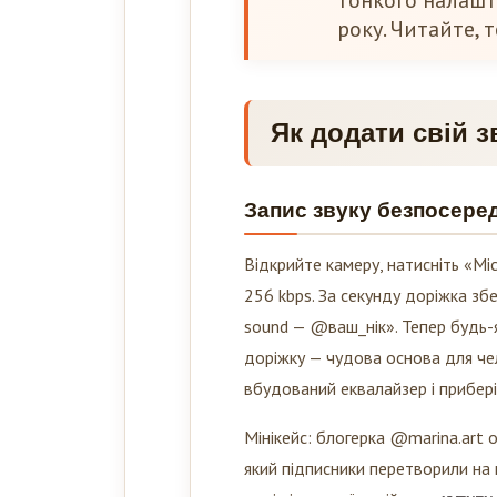
тонкого налашт
року. Читайте, 
Як додати свій з
Запис звуку безпосеред
Відкрийте камеру, натисніть «Mic»
256 kbps. За секунду доріжка збер
sound — @ваш_нік». Тепер будь-
доріжку — чудова основа для чел
вбудований еквалайзер і прибер
Мінікейс: блогерка @marina.art 
який підписники перетворили на 