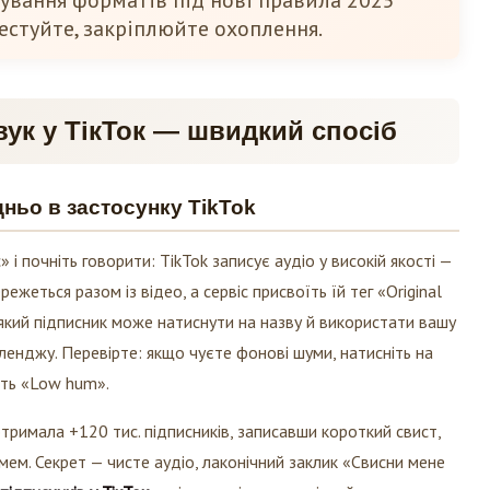
ування форматів під нові правила 2025
тестуйте, закріплюйте охоплення.
вук у ТікТок — швидкий спосіб
ньо в застосунку TikTok
 і почніть говорити: TikTok записує аудіо у високій якості —
ежеться разом із відео, а сервіс присвоїть їй тег «Original
який підписник може натиснути на назву й використати вашу
енджу. Перевірте: якщо чуєте фонові шуми, натисніть на
іть «Low hum».
отримала +120 тис. підписників, записавши короткий свист,
мем. Секрет — чисте аудіо, лаконічний заклик «Свисни мене