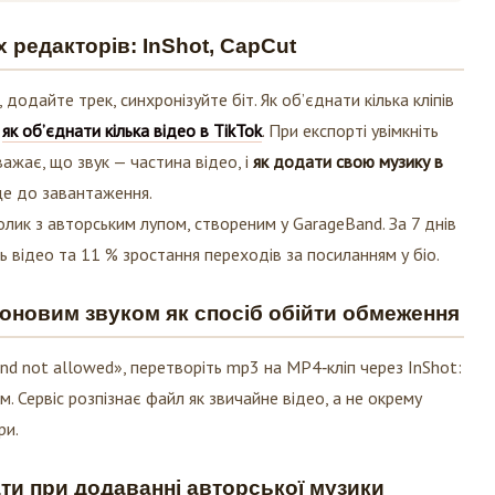
 редакторів: InShot, CapCut
 додайте трек, синхронізуйте біт. Як об’єднати кілька кліпів
і
як об’єднати кілька відео в TikTok
. При експорті увімкніть
вважає, що звук — частина відео, і
як додати свою музику в
ще до завантаження.
олик з авторським лупом, створеним у GarageBand. За 7 днів
ь відео та 11 % зростання переходів за посиланням у біо.
фоновим звуком як спосіб обійти обмеження
d not allowed», перетворіть mp3 на MP4‑кліп через InShot:
 Сервіс розпізнає файл як звичайне відео, а не окрему
ри.
и при додаванні авторської музики