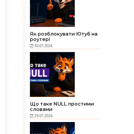
Як розблокувати Ютуб на
роутері
30.07.2026
Що таке NULL простими
словами
29.07.2026