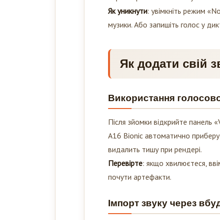
Як уникнути
: увімкніть режим «No
музики. Або запишіть голос у ди
Як додати свій з
Використання голосовог
Після зйомки відкрийте панель «
A16 Bionic автоматично приберуть
видалить тишу при рендері.
Перевірте
: якщо хвилюєтеся, вві
почути артефакти.
Імпорт звуку через вбу