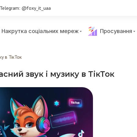
Telegram: @foxy_it_uaa
Накрутка соціальних мереж
Просування
ку в ТікТок
сний звук і музику в ТікТок