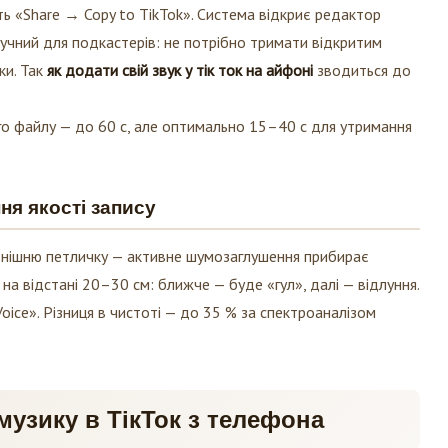
іть «Share → Copy to TikTok». Система відкриє редактор
учний для подкастерів: не потрібно тримати відкритим
ки. Так
як додати свій звук у тік ток на айфоні
зводиться до
о файлу — до 60 с, але оптимально 15–40 с для утримання
я якості запису
овнішню петличку — активне шумозаглушення прибирає
на відстані 20–30 см: ближче — буде «гул», далі — відлуння.
Voice». Різниця в чистоті — до 35 % за спектроаналізом
музику в ТікТок з телефона