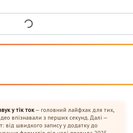
вук у тік ток
— головний лайфхак для тих,
ідео впізнавали з перших секунд. Далі —
: від швидкого запису у додатку до