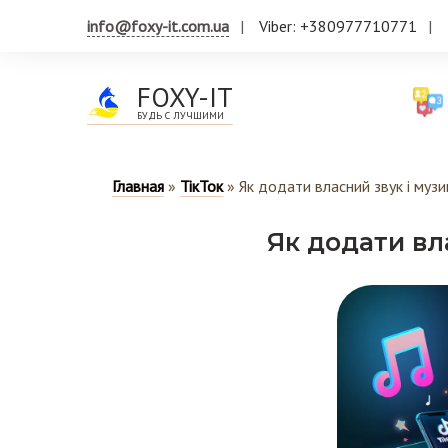
info@foxy-it.com.ua
Viber: +380977710771
FOXY-IT
БУДЬ С ЛУЧШИМИ
Главная
»
ТікТок
»
Як додати власний звук і музи
Як додати вла