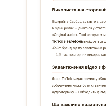
Використання сторонніх
Відкрийте CapCut, вставте відео,
в один ролик — дивіться у статт
«Original audio». Тоді алгоритм 
тік ток з телефона
вирішується 
Кейс
: бренд одягу завантажив р
— 1,3 тис. повторних використан
Завантаження відео з 
Якщо TikTok видає помилку «Soun
зображення може бути статичним.
аудіодоріжку — і обходить фільт
Що важливо враховуват