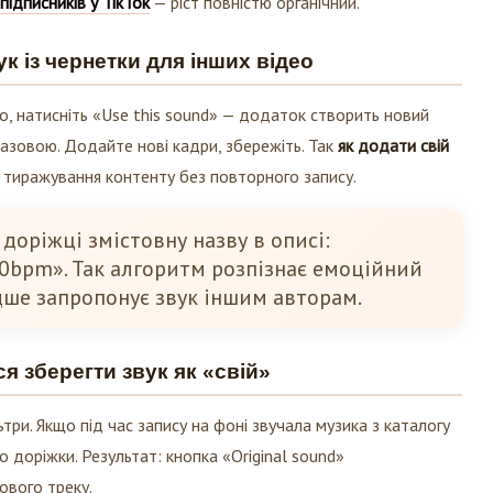
підписників у ТікТок
— ріст повністю органічний.
к із чернетки для інших відео
ео, натисніть «Use this sound» — додаток створить новий
азовою. Додайте нові кадри, збережіть. Так
як додати свій
тиражування контенту без повторного запису.
 доріжці змістовну назву в описі:
0bpm». Так алгоритм розпізнає емоційний
дше запропонує звук іншим авторам.
я зберегти звук як «свій»
три. Якщо під час запису на фоні звучала музика з каталогу
до доріжки. Результат: кнопка «Original sound»
ового треку.