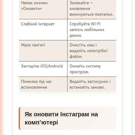
Немає кнопки
Зачекайте —
«Оновити»
оновлення
викочуються поетапно.
Слабкий інтернет
Спробуйте Wi-Fi
замість мобільних
даних.
Мало пам’яті
Очистіть кеш і
видаліть непотрібні
файли.
Застаріла iOS/Android
Оновіть систему
пристрою.
Помилка під час
Видаліть застосунок і
встановлення
встановіть заново.
Як оновити Інстаграм на
комп’ютері