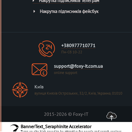
Накрутка підписників Телеграм
Накрутка підписників фейсбук
+380977710771
Пн-Сб 10-22
support@foxy-it.com.ua
online support
Київ
вулиця Князів Острозьких, 32/2, Київ, Украина, 01010
2015-2026 © Foxy-IT
BannerText_Seraphinite Accelerator
Turns on site high speed to be attractive for people and search engines.