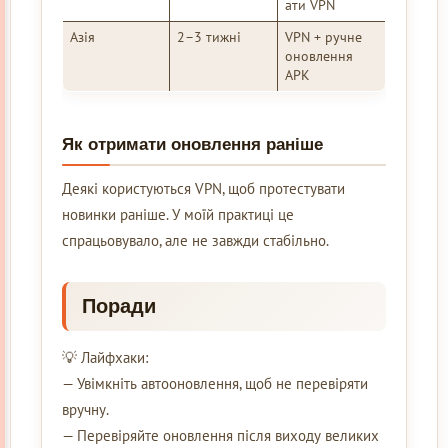
ати VPN
Азія
2–3 тижні
VPN + ручне
оновлення
APK
Як отримати оновлення раніше
Деякі користуються VPN, щоб протестувати
новинки раніше. У моїй практиці це
спрацьовувало, але не завжди стабільно.
Поради
💡 Лайфхаки:
— Увімкніть автооновлення, щоб не перевіряти
вручну.
— Перевіряйте оновлення після виходу великих