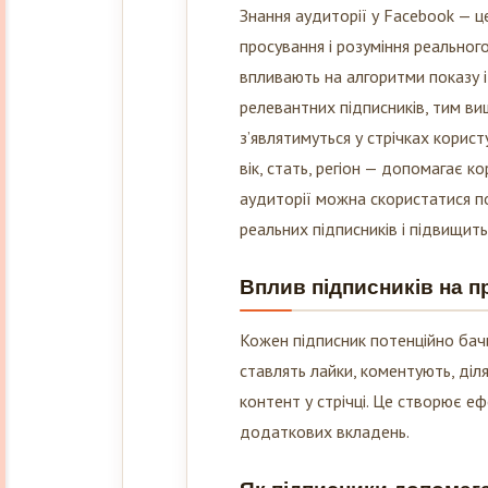
Знання аудиторії у Facebook — ц
просування і розуміння реально
впливають на алгоритми показу і
релевантних підписників, тим вищ
з’являтимуться у стрічках корист
вік, стать, регіон — допомагає к
аудиторії можна скористатися 
реальних підписників і підвищить
Вплив підписників на п
Кожен підписник потенційно бачи
ставлять лайки, коментують, ді
контент у стрічці. Це створює е
додаткових вкладень.
Як підписники допомаг