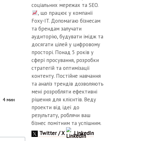
соціальних мережах та SEO.
, що працює у компанії
Foxy-IT. Допомагаю бізнесам
та брендам залучати
аудиторію, будувати імідж та
досягати цілей у цифровому
просторі. Понад 5 років у
сфері просування, розробки
стратегій та оптимізації
контенту. Постійне навчання
та аналіз трендів дозволяють
мені розробляти ефективні
рішення для клієнтів. Веду
4
мин
проекти від ідеї до
результату, роблячи ваш
бізнес помітним та успішним.
Twitter / X
LinkedIn