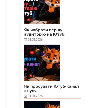
Як набрати першу
аудиторію на Ютубі
04.08.2026
Як просувати Ютуб-канал
з нуля
04.08.2026