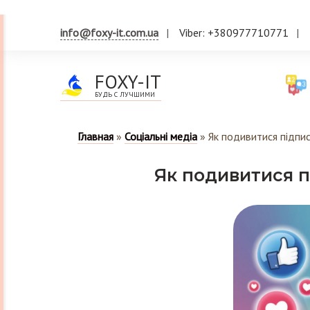
info@foxy-it.com.ua
Viber: +380977710771
FOXY-IT
БУДЬ С ЛУЧШИМИ
Главная
»
Соціальні медіа
»
Як подивитися підпис
Як подивитися п