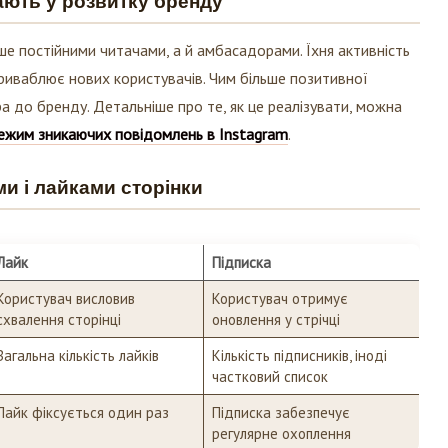
ше постійними читачами, а й амбасадорами. Їхня активність
приваблює нових користувачів. Чим більше позитивної
а до бренду. Детальніше про те, як це реалізувати, можна
режим зникаючих повідомлень в Instagram
.
ми і лайками сторінки
Лайк
Підписка
Користувач висловив
Користувач отримує
схвалення сторінці
оновлення у стрічці
Загальна кількість лайків
Кількість підписників, іноді
частковий список
Лайк фіксується один раз
Підписка забезпечує
регулярне охоплення