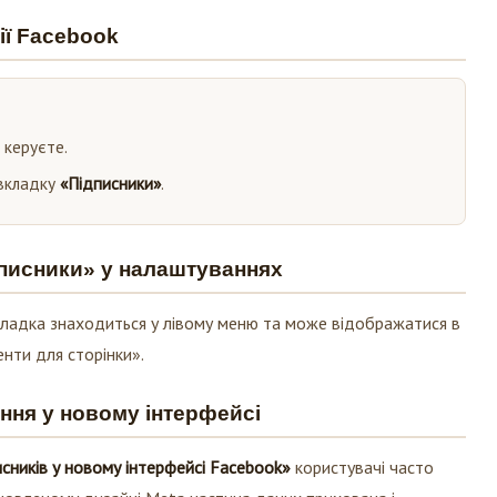
ії Facebook
 керуєте.
 вкладку
«Підписники»
.
дписники» у налаштуваннях
кладка знаходиться у лівому меню та може відображатися в
енти для сторінки».
ння у новому інтерфейсі
сників у новому інтерфейсі Facebook»
користувачі часто
 оновленому дизайні Meta частина даних прихована і