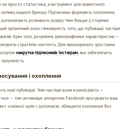
е не просто статистика, а інструмент для грамотного
го впливу вашого бренду. Підписники формують охоплення,
 допомагають розвивати довіру. Чим більше у сторінки
ий органічний охоп і ймовірність того, що публікації частіше
увачів. Крім того, розуміння демографічних характеристик —
оригувати стратегію контенту. Для прискореного зростання
послугою
накрутка підписників Інстаграм
, яка забезпечить
 залученість.
росування і охоплення
ть нові публікації. Чим частіше вони взаємодіють —
ляться — тим активніше алгоритми Facebook просувають ваш
фект «сніжної кулі» і допомагає збільшити охоплення без
ають у розвитку бренду