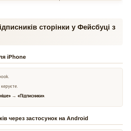
дписників сторінки у Фейсбуці з
ля iPhone
book.
 керуєте.
ніше»
→
«Підписники»
.
ків через застосунок на Android