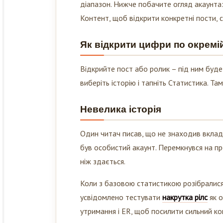
Контент, щоб відкрити конкретні пости, ст
Як відкрити цифри по окремій
Відкрийте пост або ролик – під ним буде 
виберіть історію і тапніть Статистика. Та
Невелика історія
Один читач писав, що не знаходив вкладк
був особистий акаунт. Перемкнувся на про
ніж здається.
Коли з базовою статистикою розібралися 
усвідомлено тестувати
накрутка рілс
як о
утримання і ER, щоб посилити сильний ко