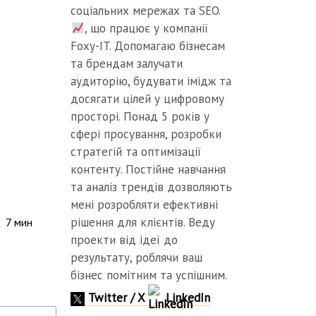
соціальних мережах та SEO.
, що працює у компанії
Foxy-IT. Допомагаю бізнесам
та брендам залучати
аудиторію, будувати імідж та
досягати цілей у цифровому
просторі. Понад 5 років у
сфері просування, розробки
стратегій та оптимізації
контенту. Постійне навчання
та аналіз трендів дозволяють
мені розробляти ефективні
рішення для клієнтів. Веду
7
мин
проекти від ідеї до
результату, роблячи ваш
бізнес помітним та успішним.
Twitter / X
LinkedIn