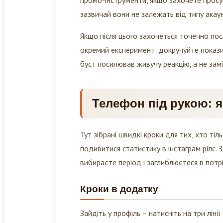
зазвичай вони не залежать від типу акау
Якщо після цього захочеться точечно пос
окремий експеримент: докручуйте покази
буст посилював живучу реакцію, а не зам
Телефон під рукою: я
Тут зібрані швидкі кроки для тих, хто тіл
подивитися статистику в інстаграм рілс.
вибираєте період і заглиблюєтеся в пот
Кроки в додатку
Зайдіть у профіль – натисніть на три лінії
діапазон. Нижче побачите огляд акаунта: