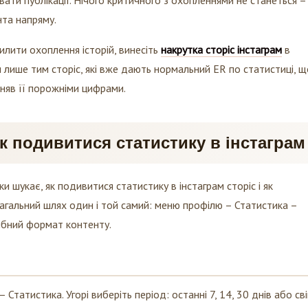
нта напряму.
илити охоплення історій, винесіть
накрутка сторіс інстаграм
в
 лише тим сторіс, які вже дають нормальний ER по статистиці, 
іняв її порожніми цифрами.
к подивитися статистику в інстаграм
ьки шукає, як подивитися статистику в інстаграм сторіс і як
 Загальний шлях один і той самий: меню профілю – Статистика –
рібний формат контенту.
 – Статистика. Угорі виберіть період: останні 7, 14, 30 днів або св
 охоплення, залученість, аудиторію. Прогортайте вниз до розділ