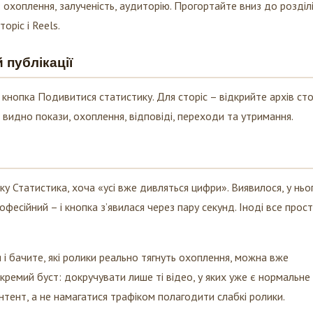
оріс і Reels.
 публікації
кнопка Подивитися статистику. Для сторіс – відкрийте архів сто
м видно покази, охоплення, відповіді, переходи та утримання.
у Статистика, хоча «усі вже дивляться цифри». Виявилося, у ньо
фесійний – і кнопка з’явилася через пару секунд. Іноді все прост
і бачите, які ролики реально тягнуть охоплення, можна вже
кремий буст: докручувати лише ті відео, у яких уже є нормальне
нтент, а не намагатися трафіком полагодити слабкі ролики.