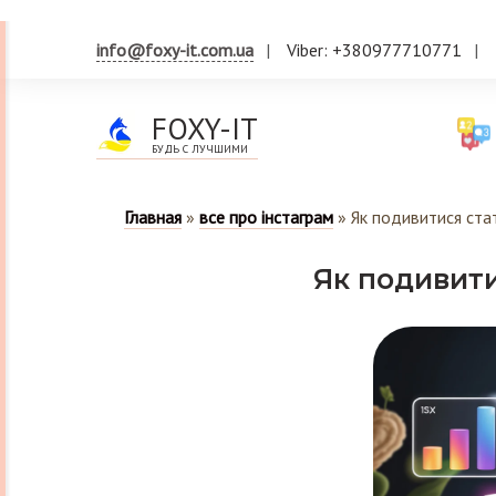
info@foxy-it.com.ua
Viber: +380977710771
FOXY-IT
БУДЬ С ЛУЧШИМИ
Главная
»
все про інстаграм
»
Як подивитися ста
Як подивити