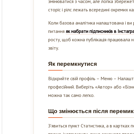
сторіс і рілс лежать всередині окремих ка
Коли базова аналітика налаштована і ви р
питання
як набрати підписників в Інстагр
росту, щоб кожна публікація працювала н
звіту.
Як перемкнутися
Відкрийте свій профіль – Меню – Налашту
професійний. Виберіть «Автор» або «Бізн
можна так само легко.
Що змінюється після переми
З’явиться пункт Статистика, а в картках п
промо-інструменти, якщо захочете просув