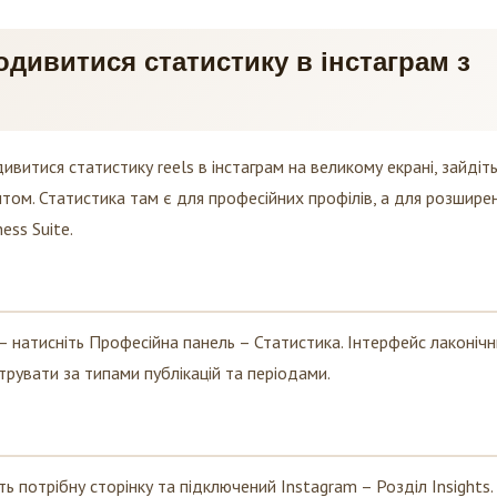
одивитися статистику в інстаграм з
ивитися статистику reels в інстаграм на великому екрані, зайдіть
нтом. Статистика там є для професійних профілів, а для розшире
ess Suite.
 – натисніть Професійна панель – Статистика. Інтерфейс лаконічн
трувати за типами публікацій та періодами.
ть потрібну сторінку та підключений Instagram – Розділ Insights.