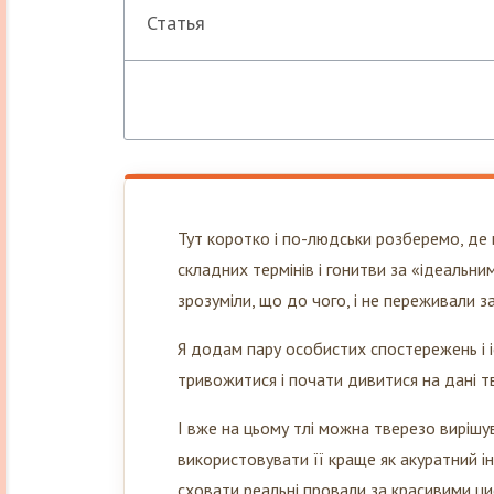
Статья
Тут коротко і по-людськи розберемо, де
складних термінів і гонитви за «ідеальн
зрозуміли, що до чого, і не переживали з
Я додам пару особистих спостережень і 
тривожитися і почати дивитися на дані т
І вже на цьому тлі можна тверезо вирішу
використовувати її краще як акуратний інс
сховати реальні провали за красивими ци