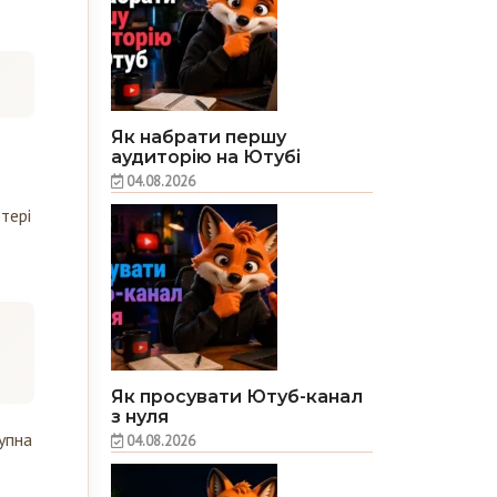
Як набрати першу
аудиторію на Ютубі
04.08.2026
тері
Як просувати Ютуб-канал
з нуля
упна
04.08.2026
,