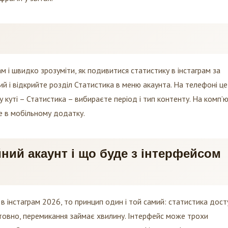
м і швидко зрозуміти, як подивитися статистику в інстаграм за
ий і відкрийте розділ Статистика в меню акаунта. На телефоні це
 куті – Статистика – вибираєте період і тип контенту. На комп’ю
е в мобільному додатку.
ний акаунт і що буде з інтерфейсом
в інстаграм 2026, то принцип один і той самий: статистика дост
товно, перемикання займає хвилину. Інтерфейс може трохи
ться: Статистика знаходиться в меню профілю, а цифри по постах