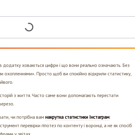
 в додатку ховаються цифри і що вони реально означають. Без
ими охопленнями». Просто щоб ви спокійно відкрили статистику,
айвого.
історій з життя. Часто саме вони допомагають перестати
верезо.
вати, чи потрібна вам
накрутка статистики Інстаграм
:
трумент перевірки гіпотез по контенту і воронці, а не як спосіб
фрами у звітах.