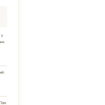
 у
них
ий:
 Там