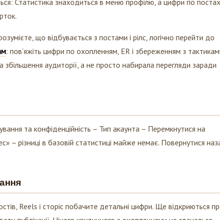
рток.
озумієте, що відбувається з постами і рілс, логічно перейти до
ам
: пов’яжіть цифри по охопленням, ER і збереженням з тактикам
а збільшення аудиторії, а не просто набирала перегляди заради
вання та конфіденційність – Тип акаунта – Перемкнутися на
ес» – різниці в базовій статистиці майже немає. Повернутися наз
кання
остів, Reels і сторіс побачите детальні цифри. Ще відкриються пр
ати публікації. Нічого критичного з охопленнями не станеться –