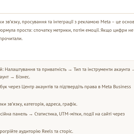
ки зв’язку, просування та інтеграції з рекламою Meta – це осно
Формула проста: спочатку метрики, потім емоції. Якщо цифри не
 прочитали.
й: Налаштування та приватність → Тип та інструменти акаунта 
унт → Бізнес.
бук через Центр акаунтів та підтвердіть права в Meta Business
ки зв’язку, категорія, адреса, графік.
есійна панель → Статистика, UTM-мітки, події на сайті через
рогрійте аудиторію Reels та сторіс.