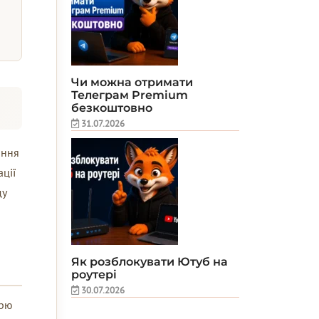
Чи можна отримати
Телеграм Premium
безкоштовно
31.07.2026
ання
ації
ду
Як розблокувати Ютуб на
роутері
30.07.2026
ірю