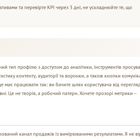
еативами та перевірте KPI через 3 дні, не ускладнюйте те, що
йний тип профілю з доступом до аналітики, інструментів просув
тистику контенту, аудиторії та воронки, а також кнопки комунік
це має працювати так: ви бачите шлях користувача від перегля
ривні. Це не теорія, а робочий патерн. Хочете прозорі метрики –
рований канал продажів із вимірюваними результатами. Я не в