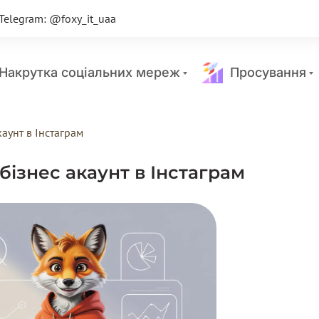
Telegram: @foxy_it_uaa
акрутка соціальних мереж
Просування
аунт в Інстаграм
бізнес акаунт в Інстаграм