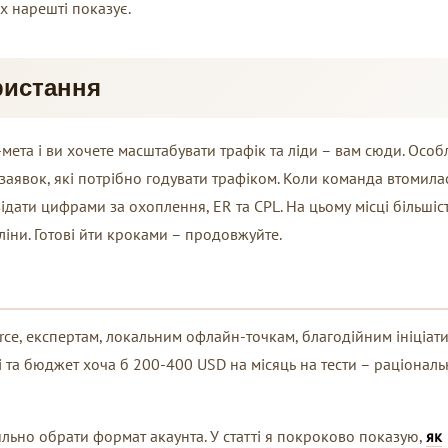
їх нарешті показує.
ристання
-мета і ви хочете масштабувати трафік та ліди – вам сюди. Осо
заявок, які потрібно годувати трафіком. Коли команда втомила
ідати цифрами за охоплення, ER та CPL. На цьому місці більшіст
ліни. Готові йти кроками – продовжуйте.
ce, експертам, локальним офлайн-точкам, благодійним ініціат
ті та бюджет хоча б 200-400 USD на місяць на тести – раціонал
ильно обрати формат акаунта. У статті я покроково показую,
як