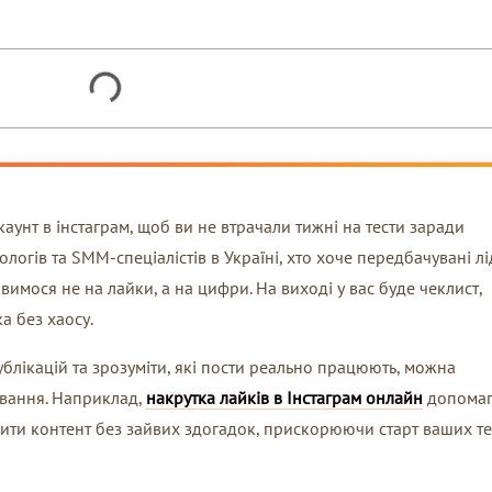
каунт в інстаграм, щоб ви не втрачали тижні на тести заради
логів та SMM-спеціалістів в Україні, хто хоче передбачувані л
ивимося не на лайки, а на цифри. На виході у вас буде чеклист,
а без хаосу.
лікацій та зрозуміти, які пости реально працюють, можна
ування. Наприклад,
накрутка лайків в Інстаграм онлайн
допомаг
інити контент без зайвих здогадок, прискорюючи старт ваших те