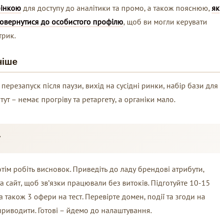
рінкою
для доступу до аналітики та промо, а також пояснюю,
як
 повернутися до особистого профілю
, щоб ви могли керувати
трик.
ніше
 перезапуск після паузи, вихід на сусідні ринки, набір бази для
тут – немає прогріву та ретаргету, а органіки мало.
у
отім робіть висновок. Приведіть до ладу брендові атрибути,
та сайт, щоб зв’язки працювали без витоків. Підготуйте 10-15
 а також 3 офери на тест. Перевірте домен, події та згоди на
риводити. Готові – йдемо до налаштування.