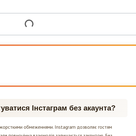
уватися Інстаграм без акаунта?
з жорсткими обмеженнями. Instagram дозволяє гостям
 але повноцінна взаємодія залишається закритою. Без