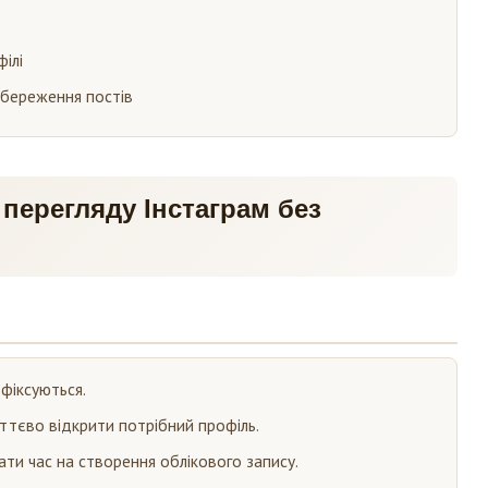
філі
збереження постів
 перегляду Інстаграм без
 фіксуються.
тєво відкрити потрібний профіль.
ти час на створення облікового запису.