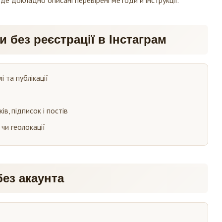
 без реєстрації в Інстаграм
і та публікації
ів, підписок і постів
чи геолокації
ез акаунта