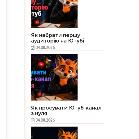
Як набрати першу
аудиторію на Ютубі
04.08.2026
Як просувати Ютуб-канал
з нуля
04.08.2026