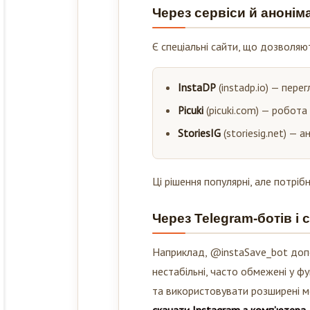
Через сервіси й анонім
Є спеціальні сайти, що дозволяю
InstaDP
(instadp.io) — пере
Picuki
(picuki.com) — робота
StoriesIG
(storiesig.net) — а
Ці рішення популярні, але потріб
Через Telegram-ботів і 
Наприклад, @instaSave_bot допо
нестабільні, часто обмежені у ф
та використовувати розширені м
скачати Instagram з комп’ютера