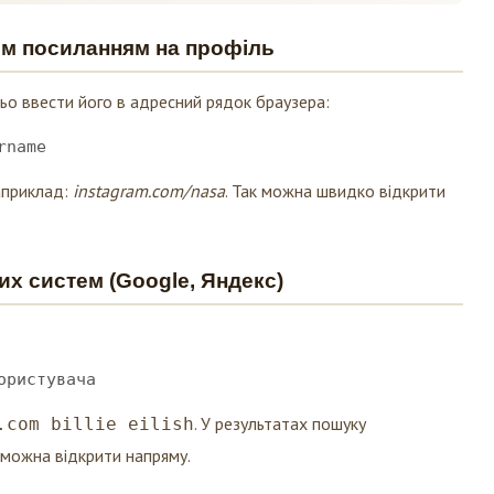
им посиланням на профіль
ьо ввести його в адресний рядок браузера:
rname
Наприклад:
instagram.com/nasa
. Так можна швидко відкрити
х систем (Google, Яндекс)
ористувача
. У результатах пошуку
.com billie eilish
у можна відкрити напряму.