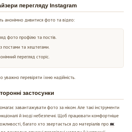
айзери перегляду Instagram
ть анонімно дивитися фото та відео:
гляд фото профілю та постів.
 з постами та хештегами.
нонімний перегляд сторіс.
но уважно перевіряти їхню надійність.
сторонні застосунки
магає завантажувати фото за ніком. Але такі інструменти
ункціоналі й іноді небезпечні. Щоб працювати комфортніше
ожливості, багато хто звертається до матеріалів про
як
, де докладно описані перевірені методи й інструкції.