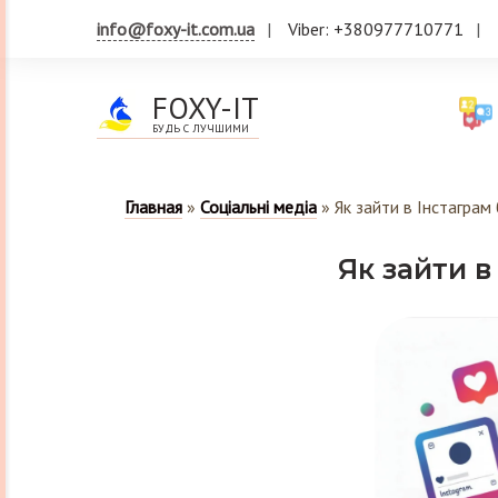
info@foxy-it.com.ua
Viber: +380977710771
FOXY-IT
БУДЬ С ЛУЧШИМИ
Главная
»
Соціальні медіа
»
Як зайти в Інстаграм 
Як зайти в