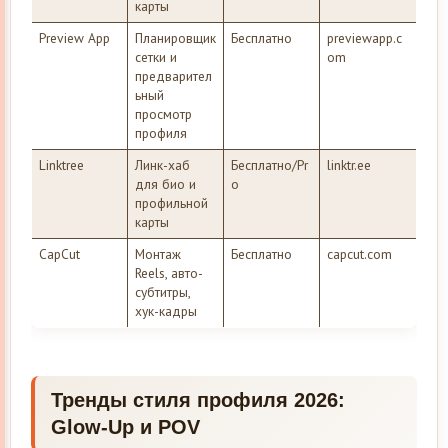
карты
Preview App
Планировщик
Бесплатно
previewapp.c
сетки и
om
предварител
ьный
просмотр
профиля
Linktree
Линк-хаб
Бесплатно/Pr
linktr.ee
для био и
o
профильной
карты
CapCut
Монтаж
Бесплатно
capcut.com
Reels, авто-
субтитры,
хук-кадры
Тренды стиля профиля 2026:
Glow-Up и POV