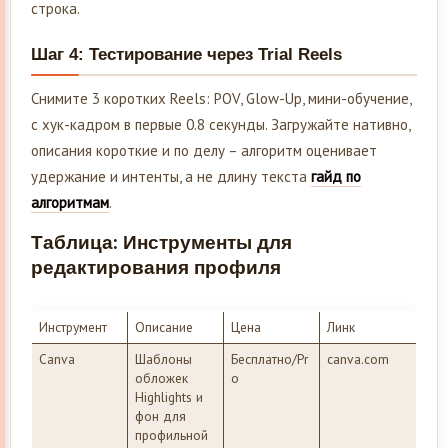
строка.
Шаг 4: Тестирование через Trial Reels
Снимите 3 коротких Reels: POV, Glow-Up, мини-обучение,
с хук-кадром в первые 0.8 секунды. Загружайте нативно,
описания короткие и по делу – алгоритм оценивает
удержание и интенты, а не длину текста
гайд по
алгоритмам
.
Таблица: Инструменты для
редактирования профиля
Инструмент
Описание
Цена
Линк
Canva
Шаблоны
Бесплатно/Pr
canva.com
обложек
o
Highlights и
фон для
профильной