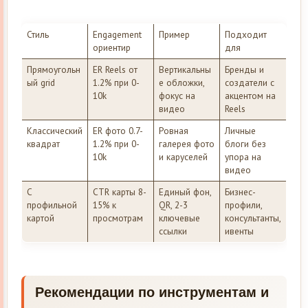
Стиль
Engagement
Пример
Подходит
ориентир
для
Прямоугольн
ER Reels от
Вертикальны
Бренды и
ый grid
1.2% при 0-
е обложки,
создатели с
10k
фокус на
акцентом на
видео
Reels
Классический
ER фото 0.7-
Ровная
Личные
квадрат
1.2% при 0-
галерея фото
блоги без
10k
и каруселей
упора на
видео
С
CTR карты 8-
Единый фон,
Бизнес-
профильной
15% к
QR, 2-3
профили,
картой
просмотрам
ключевые
консультанты,
ссылки
ивенты
Рекомендации по инструментам и