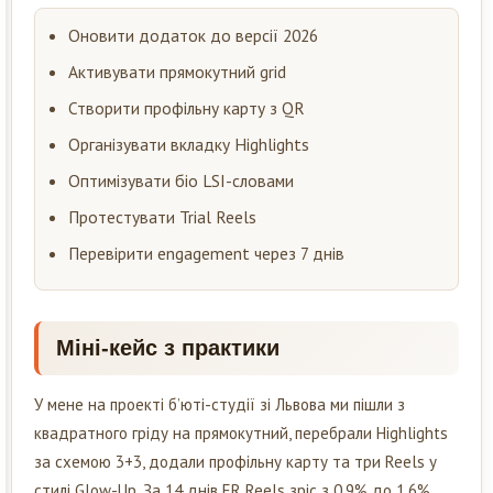
Оновити додаток до версії 2026
Активувати прямокутний grid
Створити профільну карту з QR
Організувати вкладку Highlights
Оптимізувати біо LSI-словами
Протестувати Trial Reels
Перевірити engagement через 7 днів
Міні-кейс з практики
У мене на проекті б’юті-студії зі Львова ми пішли з
квадратного гріду на прямокутний, перебрали Highlights
за схемою 3+3, додали профільну карту та три Reels у
стилі Glow-Up. За 14 днів ER Reels зріс з 0.9% до 1.6%,