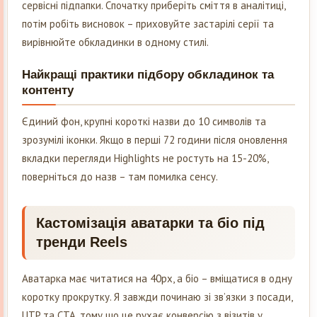
сервісні підпапки. Спочатку приберіть сміття в аналітиці,
потім робіть висновок – приховуйте застарілі серії та
вирівнюйте обкладинки в одному стилі.
Найкращі практики підбору обкладинок та
контенту
Єдиний фон, крупні короткі назви до 10 символів та
зрозумілі іконки. Якщо в перші 72 години після оновлення
вкладки перегляди Highlights не ростуть на 15-20%,
поверніться до назв – там помилка сенсу.
Кастомізація аватарки та біо під
тренди Reels
Аватарка має читатися на 40px, а біо – вміщатися в одну
коротку прокрутку. Я завжди починаю зі зв’язки з посади,
UTP та CTA, тому що це рухає конверсію з візитів у