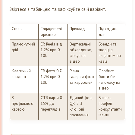
Звіртеся з таблицею та зафіксуйте свій варіант.
Стиль
Engagement
Приклад
Підходить
орієнтир
для
Прямокутний
ER Reels від
Вертикальні
Бренди та
grid
1.2% при 0-
обкладинки,
творці з
10k
фокус на
акцентом на
відео
Reels
Класичний
ER фото 0.7-
Рівна
Особисті
квадрат
1.2% при 0-
галерея фото
блоги без
10k
та каруселей
наголосу на
відео
З
CTR карти 8-
Єдиний фон,
Бізнес-
профільною
15% до
QR, 2-3
профілі,
картою
переглядів
ключові
консультанти,
посилання
івенти