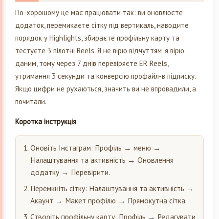
По-хорошому це має працювати так: ви оновлюєте
додаток, перемикаєте сітку під вертикаль, наводите
порядок у Highlights, збираєте профільну карту та
тестуєте 3 пілотні Reels. Я не вірю відчуттям, я вірю
даним, тому через 7 днів перевіряєте ER Reels,
утримання 3 секунди та конверсію профайл-в підписку.
Якщо цифри не рухаються, значить ви не впровадили, а
почитали.
Коротка інструкція
Оновіть Інстаграм: Профіль → меню →
Налаштування та активність → Оновлення
додатку → Перевірити.
Перемкніть сітку: Налаштування та активність →
Акаунт → Макет профілю → Прямокутна сітка.
Створіть профільну карту: Профіль → Редагувати