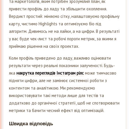
та маркетологів, яким потрібен зрозумілий план, як
привести профіль до ладу та збільшити охоплення.
Вердикт простий: міняємо сітку, налаштовуємо профільну
карту, чистимо Highlights та оптимізуємо біо під
алгоритм. Дивимось не на лайки, а на цифри. В результаті
у вас буде чек-лист та робочі пороги метрик, за якими я
приймаю рішення на своїх проектах.
Коли профіль приведено до ладу, важливо оцінювати
результати через реальні показники залученості. Будь-
яка
накрутка переглядів Інстаграм рілс
може тимчасово
підняти цифри, але не замінює системної роботи з
контентом та аналітикою. Ми рекомендуємо
використовувати такі методи лише для тестів та
додатково до органічної стратегії, щоб не спотворювати
метрики та бачити чесний ефект від оптимізацій.
Швидка відповідь