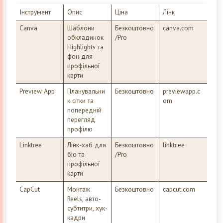
Інструмент
Опис
Ціна
Лінк
Canva
Шаблони
Безкоштовно
canva.com
обкладинок
/Pro
Highlights та
фон для
профільної
карти
Preview App
Планувальни
Безкоштовно
previewapp.c
к сітки та
om
попередній
перегляд
профілю
Linktree
Лінк-хаб для
Безкоштовно
linktr.ee
біо та
/Pro
профільної
карти
CapCut
Монтаж
Безкоштовно
capcut.com
Reels, авто-
субтитри, хук-
кадри