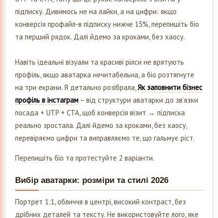
підписку. Дивимось не на лайки, а на цифри: якщо
конверсія профайл-в підписку нижче 15%, перепишіть біо
та перший рядок. Далі йдемо за кроками, без хаосу.
Навіть ідеальні візуали та красиві рілси не врятують
профіль, якщо аватарка нечитабельна, а біо розтягнуте
на три екрани. Я детально розібрала,
Як заповнити бізнес
профіль в інстаграм
– від структури аватарки до зв’язки
посада + UTP + CTA, щоб конверсія візит → підписка
реально зростала. Далі йдемо за кроками, без хаосу,
перевіряємо цифри та виправляємо те, що гальмує ріст.
Перепишіть біо та протестуйте 2 варіанти.
Вибір аватарки: розміри та стилі 2026
Портрет 1:1, обличчя в центрі, високий контраст, без
дрібних деталей та тексту. Не використовуйте лого, яке