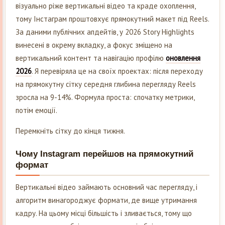
візуально ріже вертикальні відео та краде охоплення,
тому Інстаграм проштовхує прямокутний макет під Reels.
За даними публічних апдейтів, у 2026 Story Highlights
винесені в окрему вкладку, а фокус зміщено на
вертикальний контент та навігацію профілю
оновлення
2026
. Я перевіряла це на своїх проектах: після переходу
на прямокутну сітку середня глибина перегляду Reels
зросла на 9-14%. Формула проста: спочатку метрики,
потім емоції.
Перемкніть сітку до кінця тижня.
Чому Instagram перейшов на прямокутний
формат
Вертикальні відео займають основний час перегляду, і
алгоритм винагороджує формати, де вище утримання
кадру. На цьому місці більшість і зливається, тому що