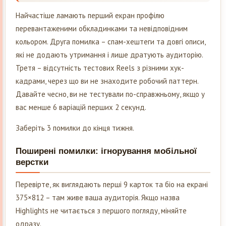
Найчастіше ламають перший екран профілю
перевантаженими обкладинками та невідповідним
кольором. Друга помилка – спам-хештеги та довгі описи,
які не додають утримання і лише дратують аудиторію.
Третя – відсутність тестових Reels з різними хук-
кадрами, через що ви не знаходите робочий паттерн.
Давайте чесно, ви не тестували по-справжньому, якщо у
вас менше 6 варіацій перших 2 секунд.
Заберіть 3 помилки до кінця тижня.
Поширені помилки: ігнорування мобільної
верстки
Перевірте, як виглядають перші 9 карток та біо на екрані
375×812 – там живе ваша аудиторія. Якщо назва
Highlights не читається з першого погляду, міняйте
одразу.