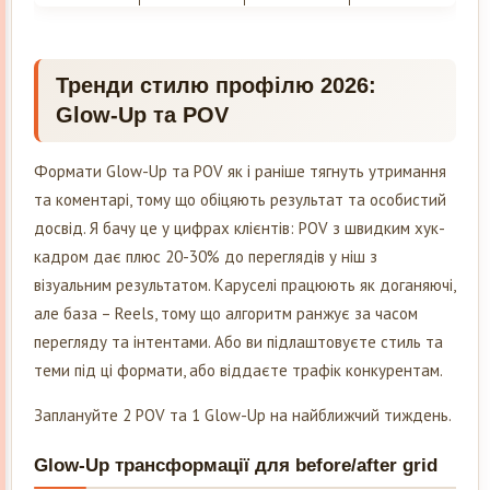
Тренди стилю профілю 2026:
Glow-Up та POV
Формати Glow-Up та POV як і раніше тягнуть утримання
та коментарі, тому що обіцяють результат та особистий
досвід. Я бачу це у цифрах клієнтів: POV з швидким хук-
кадром дає плюс 20-30% до переглядів у ніш з
візуальним результатом. Каруселі працюють як доганяючі,
але база – Reels, тому що алгоритм ранжує за часом
перегляду та інтентами. Або ви підлаштовуєте стиль та
теми під ці формати, або віддаєте трафік конкурентам.
Заплануйте 2 POV та 1 Glow-Up на найближчий тиждень.
Glow-Up трансформації для before/after grid