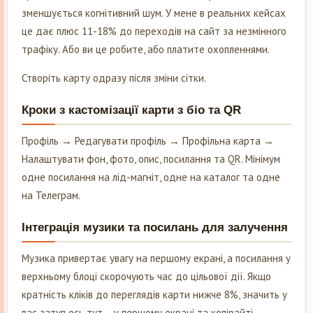
зменшується когнітивний шум. У мене в реальних кейсах
це дає плюс 11-18% до переходів на сайт за незмінного
трафіку. Або ви це робите, або платите охопленнями.
Створіть карту одразу після зміни сітки.
Кроки з кастомізації карти з біо та QR
Профіль → Редагувати профіль → Профільна карта →
Налаштувати фон, фото, опис, посилання та QR. Мінімум
одне посилання на лід-магніт, одне на каталог та одне
на Телеграм.
Інтеграція музики та посилань для залучення
Музика привертає увагу на першому екрані, а посилання у
верхньому блоці скорочують час до цільової дії. Якщо
кратність кліків до переглядів карти нижче 8%, значить у
вас затуп ось тут – у першому екрані та копірайті.