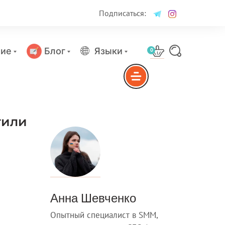
Подписаться:
ие
Блог
Языки
0
тили
Анна Шевченко
Опытный специалист в SMM,