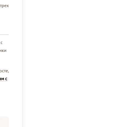
 трех
 с
лики
сте,
ам с
и