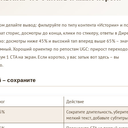
ом делайте вывод: фильтруйте по типу контента «Истории» и п
т сторис, досмотры до конца, клики по стикеру, ответы в Дире
но: досмотры ниже 45% и высокий тап вперед выше 65% – знач
умный. Хороший ориентир по репостам UGC: прирост переходо
 1 CTA на экран. Если коротко, у вас затык вот здесь – вы
ю.
 – сохраните
рог
Действие
45%
Сократите длительность, уберит
мелкий текст, добавьте субтитры