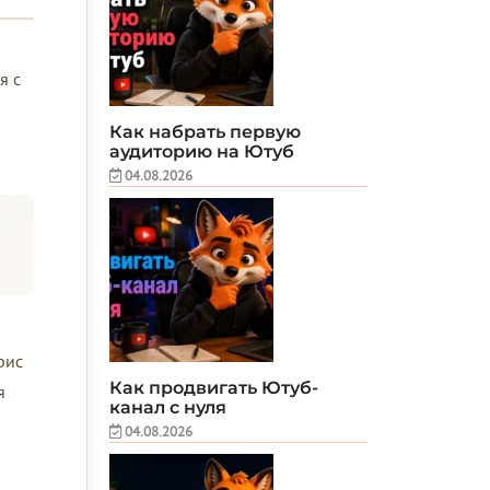
я с
Как набрать первую
аудиторию на Ютуб
04.08.2026
рис
Как продвигать Ютуб-
я
канал с нуля
04.08.2026