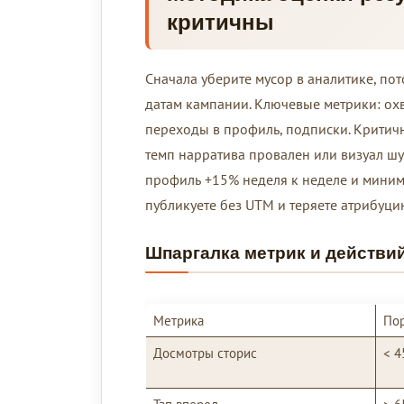
критичны
Сначала уберите мусор в аналитике, пот
датам кампании. Ключевые метрики: охва
переходы в профиль, подписки. Критич
темп нарратива провален или визуал ш
профиль +15% неделя к неделе и минимум
публикуете без UTM и теряете атрибуци
Шпаргалка метрик и действий
Метрика
По
Досмотры сторис
< 