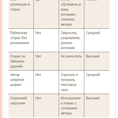
упомянули в
«Добавить в
сторис
вашу
историю»,
отметить
автора
Публичная
Нет
Запросить
Средний
сторис без
разрешение,
упоминания
указать
источник
Сторис из
Нет
Не репостить
Высокий
«Близких
друзей»
Автор
Нет
Спросить и
Средний
запретил
получить
шэринг
текстовое
«да»
Сторонний
Нет
Использоват
Высокий
загрузчик
ь только с
согласием
автора