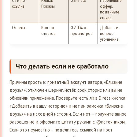
CTR по
Клики/
0.8-2.5%
Перепишите
ссылке
Показы
оффер,
подвиньте
стикер
Ответы
Кол-во
0.2-1% от
Добавьте
ответов
просмотров
вопрос-
уточнение
Что делать если не сработало
Причины простые: приватный аккаунт автора, «Близкие
друзья», отключён шэринг, истёк срок сторис или вы не
обновили приложение. Проверьте, есть ли в Direct кнопка
«Добавить в вашу историю» и нет ли замочка «Близкие
друзья» на исходной истории. Если нет – получите явное
разрешение и оформите цитату руками с @источником.
Если это неуместно – поделитесь ссылкой на пост