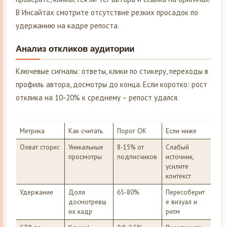
В Инсайтах смотрите отсутствие резких просадок по
удержанию на кадре репоста.
Анализ откликов аудитории
Ключевые сигналы: ответы, клики по стикеру, переходы в
профиль автора, досмотры до конца. Если коротко: рост
отклика на 10-20% к среднему – репост удался.
Метрика
Как считать
Порог ОК
Если ниже
Охват сторис
Уникальные
8-15% от
Слабый
просмотры
подписчиков
источник,
усилите
контекст
Удержание
Доля
65-80%
Пересоберит
досмотревш
е визуал и
их кадр
ритм