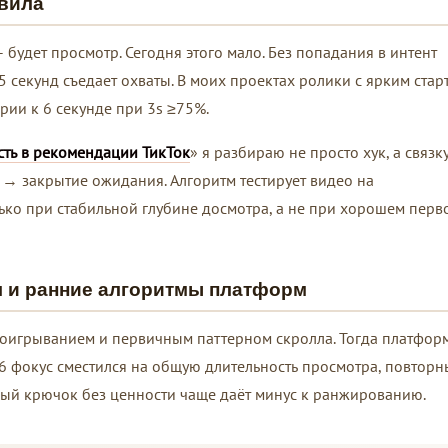
вила
– будет просмотр. Сегодня этого мало. Без попадания в интент
 секунд съедает охваты. В моих проектах ролики с ярким стар
рии к 6 секунде при 3s ≥75%.
сть в рекомендации ТикТок
» я разбираю не просто хук, а связку
→ закрытие ожидания. Алгоритм тестирует видео на
ько при стабильной глубине досмотра, а не при хорошем перв
я и ранние алгоритмы платформ
роигрыванием и первичным паттерном скролла. Тогда платфор
6 фокус сместился на общую длительность просмотра, повторн
ный крючок без ценности чаще даёт минус к ранжированию.