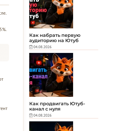
ле.
5%.
Как набрать первую
аудиторию на Ютуб
04.08.2026
рт
Как продвигать Ютуб-
тент
канал с нуля
04.08.2026