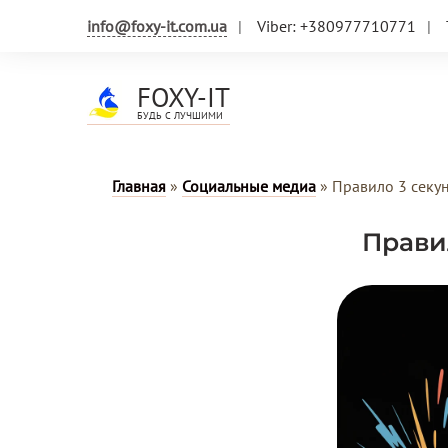
info@foxy-it.com.ua
Viber: +380977710771
FOXY-IT
БУДЬ С ЛУЧШИМИ
Главная
»
Социальные медиа
»
Правило 3 секун
Прави