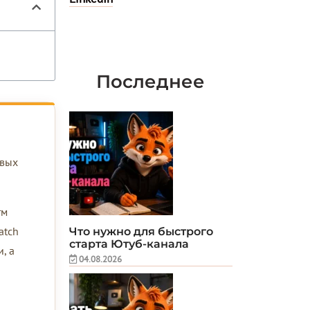
Последнее
рвых
тм
atch
Что нужно для быстрого
старта Ютуб-канала
, а
04.08.2026