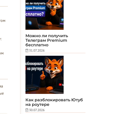
том
Можно ли получить
:
Телеграм Premium
бесплатно
31.07.2026
ом
ма
ые
Как разблокировать Ютуб
на роутере
30.07.2026