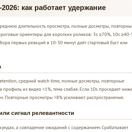
-2026: как работает удержание
среднюю длительность просмотра, полные досмотры, повторны
роговые ориентиры для коротких роликов: 3s ≥70%, 10s ≥40-
ора первых реакций в 10-30 минут даёт стартовый буст или
а
retention, средний watch time, полные досмотры, повторные
а профиль из видео <1%, тема слабая. Если 10s проседает ниж
н. Повторные просмотры >8% усиливают распространение.
или сигнал релевантности
екундах, а совпадение ожиданий с содержанием. Срабатывает