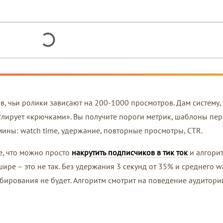
ов, чьи ролики зависают на 200-1000 просмотров. Дам систему,
глирует «крючками». Вы получите пороги метрик, шаблоны пе
рмины: watch time, удержание, повторные просмотры, CTR.
е, что можно просто
накрутить подписчиков в тик ток
и алгори
ире – это не так. Без удержания 3 секунд от 35% и среднего w
ирования не будет. Алгоритм смотрит на поведение аудитории