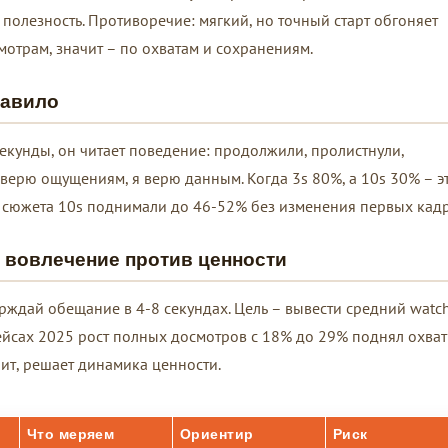
 полезность. Противоречие: мягкий, но точный старт обгоняет
мотрам, значит – по охватам и сохранениям.
равило
секунды, он читает поведение: продолжили, пролистнули,
 верю ощущениям, я верю данным. Когда 3s 80%, а 10s 30% – э
 сюжета 10s поднимали до 46-52% без изменения первых кадр
 вовлечение против ценности
ерждай обещание в 4-8 секундах. Цель – вывести средний watc
ейсах 2025 рост полных досмотров с 18% до 29% поднял охват
чит, решает динамика ценности.
Что меряем
Ориентир
Риск