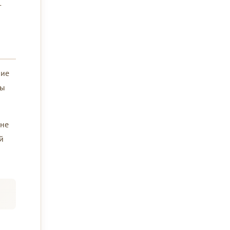
т
ние
ды
 не
й