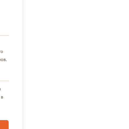
то
ов.
h
 в