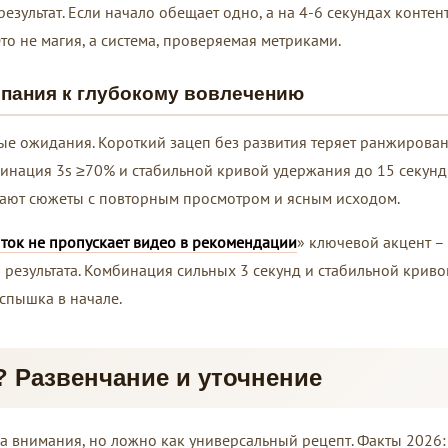
зультат. Если начало обещает одно, а на 4-6 секундах контен
Это не магия, а система, проверяемая метриками.
ипания к глубокому вовлечению
ые ожидания. Короткий зацеп без развития теряет ранжирова
бинация 3s ≥70% и стабильной кривой удержания до 15 секун
вают сюжеты с повторным просмотром и ясным исходом.
 ток не пропускает видео в рекомендации
» ключевой акцент –
 результата. Комбинация сильных 3 секунд и стабильной криво
спышка в начале.
 Развенчание и уточнение
а внимания, но ложно как универсальный рецепт. Факты 2026: