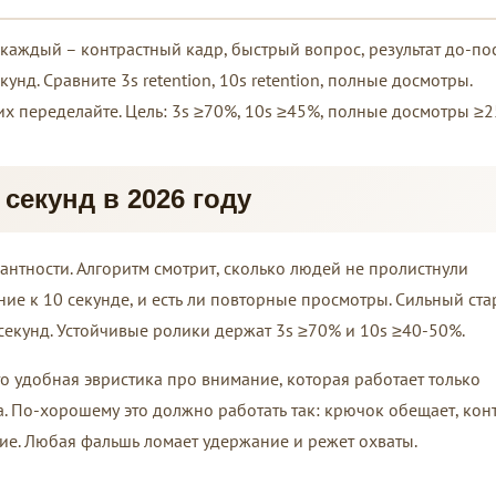
 каждый – контрастный кадр, быстрый вопрос, результат до-пос
кунд. Сравните 3s retention, 10s retention, полные досмотры.
х переделайте. Цель: 3s ≥70%, 10s ≥45%, полные досмотры ≥2
 секунд в 2026 году
вантности. Алгоритм смотрит, сколько людей не пролистнули
ие к 10 секунде, и есть ли повторные просмотры. Сильный ста
 секунд. Устойчивые ролики держат 3s ≥70% и 10s ≥40-50%.
то удобная эвристика про внимание, которая работает только
. По-хорошему это должно работать так: крючок обещает, кон
ие. Любая фальшь ломает удержание и режет охваты.