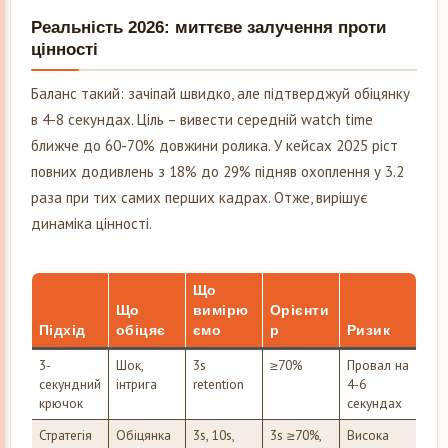
Реальність 2026: миттєве залучення проти
цінності
Баланс такий: зачіпай швидко, але підтверджуй обіцянку
в 4-8 секундах. Ціль – вивести середній watch time
ближче до 60-70% довжини ролика. У кейсах 2025 ріст
повних додивлень з 18% до 29% підняв охоплення у 3.2
раза при тих самих перших кадрах. Отже, вирішує
динаміка цінності.
Що
Що
вимірю
Орієнти
Підхід
обіцяє
ємо
р
Ризик
3-
Шок,
3s
≥70%
Провал на
секундний
інтрига
retention
4-6
крючок
секундах
Стратегія
Обіцянка
3s, 10s,
3s ≥70%,
Висока