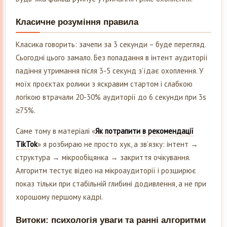
Класичне розуміння правила
Класика говорить: зачепи за 3 секунди – буде перегляд.
Сьогодні цього замало. Без попадання в інтент аудиторії
падіння утримання після 3-5 секунд з’їдає охоплення. У
моїх проєктах ролики з яскравим стартом і слабкою
логікою втрачали 20-30% аудиторії до 6 секунди при 3s
≥75%.
Саме тому в матеріалі «
Як потрапити в рекомендації
TikTok
» я розбираю не просто хук, а зв’язку: інтент →
структура → мікрообіцянка → закриття очікування.
Алгоритм тестує відео на мікроаудиторії і розширює
показ тільки при стабільній глибині додивлення, а не при
хорошому першому кадрі.
Витоки: психологія уваги та ранні алгоритми