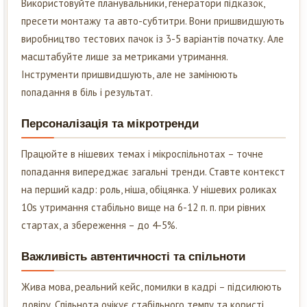
Використовуйте планувальники, генератори підказок,
пресети монтажу та авто-субтитри. Вони пришвидшують
виробництво тестових пачок із 3-5 варіантів початку. Але
масштабуйте лише за метриками утримання.
Інструменти пришвидшують, але не замінюють
попадання в біль і результат.
Персоналізація та мікротренди
Працюйте в нішевих темах і мікроспільнотах – точне
попадання випереджає загальні тренди. Ставте контекст
на перший кадр: роль, ніша, обіцянка. У нішевих роликах
10s утримання стабільно вище на 6-12 п. п. при рівних
стартах, а збереження – до 4-5%.
Важливість автентичності та спільноти
Жива мова, реальний кейс, помилки в кадрі – підсилюють
довіру. Спільнота очікує стабільного темпу та користі.