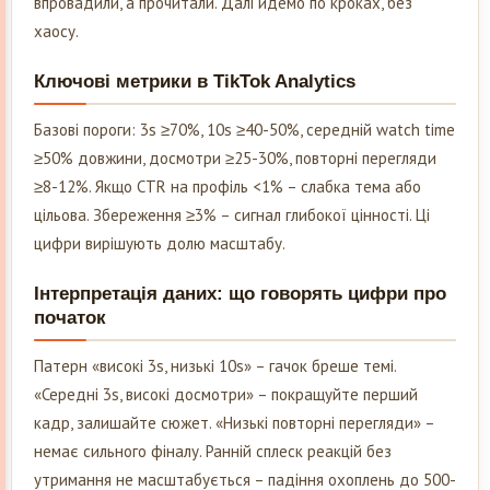
впровадили, а прочитали. Далі йдемо по кроках, без
хаосу.
Ключові метрики в TikTok Analytics
Базові пороги: 3s ≥70%, 10s ≥40-50%, середній watch time
≥50% довжини, досмотри ≥25-30%, повторні перегляди
≥8-12%. Якщо CTR на профіль <1% – слабка тема або
цільова. Збереження ≥3% – сигнал глибокої цінності. Ці
цифри вирішують долю масштабу.
Інтерпретація даних: що говорять цифри про
початок
Патерн «високі 3s, низькі 10s» – гачок бреше темі.
«Середні 3s, високі досмотри» – покращуйте перший
кадр, залишайте сюжет. «Низькі повторні перегляди» –
немає сильного фіналу. Ранній сплеск реакцій без
утримання не масштабується – падіння охоплень до 500-