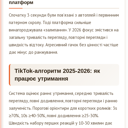
платформ
Спочатку 3 секунди були пов’язані з автоплей і первинним
патерном скролу. Тоді платформа сильніше
винагороджувала «залипання». У 2026 фокус змістився на
загальну тривалість перегляду, повторні перегляди і
швидкість відтоку. Агресивний гачок без цінності частіше
дає мінус до ранжування.
TikTok-алгоритм 2025-2026: як
працює утримання
Система оцінює раннє утримання, середню тривалість
перегляду, повні додивлення, повторні перегляди і ранню
залученість. Порогові орієнтири для коротких роликів: 3s
≥70%, 10s ≥40-50%, повні додивлення ≥25-30%.
Швидкість набору перших реакцій у 10-30 хвилин дає