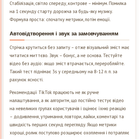
Стабілізація, світло спереду, контрове – мінімум. Помилка
на 1 секунду старту дорожча за будь-яку музику.
Формула проста: спочатку метрики, потім емоції.
Автовідтворення і звук за замовчуванням
Стрічка крутиться без запиту – отже візуальний зміст має
читатися миттєво. Звук – бонус, а не основа. Тестуйте
відео без аудіо: якщо зміст втрачається, переробляйте.
Такий тест піднімає 3s у середньому на 8-12 п. п. за
рахунок ясності.
Рекомендації TikTok працюють не як ручне
налаштування, а як алгоритм, що постійно тестує відео
на невеликих групах користувачів і оцінює їхню реакцію
– додивлення, утримання, повтори, лайки, коментарі та
швидкість перших секунд перегляду. Якщо метрики
хороші, ролик поступово розширює охоплення і потрапляє