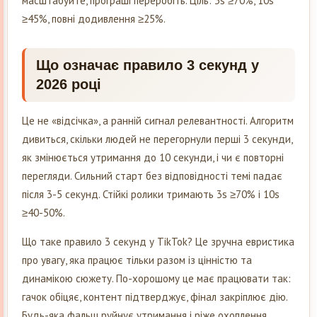
масштабуйте, програші переробіть. Ціль: 3s ≥70%, 10s
≥45%, повні додивлення ≥25%.
Що означає правило 3 секунд у
2026 році
Це не «відсічка», а ранній сигнал релевантності. Алгоритм
дивиться, скільки людей не перегорнули перші 3 секунди,
як змінюється утримання до 10 секунди, і чи є повторні
перегляди. Сильний старт без відповідності темі падає
після 3-5 секунд. Стійкі ролики тримають 3s ≥70% і 10s
≥40-50%.
Що таке правило 3 секунд у TikTok? Це зручна евристика
про увагу, яка працює тільки разом із цінністю та
динамікою сюжету. По-хорошому це має працювати так:
гачок обіцяє, контент підтверджує, фінал закріплює дію.
Будь-яка фальш руйнує утримання і ріже охоплення.