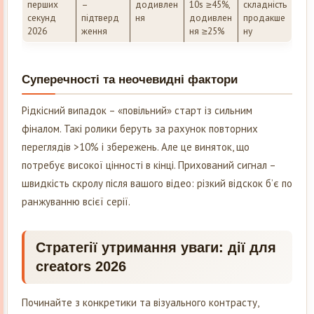
перших
–
додивлен
10s ≥45%,
складність
секунд
підтверд
ня
додивлен
продакше
2026
ження
ня ≥25%
ну
Суперечності та неочевидні фактори
Рідкісний випадок – «повільний» старт із сильним
фіналом. Такі ролики беруть за рахунок повторних
переглядів >10% і збережень. Але це виняток, що
потребує високої цінності в кінці. Прихований сигнал –
швидкість скролу після вашого відео: різкий відскок б’є по
ранжуванню всієї серії.
Стратегії утримання уваги: дії для
creators 2026
Починайте з конкретики та візуального контрасту,