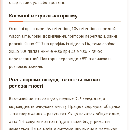
стартовий буст або тротлінг.
Ключові метрики алгоритму
Основні орієнтири: 3s retention, 10s retention, середній
watch time, повні додивлення, повторні перегляди, ранні
реакції. Якщо CTR на профіль із відео <1%, тема слабка.
Якщо 10s падає нижче 40% при 3s ≥70% – гачок
нерелевантний. Повторні перегляди >8% підсилюють
розповсюдження.
Роль перших секунд: гачок чи сигнал
релевантності
Важливий не тільки шум у перших 2-3 секундах, а
відповідність очікувань змісту. Працює формула: обіцянка
– підтвердження – результат. Якщо початок обіцяє одне,
а на 4-6 секунді контент йде в інший бік, утримання
ламається. Це не магія, а система, яку видно в метриках.