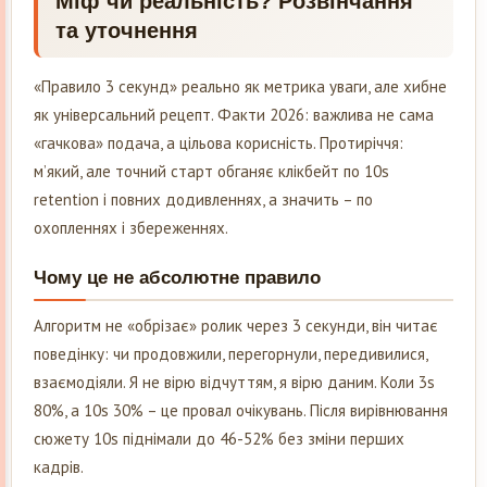
Міф чи реальність? Розвінчання
та уточнення
«Правило 3 секунд» реально як метрика уваги, але хибне
як універсальний рецепт. Факти 2026: важлива не сама
«гачкова» подача, а цільова корисність. Протиріччя:
м’який, але точний старт обганяє клікбейт по 10s
retention і повних додивленнях, а значить – по
охопленнях і збереженнях.
Чому це не абсолютне правило
Алгоритм не «обрізає» ролик через 3 секунди, він читає
поведінку: чи продовжили, перегорнули, передивилися,
взаємодіяли. Я не вірю відчуттям, я вірю даним. Коли 3s
80%, а 10s 30% – це провал очікувань. Після вирівнювання
сюжету 10s піднімали до 46-52% без зміни перших
кадрів.