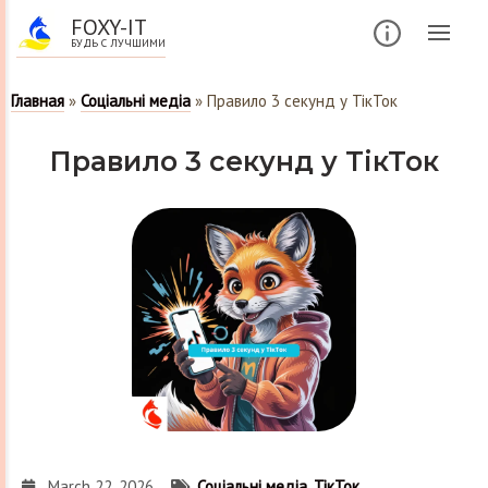
FOXY-IT
БУДЬ С ЛУЧШИМИ
Главная
»
Соціальні медіа
»
Правило 3 секунд у ТікТок
Правило 3 секунд у ТікТок
March 22, 2026
Соціальні медіа
,
ТікТок