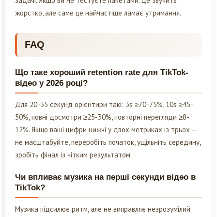
задачі. Якщо ви не тестуєте пакетами. Це звучить
жорстко, але саме це найчастіше ламає утримання.
FAQ
Що таке хороший retention rate для TikTok-
відео у 2026 році?
Для 20-35 секунд орієнтири такі: 3s ≥70-75%, 10s ≥45-
50%, повні досмотри ≥25-30%, повторні перегляди ≥8-
12%. Якщо ваші цифри нижчі у двох метриках із трьох —
не масштабуйте, переробіть початок, ущільніть середину,
зробіть фінал із чітким результатом.
Чи впливає музика на перші секунди відео в
TikTok?
Музика підсилює ритм, але не виправляє незрозумілий