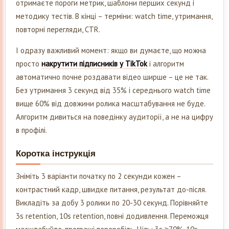
отримаєте пороги метрик, шаблони перших секунд і
методику тестів. В кінці – терміни: watch time, утримання,
повторні перегляди, CTR.
І одразу важливий момент: якщо ви думаєте, що можна
просто
накрутити підписників у TikTok
і алгоритм
автоматично почне роздавати відео ширше – це не так.
Без утримання 3 секунд від 35% і середнього watch time
вище 60% від довжини ролика масштабування не буде.
Алгоритм дивиться на поведінку аудиторії, а не на цифру
в профілі.
Коротка інструкція
Зніміть 3 варіанти початку по 2 секунди кожен –
контрастний кадр, швидке питання, результат до-після.
Викладіть за добу 3 ролики по 20-30 секунд. Порівняйте
3s retention, 10s retention, повні додивлення. Переможця