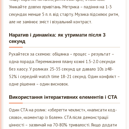
Уникайте довгих привітань. Метрика – падіння на 1-3
секундах менше 5 п. п. від старту. Музика підсилює ритм,
але не замінює зміст і візуальний контраст.
Наратив і динаміка: як утримати після 3
секунд
Рухайтеся за схемою: обіцянка – процес – результат –
одна порада. Перемикання плану кожні 1.5-2.0 секунди
без хаосу. У роликах 25-35 секунд це давало 10s ≥48-
52% і середній watch time 18-21 секунд. Один конфлікт –
одне рішення – один висновок.
Використання інтерактивних елементів і CTA
Один CTA на ролик: «зберегти чеклист», «написати код-
слово», «коментар із болем». CTA після демонстрації
цінності – зазвичай на 70-80% тривалості. Якщо додати