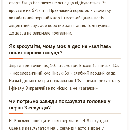
старт. Якщо без звуку не ясно, що відбувається, 3s
просяде на 6-12 п. п. Правильний порядок – спочатку
читабельний перший кадр і текст-обіцянка, потім
акцентний звук або коротке запитання. Тоді музика
додає, а не закриває прогалини.
Як зрозуміти, чому моє відео не «залітає»
після перших секунд?
Звірте три точки: 3s, 10s, досмотри. Високі 3s і низькі 10s
– нерелевантний хук. Низькі 3s – слабкий перший кадр.
Низькі досмотри при нормальних 10s – немає результату
і фіналу. Виправляйте по місцю, а не «загалом».
Чи потрібно завжди показувати головне у
перші 3 секунди?
Ні. Важливо пообіцяти і підтвердити в 4-8 секундах.
Сцена з результатом на 5 секунді часто виграє у