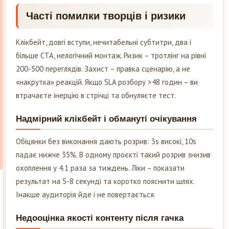
Часті помилки творців і ризики
Клікбейт, довгі вступи, нечитабельні субтитри, два і
більше CTA, нелогічний монтаж. Ризик – тротлінг на рівні
200-500 переглядів. Захист – правка сценарію, а не
«накрутка» реакцій. Якщо SLA розбору >48 годин – ви
втрачаєте інерцію в стрічці та обнуляєте тест.
Надмірний клікбейт і обмануті очікування
Обіцянки без виконання дають розрив: 3s високі, 10s
падає нижче 35%. В одному проєкті такий розрив знизив
охоплення у 4.1 раза за тиждень. Ліки – показати
результат на 5-8 секунді та коротко пояснити шлях.
Інакше аудиторія йде і не повертається.
Недооцінка якості контенту після гачка