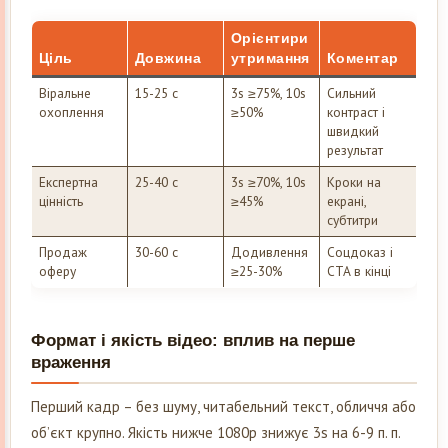
Орієнтири
Ціль
Довжина
утримання
Коментар
Віральне
15-25 с
3s ≥75%, 10s
Сильний
охоплення
≥50%
контраст і
швидкий
результат
Експертна
25-40 с
3s ≥70%, 10s
Кроки на
цінність
≥45%
екрані,
субтитри
Продаж
30-60 с
Додивлення
Соцдоказ і
оферу
≥25-30%
CTA в кінці
Формат і якість відео: вплив на перше
враження
Перший кадр – без шуму, читабельний текст, обличчя або
об’єкт крупно. Якість нижче 1080p знижує 3s на 6-9 п. п.