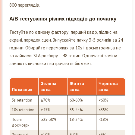
800 переглядів.
A/B тестування різних підходів до початку
Тестуйте по одному фактору: перший кадр, підпис на
екрані, порядок сцен. Випускайте пачку 3-5 роликів за 24
години. Обирайте переможця за 10s і досмотрами, а не
за лайками. SLA розбору – 48 годин. Одночасні заміни
ламають висновки і витрачають бюджет.
Зелена
Жовта
Червона
Показник
зона
зона
зона
3s retention
≥70%
60-69%
<60%
10s retention
≥45%
35-44%
<35%
Повні
≥25-30%
18-24%
<18%
досмотри
Повторні
≥10%
6-9%
<6%