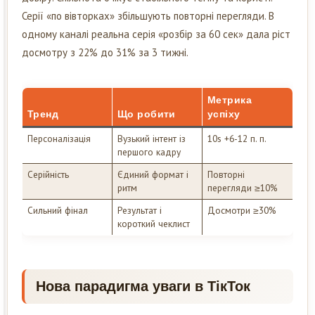
Серії «по вівторках» збільшують повторні перегляди. В
одному каналі реальна серія «розбір за 60 сек» дала ріст
досмотру з 22% до 31% за 3 тижні.
Метрика
Тренд
Що робити
успіху
Персоналізація
Вузький інтент із
10s +6-12 п. п.
першого кадру
Серійність
Єдиний формат і
Повторні
ритм
перегляди ≥10%
Сильний фінал
Результат і
Досмотри ≥30%
короткий чеклист
Нова парадигма уваги в ТікТок