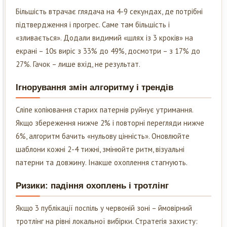
Більшість втрачає глядача на 4-9 секундах, де потрібні
підтвердження і прогрес. Саме там більшість і
«зливається». Додали видимий «шлях із 3 кроків» на
екрані – 10s виріс з 33% до 49%, досмотри – з 17% до
27%. Гачок – лише вхід, не результат.
Ігнорування змін алгоритму і трендів
Сліпе копіювання старих патернів руйнує утримання.
Якщо збереження нижче 2% і повторні перегляди нижче
6%, алгоритм бачить «нульову цінність». Оновлюйте
шаблони кожні 2-4 тижні, змінюйте ритм, візуальні
патерни та довжину. Інакше охоплення стагнують.
Ризики: падіння охоплень і тротлінг
Якщо 3 публікації поспіль у червоній зоні – ймовірний
тротлінг на рівні локальної вибірки. Стратегія захисту: