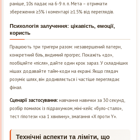
раніше, 10s падає на 6-9 п. п. Мета – отримати
збереження ≥3% і коментарі ≥1.5% від переглядів.
Психологія залучення: цікавість, емоції,
користь
Працюють три тригери разом: незавершений патерн,
конкретний біль, видимий прогрес. Покажіть «до»,
пообіцяйте «після», дайте один крок зараз. У складніших
нішах додавайте тайм-коди на екрані. Якщо глядач
розуміє шлях, він додивляється і частіше переглядає
фінал.
Сценарії застосування:
навчання навички за 30 секунд,
розбір помилок із підрахунком, міні-кейс «було-стало»,
тест гіпотези «за 1 хвилину», змагання «X проти Y».
Технічні аспекти та ліміти, що