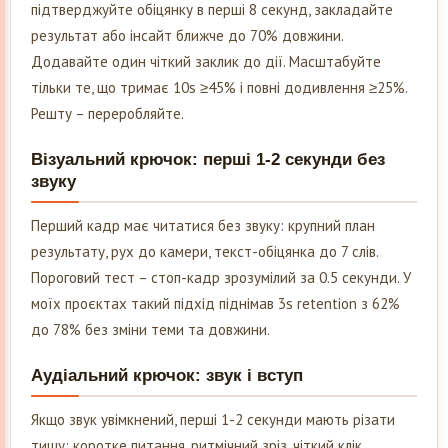
підтверджуйте обіцянку в перші 8 секунд, закладайте
результат або інсайт ближче до 70% довжини.
Додавайте один чіткий заклик до дії. Масштабуйте
тільки те, що тримає 10s ≥45% і повні додивлення ≥25%.
Решту – переробляйте.
Візуальний крючок: перші 1-2 секунди без
звуку
Перший кадр має читатися без звуку: крупний план
результату, рух до камери, текст-обіцянка до 7 слів.
Пороговий тест – стоп-кадр зрозумілий за 0.5 секунди. У
моїх проєктах такий підхід піднімав 3s retention з 62%
до 78% без зміни теми та довжини.
Аудіальний крючок: звук і вступ
Якщо звук увімкнений, перші 1-2 секунди мають різати
тишу: коротке питання, ритмічний зріз, чіткий клік.