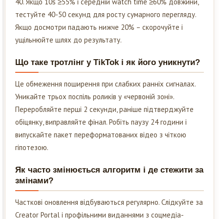
40. Якщо 10s ≥55% і середній watch time ≥60% довжини,
тестуйте 40-50 секунд для росту сумарного перегляду.
Якщо досмотри падають нижче 20% – скорочуйте і
ущільнюйте шлях до результату.
Що таке тротлінг у TikTok і як його уникнути?
Це обмеження поширення при слабких ранніх сигналах.
Уникайте трьох поспіль роликів у «червоній зоні».
Переробляйте перші 2 секунди, раніше підтверджуйте
обіцянку, виправляйте фінал. Робіть паузу 24 години і
випускайте пакет переформатованих відео з чіткою
гіпотезою.
Як часто змінюється алгоритм і де стежити за
змінами?
Часткові оновлення відбуваються регулярно. Слідкуйте за
Creator Portal і профільними виданнями з соцмедіа-