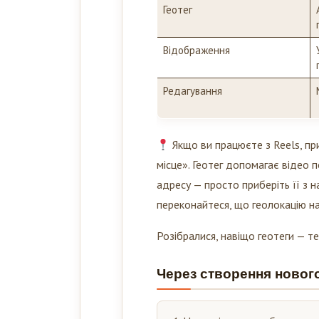
Геотег
Відображення
Редагування
Якщо ви працюєте з Reels, пр
місце». Геотег допомагає відео 
адресу — просто приберіть її з
переконайтеся, що геолокацію на
Розібралися, навіщо геотеги — те
Через створення новог