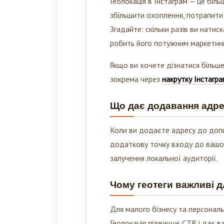
Геолокація в Інстаграм — це біль
збільшити охоплення, потрапити 
Згадайте: скільки разів ви натис
робить його потужним маркетин
Якщо ви хочете дізнатися більше
зокрема через
накрутку Інстагра
Що дає додавання адре
Коли ви додаєте адресу до допи
додаткову точку входу до вашо
залучення локальної аудиторії.
Чому геотеги важливі д
Для малого бізнесу та персональ
Геолокація підвищує CTR і дає 