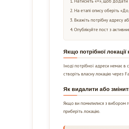
Натисніть «+», щоб додати
На етапі опису оберіть «До
Вкажіть потрібну адресу або
Опублікуйте пост з активни
Якщо потрібної локації
Іноді потрібної адреси немає в 
створіть власну локацію через F
Як видалити або змінити
Якщо ви помилилися з вибором ге
приберіть локацію.