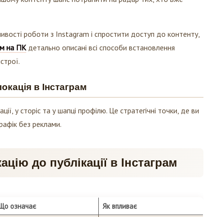
вості роботи з Instagram і спростити доступ до контенту,
ам на ПК
детально описані всі способи встановлення
строї.
окація в Інстаграм
ції, у сторіс та у шапці профілю. Це стратегічні точки, де ви
афік без реклами.
ацію до публікації в Інстаграм
Що означає
Як впливає