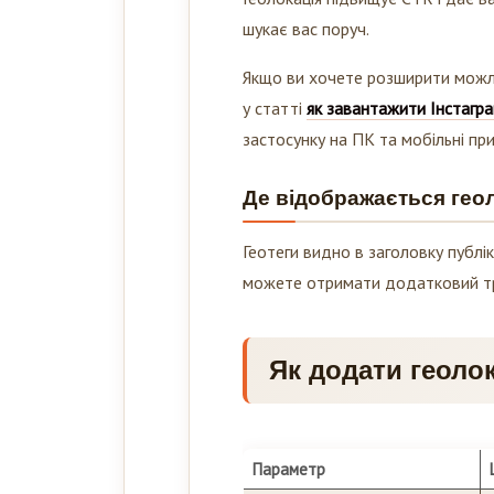
шукає вас поруч.
Якщо ви хочете розширити можли
у статті
як завантажити Інстагр
застосунку на ПК та мобільні при
Де відображається геол
Геотеги видно в заголовку публіка
можете отримати додатковий тр
Як додати геолок
Параметр