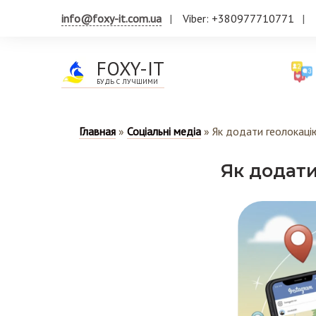
info@foxy-it.com.ua
Viber: +380977710771
FOXY-IT
БУДЬ С ЛУЧШИМИ
Главная
»
Соціальні медіа
»
Як додати геолокацію
Як додати