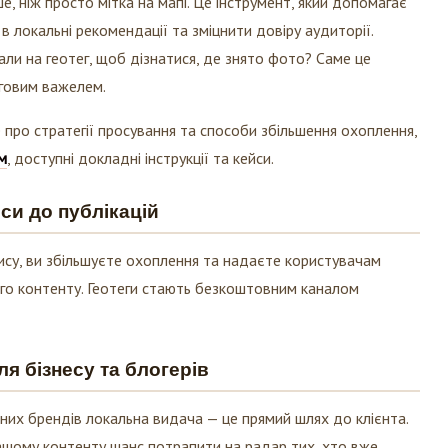
ше, ніж просто мітка на мапі. Це інструмент, який допомагає
в локальні рекомендації та зміцнити довіру аудиторії.
кали на геотег, щоб дізнатися, де знято фото? Саме це
говим важелем.
 про стратегії просування та способи збільшення охоплення,
м
, доступні докладні інструкції та кейси.
си до публікацій
су, ви збільшуєте охоплення та надаєте користувачам
го контенту. Геотеги стають безкоштовним каналом
ля бізнесу та блогерів
них брендів локальна видача — це прямий шлях до клієнта.
вашому контенту шанс потрапити на радар тих, хто вже