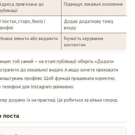
Адреса, прив’язана до
Підвищує локальні охоплення
публікації
У постах, сторіс, Reels і
Додає додаткову точку
профілі
входу
Можна змінити або видалити
Гнучкість керування
контентом
инцип той самий — на етапі публікації оберіть «Додати
потрапити до локальної видачі. А якщо хочете приховати
 налаштувань профілю. Щоб функція працювала коректно,
 телефоні для Instagram увімкнено.
пер додамо їх на практиці. Це робиться за кілька секунд.
о поста