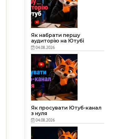
Як набрати першу
аудиторію на Ютубі
04.08.2026
Як просувати Ютуб-канал
з нуля
04.08.2026