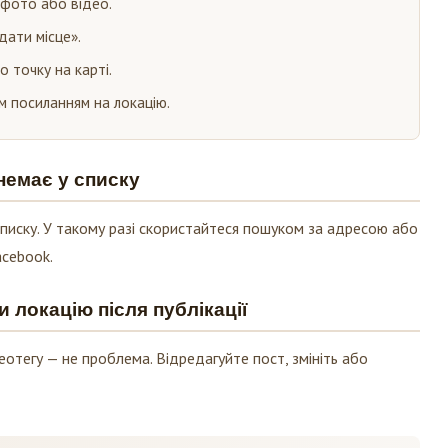
 фото або відео.
дати місце».
 точку на карті.
м посиланням на локацію.
 немає у списку
списку. У такому разі скористайтеся пошуком за адресою або
acebook.
 локацію після публікації
отегу — не проблема. Відредагуйте пост, змініть або