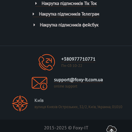
Накрутка підписників Тік Ток
Накрутка підписників Телеграм
Накрутка підписників фейсбук
+380977710771
Пн-Сб 10-22
support@foxy-it.com.ua
online support
Київ
вулиця Князів Острозьких, 32/2, Київ, Украина, 01010
2015-2025 © Foxy-IT