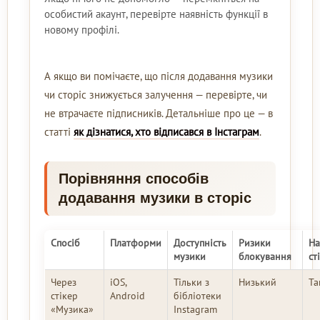
особистий акаунт, перевірте наявність функції в
новому профілі.
А якщо ви помічаєте, що після додавання музики
чи сторіс знижується залучення — перевірте, чи
не втрачаєте підписників. Детальніше про це — в
статті
як дізнатися, хто відписався в Інстаграм
.
Порівняння способів
додавання музики в сторіс
Спосіб
Платформи
Доступність
Ризики
На
музики
блокування
ст
Через
iOS,
Тільки з
Низький
Та
стікер
Android
бібліотеки
«Музика»
Instagram