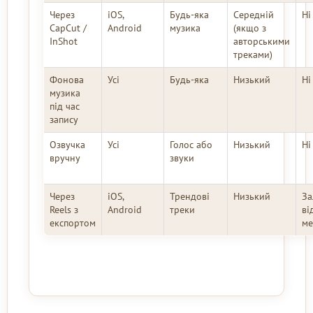
Через
iOS,
Будь-яка
Середній
Ні
CapCut /
Android
музика
(якщо з
InShot
авторськими
треками)
Фонова
Усі
Будь-яка
Низький
Ні
музика
під час
запису
Озвучка
Усі
Голос або
Низький
Ні
вручну
звуки
Через
iOS,
Трендові
Низький
За
Reels з
Android
треки
ві
експортом
ме