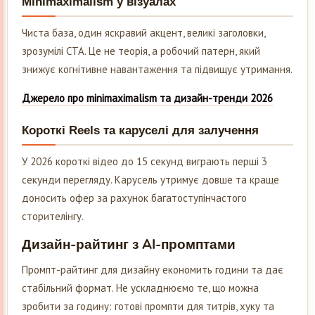
Minimaximalism у візуалах
Чиста база, один яскравий акцент, великі заголовки,
зрозумілі CTA. Це не теорія, а робочий патерн, який
знижує когнітивне навантаження та підвищує утримання.
Джерело про minimaximalism та дизайн-тренди 2026
Короткі Reels та каруселі для залучення
У 2026 короткі відео до 15 секунд виграють перші 3
секунди перегляду. Карусель утримує довше та краще
доносить офер за рахунок багатоступінчастого
сторителінгу.
Дизайн-райтинг з AI-промптами
Промпт-райтинг для дизайну економить години та дає
стабільний формат. Не ускладнюємо те, що можна
зробити за годину: готові промпти для титрів, хуку та