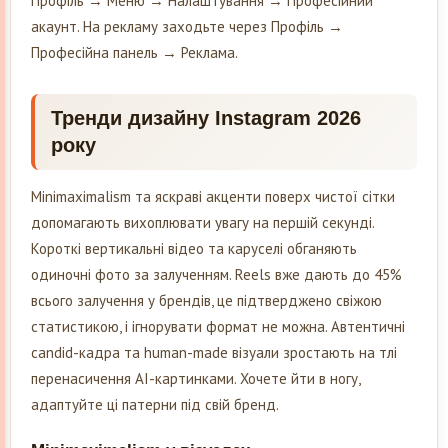
Профіль → Меню → Налаштування → Професійний
акаунт. На рекламу заходьте через Профіль →
Професійна панель → Реклама.
Тренди дизайну Instagram 2026
року
Minimaximalism та яскраві акценти поверх чистої сітки
допомагають вихоплювати увагу на першій секунді.
Короткі вертикальні відео та каруселі обганяють
одиночні фото за залученням. Reels вже дають до 45%
всього залучення у брендів, це підтверджено свіжою
статистикою, і ігнорувати формат не можна. Автентичні
candid-кадра та human-made візуали зростають на тлі
перенасичення AI-картинками. Хочете йти в ногу,
адаптуйте ці патерни під свій бренд.