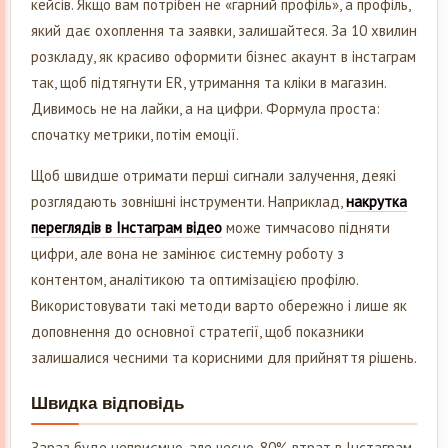
кейсів. Якщо вам потрібен не «гарний профіль», а профіль,
який дає охоплення та заявки, залишайтеся. За 10 хвилин
розкладу, як красиво оформити бізнес акаунт в інстаграм
так, щоб підтягнути ER, утримання та кліки в магазин.
Дивимось не на лайки, а на цифри. Формула проста:
спочатку метрики, потім емоції.
Щоб швидше отримати перші сигнали залучення, деякі
розглядають зовнішні інструменти. Наприклад,
накрутка
переглядів в Інстаграм відео
може тимчасово підняти
цифри, але вона не замінює системну роботу з
контентом, аналітикою та оптимізацією профілю.
Використовувати такі методи варто обережно і лише як
доповнення до основної стратегії, щоб показники
залишалися чесними та корисними для прийняття рішень.
Швидка відповідь
Зараз буде неприємно, але чесно. 80% втрат в Інстаграм