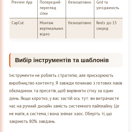
Preview App
Попередній
безкоштовно
Grid та
перегляд
узгодженість
сітки
CapCut
Монтаж
безкоштовно
Reels до 15
вертикальних
секунд
відео
Вибір інструментів та шаблонів
Інструменти не роблять стратегію, але прискорюють
виробництво контенту. Я завжди починаю з готових паків
обкладинок та пресетів, щоб вирівняти сітку за один
день. Якщо коротко, у вас застій ось тут: ви витрачаєте
час на ручний дизайн замість системного пайплайну. Це
не магія, а система, і вона знімає хаос. Оберіть ті, що
закриють 80% завдань.