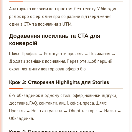
Аватарка з високим контрастом, без тексту. У біо один
рядок про офер, один про соціальне підтвердження,
один з CTA та посилання з UTM.
Додавання посилань та CTA для
конверсій
Шлях: Профіль → Редагувати профіль → Посилання →
Додати зовнішнє посилання. Перевірте, щоб перший
екран лендингу повторював офер з біо.
Крок 3: Створення Highlights для Stories
6-9 обкладинок в одному стилі: офер, новинки, відгуки,
доставка, FAQ, контакти, акції, кейси, преса. Шлях:
Профіль → Нова актуальна → Оберіть сторіс → Назва →
Обкладинка.
Крок 4: Планування контент-плану