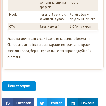
контенті та вітрина
постів
профілю
Hook
Перші 1-3 секунди,
Ясний офер +
захоплення уваги
візуальний акцент
CTA
Заклик до дії
1 CTA на екран
Якщо ви дочитали сюди і хочете красиво оформити
бізнес акаунт в інстаграм заради метрик, а не краси
заради краси, беріть кроки вище та впроваджуйте їх
сьогодні.
Наш телеграм
Facebook
Twitter
LinkedIn