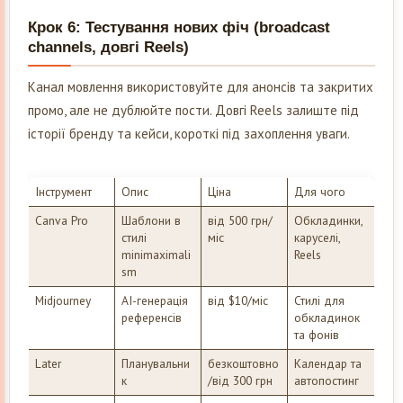
Крок 6: Тестування нових фіч (broadcast
channels, довгі Reels)
Канал мовлення використовуйте для анонсів та закритих
промо, але не дублюйте пости. Довгі Reels залиште під
історії бренду та кейси, короткі під захоплення уваги.
Інструмент
Опис
Ціна
Для чого
Canva Pro
Шаблони в
від 500 грн/
Обкладинки,
стилі
міс
каруселі,
minimaximali
Reels
sm
Midjourney
AI-генерація
від $10/міс
Стилі для
референсів
обкладинок
та фонів
Later
Планувальни
безкоштовно
Календар та
к
/від 300 грн
автопостинг