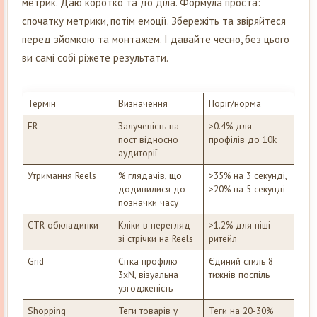
метрик. Даю коротко та до діла. Формула проста:
спочатку метрики, потім емоції. Збережіть та звіряйтеся
перед зйомкою та монтажем. І давайте чесно, без цього
ви самі собі ріжете результати.
Термін
Визначення
Поріг/норма
ER
Залученість на
>0.4% для
пост відносно
профілів до 10k
аудиторії
Утримання Reels
% глядачів, що
>35% на 3 секунді,
додивилися до
>20% на 5 секунді
позначки часу
CTR обкладинки
Кліки в перегляд
>1.2% для ніші
зі стрічки на Reels
ритейл
Grid
Сітка профілю
Єдиний стиль 8
3xN, візуальна
тижнів поспіль
узгодженість
Shopping
Теги товарів у
Теги на 20-30%