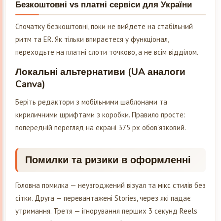
Безкоштовні vs платні сервіси для України
Спочатку безкоштовні, поки не вийдете на стабільний
ритм та ER. Як тільки впираєтеся у функціонал,
переходьте на платні слоти точково, а не всім відділом.
Локальні альтернативи (UA аналоги
Canva)
Беріть редактори з мобільними шаблонами та
кириличними шрифтами з коробки. Правило просте:
попередній перегляд на екрані 375 px обов’язковий.
Помилки та ризики в оформленні
Головна помилка — неузгоджений візуал та мікс стилів без
сітки. Друга — перевантажені Stories, через які падає
утримання. Третя — ігнорування перших 3 секунд Reels