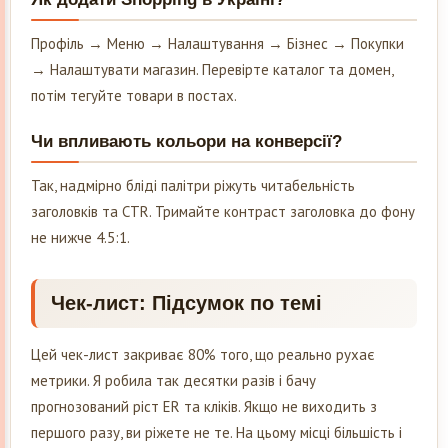
Профіль → Меню → Налаштування → Бізнес → Покупки
→ Налаштувати магазин. Перевірте каталог та домен,
потім тегуйте товари в постах.
Чи впливають кольори на конверсії?
Так, надмірно бліді палітри ріжуть читабельність
заголовків та CTR. Тримайте контраст заголовка до фону
не нижче 4.5:1.
Чек-лист: Підсумок по темі
Цей чек-лист закриває 80% того, що реально рухає
метрики. Я робила так десятки разів і бачу
прогнозований ріст ER та кліків. Якщо не виходить з
першого разу, ви ріжете не те. На цьому місці більшість і