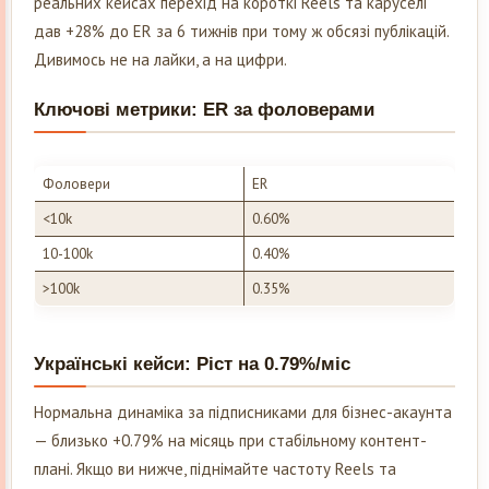
реальних кейсах перехід на короткі Reels та каруселі
дав +28% до ER за 6 тижнів при тому ж обсязі публікацій.
Дивимось не на лайки, а на цифри.
Ключові метрики: ER за фоловерами
Фоловери
ER
<10k
0.60%
10-100k
0.40%
>100k
0.35%
Українські кейси: Ріст на 0.79%/міс
Нормальна динаміка за підписниками для бізнес-акаунта
— близько +0.79% на місяць при стабільному контент-
плані. Якщо ви нижче, піднімайте частоту Reels та