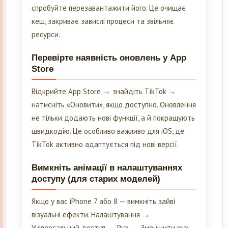
спробуйте перезавантажити його. Це очищає
кеш, закриває завислі процеси та звільняє
ресурси.
Перевірте наявність оновлень у App
Store
Відкрийте App Store → знайдіть TikTok →
натисніть «Оновити», якщо доступно. Оновлення
не тільки додають нові функції, а й покращують
швидкодію. Це особливо важливо для iOS, де
TikTok активно адаптується під нові версії.
Вимкніть анімації в налаштуваннях
доступу (для старих моделей)
Якщо у вас iPhone 7 або 8 — вимкніть зайві
візуальні ефекти. Налаштування →
Універсальний доступ → Рух → Зменшити рух.