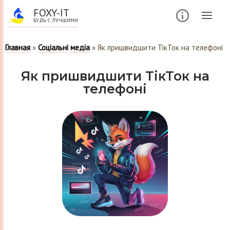
FOXY-IT
БУДЬ С ЛУЧШИМИ
Главная
»
Соціальні медіа
»
Як пришвидшити ТікТок на телефоні
Як пришвидшити ТікТок на
телефоні