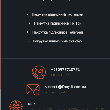
Накрутка підписників інстаграм
Накрутка підписників Тік Ток
Накрутка підписників Телеграм
Накрутка підписників фейсбук
+380977710771
Пн-Сб 10-22
support@foxy-it.com.ua
online support
Київ
вулиця Князів Острозьких, 32/2, Київ, Украина, 01010