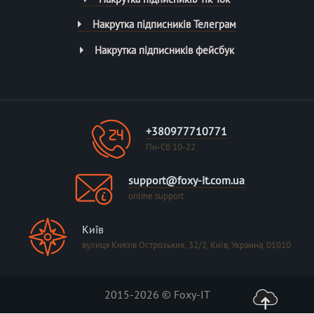
Накрутка підписників Телеграм
Накрутка підписників фейсбук
+380977710771
Пн-Сб 10-22
support@foxy-it.com.ua
online support
Київ
вулиця Князів Острозьких, 32/2, Київ, Украина, 01010
2015-2026 © Foxy-IT