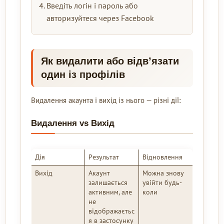
Введіть логін і пароль або
авторизуйтеся через Facebook
Як видалити або відв’язати
один із профілів
Видалення акаунта і вихід із нього — різні дії:
Видалення vs Вихід
Дія
Результат
Відновлення
Вихід
Акаунт
Можна знову
залишається
увійти будь-
активним, але
коли
не
відображаєтьс
я в застосунку