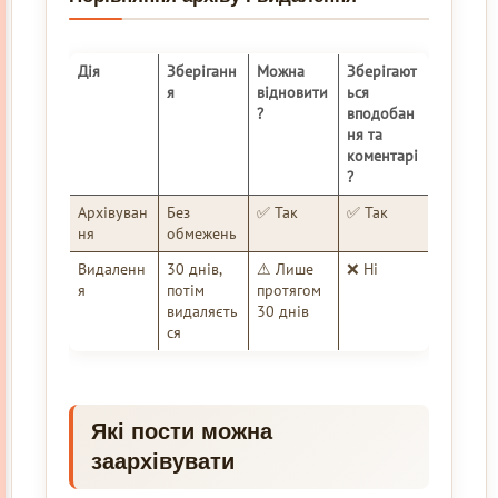
Дія
Зберіганн
Можна
Зберігают
я
відновити
ься
?
вподобан
ня та
коментарі
?
Архівуван
Без
✅ Так
✅ Так
ня
обмежень
Видаленн
30 днів,
⚠ Лише
❌ Ні
я
потім
протягом
видаляєть
30 днів
ся
Які пости можна
заархівувати