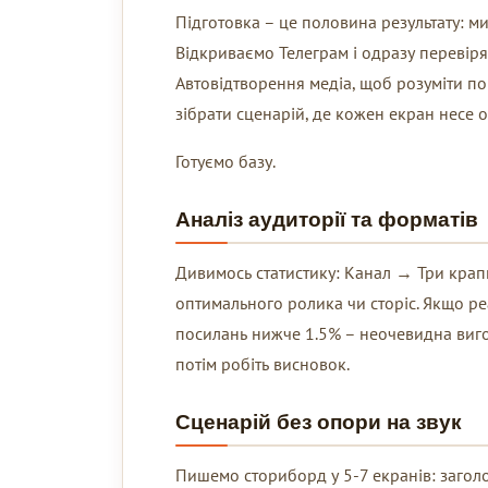
Підготовка – це половина результату: м
Відкриваємо Телеграм і одразу переві
Автовідтворення медіа, щоб розуміти пов
зібрати сценарій, де кожен екран несе од
Готуємо базу.
Аналіз аудиторії та форматів
Дивимось статистику: Канал → Три крапк
оптимального ролика чи сторіс. Якщо ре
посилань нижче 1.5% – неочевидна вигод
потім робіть висновок.
Сценарій без опори на звук
Пишемо сториборд у 5-7 екранів: заголо