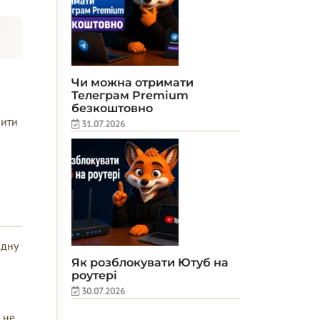
о
Чи можна отримати
Телеграм Premium
безкоштовно
вити
31.07.2026
ідну
Як розблокувати Ютуб на
роутері
30.07.2026
 не