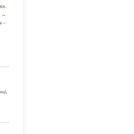
ка.
ь →
я –
иці,