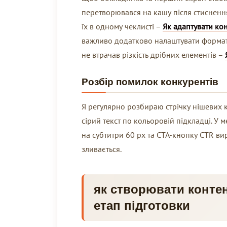
перетворювався на кашу після стиснення
їх в одному чеклисті –
Як адаптувати кон
важливо додатково налаштувати формат, 
не втрачав різкість дрібних елементів –
Розбір помилок конкурентів
Я регулярно розбираю стрічку нішевих к
сірий текст по кольоровій підкладці. У 
на субтитри 60 px та CTA-кнопку CTR вирі
зливається.
як створювати контен
етап підготовки