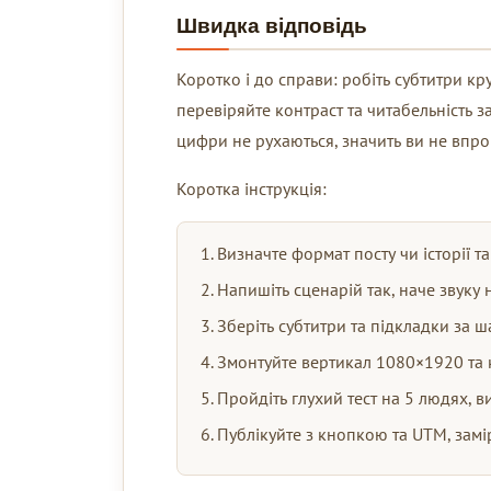
Швидка відповідь
Коротко і до справи: робіть субтитри кр
перевіряйте контраст та читабельність з
цифри не рухаються, значить ви не впро
Коротка інструкція:
Визначте формат посту чи історії та 
Напишіть сценарій так, наче звуку 
Зберіть субтитри та підкладки за ш
Змонтуйте вертикал 1080×1920 та 
Пройдіть глухий тест на 5 людях, в
Публікуйте з кнопкою та UTM, замір