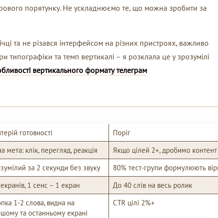
адрового порятунку. Не ускладнюємо те, що можна зробити за
чці та не різався інтерфейсом на різних пристроях, важливо
ри типографіки та темп вертикалі – я розклала це у зрозумілі
обливості вертикального формату телеграм
терій готовності
Поріг
а мета: клік, перегляд, реакція
Якщо цілей 2+, дробимо контент
зумілий за 2 секунди без звуку
80% тест-групи формулюють вір
 екранів, 1 сенс – 1 екран
До 40 слів на весь ролик
пка 1-2 слова, видна на
CTR цілі 2%+
шому та останньому екрані