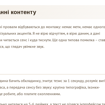
нні контенту
ні провали відбуваються до монтажу: немає мети, немає одног
зуальних акцентів. Я не вірю відчуттям, я вірю даним, а дані
и читається сенс і куда тиснути. Ще одна типова помилка – ста
ся, що глядач увімкне звук.
на бачить обкладинку, зчитує тезис за 1 секунду, розуміє виг
аса, а передача сенсу без звуку: крупна типографіка, іконки-
 це робите, або платите охопленнями.
но читалися на 5-6 дюймах, а текст не різався інтерфейсом та