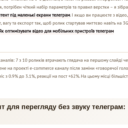
, потрібен чіткий набір параметрів та правил верстки – я зібр
тент під маленькі екрани телеграм
. І якщо ви працюєте з відео,
вагу та експорт так, щоб ролик стартував миттєво навіть на 3G
Як оптимізувати відео для мобільних пристроїв телеграм
аналів: 7 з 10 роликів втрачають глядача на першому слайді ч
мене на проекті e-commerce каналу після заміни «говорячої гол
с з 0.9% до 3.1%, реакції на пост +62%. На цьому місці більшість
т для перегляду без звуку телеграм: