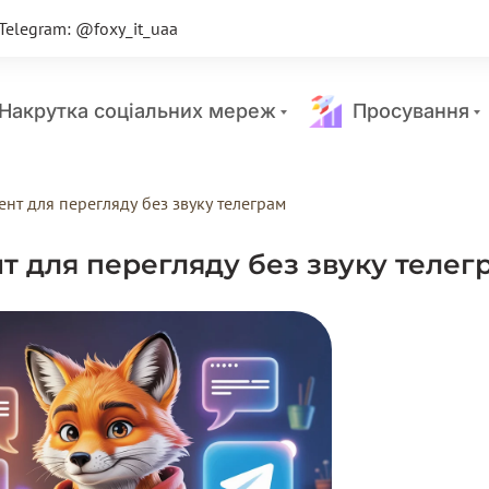
Telegram: @foxy_it_uaa
акрутка соціальних мереж
Просування
ент для перегляду без звуку телеграм
т для перегляду без звуку телег