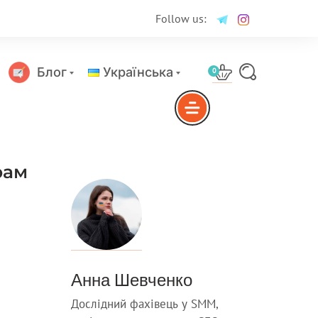
Follow us:
Блог
Українська
0
Русский
рам
Анна Шевченко
Дослідний фахівець у SMM,