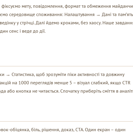
и фіксуємо мету, повідомлення, формат та обмеження майданчи
ряємо середовище споживання: Налаштування → Дані та пам’ят
едінку у стрічці. Далі йдемо кроками, без хаосу. Наше завданн
ин сенс і веде до дії.
и → Статистика, щоб зрозуміти піки активності та довжину
акцій на 1000 переглядів менше 5 – візуал слабкий, якщо CTR
а або кнопка не читається. Спочатку приберіть сміття в аналіт
вок-обіцянка, біль, рішення, доказ, CTA. Один екран – один