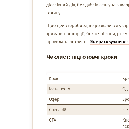
дієслівний дія, без дублів сенсу та зак
годину.
Щоб цей сториборд не розвалився у стрі
тримати пропорції, безпечні зони, розмі
правила та чеклист –
Як враховувати ос
Чеклист: підготовчі кроки
Крок
Кри
Мета посту
Одн
Офер
Зро
Сценарій
5-7
CTA
Кно
пер