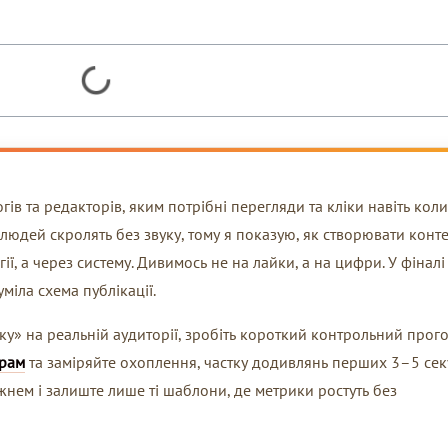
гів та редакторів, яким потрібні перегляди та кліки навіть коли
ь людей скролять без звуку, тому я показую, як створювати конт
ії, а через систему. Дивимось не на лайки, а на цифри. У фіналі
міла схема публікації.
ку» на реальній аудиторії, зробіть короткий контрольний прог
грам
та заміряйте охоплення, частку додивлянь перших 3–5 се
жнем і залиште лише ті шаблони, де метрики ростуть без