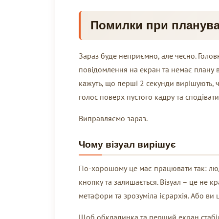
Помилки при планува
Зараз буде неприємно, але чесно. Голов
повідомлення на екран та немає плану ві
кажуть, що перші 2 секунди вирішують, ч
голос поверх пустого кадру та сподівати
Виправляємо зараз.
Чому візуал вирішує
По-хорошому це має працювати так: люди
кнопку та залишається. Візуал – це не кр
метафори та зрозуміла ієрархія. Або ви
Щоб обкладинка та перший екран стабіль