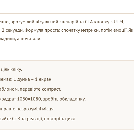
упно, зрозумілий візуальний сценарій та CTA-кнопку з UTM,
а 2 секунди. Формула проста: спочатку метрики, потім емоції. Я
вадили, а почитали.
ціль кліку.
немає: 1 думка – 1 екран.
аблоном, перевірте контраст.
квадрат 1080×1080, зробіть обкладинку.
иправте незрозумілі місця.
яйте CTR та реакції, повторіть цикл.