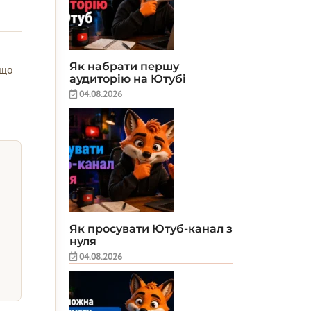
Як набрати першу
кщо
аудиторію на Ютубі
04.08.2026
Як просувати Ютуб-канал з
нуля
04.08.2026