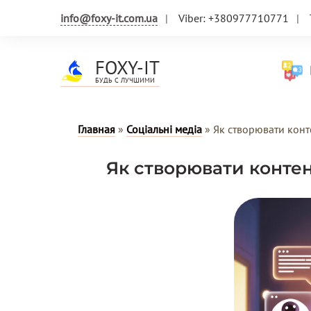
info@foxy-it.com.ua
Viber: +380977710771
FOXY-IT
Н
БУДЬ С ЛУЧШИМИ
Главная
»
Соціальні медіа
»
Як створювати конт
Як створювати контен