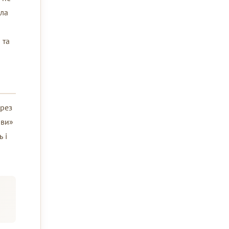
ала
 та
ерез
ови»
 і