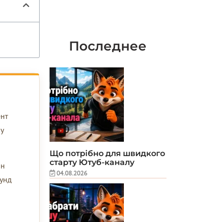
Последнее
ент
 у
Що потрібно для швидкого
старту Ютуб-каналу
он
04.08.2026
кунд