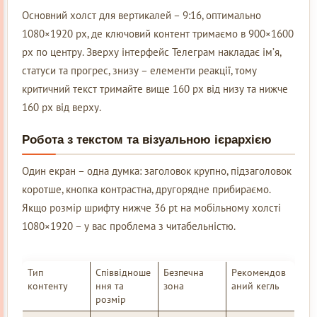
Основний холст для вертикалей – 9:16, оптимально
1080×1920 px, де ключовий контент тримаємо в 900×1600
px по центру. Зверху інтерфейс Телеграм накладає ім’я,
статуси та прогрес, знизу – елементи реакції, тому
критичний текст тримайте вище 160 px від низу та нижче
160 px від верху.
Робота з текстом та візуальною ієрархією
Один екран – одна думка: заголовок крупно, підзаголовок
коротше, кнопка контрастна, другорядне прибираємо.
Якщо розмір шрифту нижче 36 pt на мобільному холсті
1080×1920 – у вас проблема з читабельністю.
Тип
Співвідноше
Безпечна
Рекомендов
контенту
ння та
зона
аний кегль
розмір