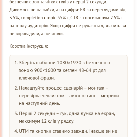
безпечних зон та чітких гуків у перші 2 секунди.
Дивимось не на лайки, а на цифри: ER за переглядами від
3.5%, completion сторіс 55%+, CTR за посиланням 2.5%+
на теплу аудиторію. Якщо цифри не рухаються, значить ви
не впровадили, а почитали.
Коротка інструкція:
Зберіть шаблони 1080×1920 з безпечною
зоною 900×1600 та кеглем 48-64 pt для
ключової фрази.
Налаштуйте процес: сценарій – монтаж –
перевірка чеклистом – автопостинг – метрики
на наступний день.
Перші 2 секунди – гук, одна думка на екран,
максимум 12 слів у рядку.
UTM та кнопки ставимо завжди, інакше ви не