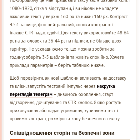
По-хорошому це має працювати так: у вас є базовий холст
1080×1920, сітка з відступами, і ви ніколи не кладете
важливий текст у верхні 160 px та нижні 160 px. Контраст
4.5:1 та вище, фон нейтральний, кнопки контрастні –
інакше CTR падає вдвічі. Для тексту використовуйте 48-64
pt на заголовок та 36-44 pt на підписи, не більше двох
гарнітур. Не ускладнюємо те, що можна зробити за
годину: зберіть 3-5 шаблонів та живіть спокійно. Хочете
приклади параметрів – беріть таблицю нижче.
Щоб перевірити, як нові шаблони впливають на доставку
та кліки, запустіть тестовий імпульс через
накрутка
переглядів телеграм
– дивимось охоплення, старт
відтворення, дочитування та CTR кнопок. Якщо ростуть
приховування або падає утримання, зупиняємо тест і
правимо контраст, розміри та зону безпечного тексту.
Співвідношення сторін та безпечні зони