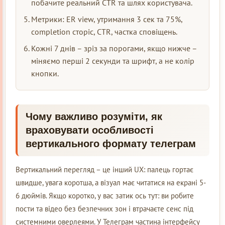
побачите реальний CTR та шлях користувача.
Метрики: ER view, утримання 3 сек та 75%,
completion сторіс, CTR, частка сповіщень.
Кожні 7 днів – зріз за порогами, якщо нижче –
міняємо перші 2 секунди та шрифт, а не колір
кнопки.
Чому важливо розуміти, як
враховувати особливості
вертикального формату телеграм
Вертикальний перегляд – це інший UX: палець гортає
швидше, увага коротша, а візуал має читатися на екрані 5-
6 дюймів. Якщо коротко, у вас затик ось тут: ви робите
пости та відео без безпечних зон і втрачаєте сенс під
системними оверлеями. У Телеграм частина інтерфейсу