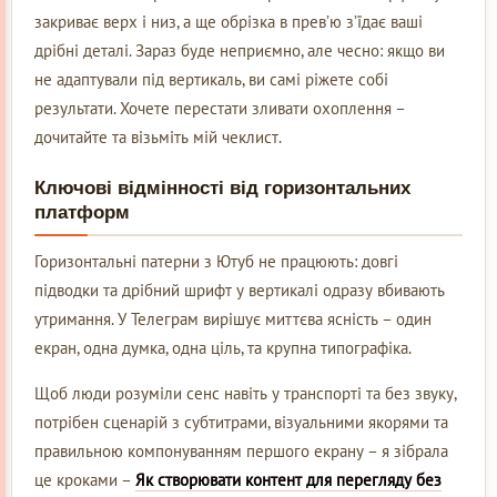
закриває верх і низ, а ще обрізка в прев’ю з’їдає ваші
дрібні деталі. Зараз буде неприємно, але чесно: якщо ви
не адаптували під вертикаль, ви самі ріжете собі
результати. Хочете перестати зливати охоплення –
дочитайте та візьміть мій чеклист.
Ключові відмінності від горизонтальних
платформ
Горизонтальні патерни з Ютуб не працюють: довгі
підводки та дрібний шрифт у вертикалі одразу вбивають
утримання. У Телеграм вирішує миттєва ясність – один
екран, одна думка, одна ціль, та крупна типографіка.
Щоб люди розуміли сенс навіть у транспорті та без звуку,
потрібен сценарій з субтитрами, візуальними якорями та
правильною компонуванням першого екрану – я зібрала
це кроками –
Як створювати контент для перегляду без