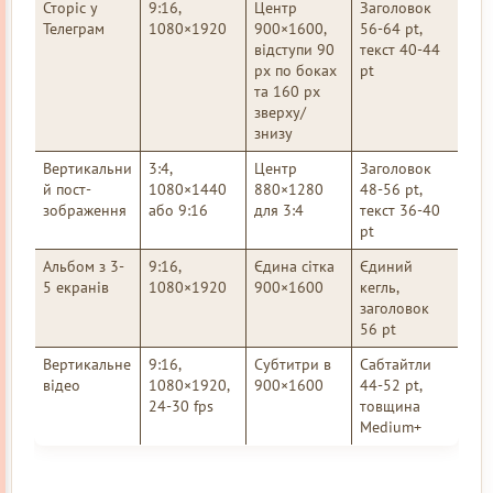
Сторіс у
9:16,
Центр
Заголовок
Телеграм
1080×1920
900×1600,
56-64 pt,
відступи 90
текст 40-44
px по боках
pt
та 160 px
зверху/
знизу
Вертикальни
3:4,
Центр
Заголовок
й пост-
1080×1440
880×1280
48-56 pt,
зображення
або 9:16
для 3:4
текст 36-40
pt
Альбом з 3-
9:16,
Єдина сітка
Єдиний
5 екранів
1080×1920
900×1600
кегль,
заголовок
56 pt
Вертикальне
9:16,
Субтитри в
Сабтайтли
відео
1080×1920,
900×1600
44-52 pt,
24-30 fps
товщина
Medium+