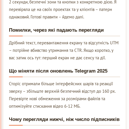
2 секунди, безпечні зони та кнопки з конкретною дією. Я
перевіряла це на своїх проектах та у клієнтів – патерн
однаковий. Готові правити – йдемо далі.
Помилки, через які падають перегляди
Дрібний текст, перевантаження екрану та відсутність UTM
– потрійне вбивство утримання та CTR. Якщо коротко, у
вас затик ось тут: перший екран не дає сенсу та дії.
Що міняти після оновлень Telegram 2025
Сторіс отримали більше інтерфейсних шарів та реакції
зверху – збільште верхній безпечний відступ до 160 px.
Перевірте нові обмеження за розмірами файлів та
оптимізуйте стискання відео 6-12 МБ.
Чому перегляди нижчі, ніж число підписників