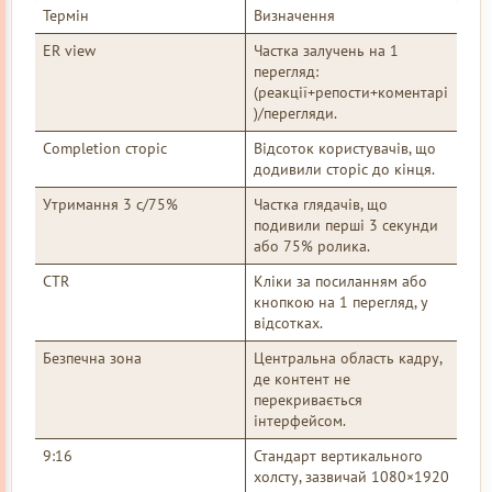
Термін
Визначення
ER view
Частка залучень на 1
перегляд:
(реакції+репости+коментарі
)/перегляди.
Completion сторіс
Відсоток користувачів, що
додивили сторіс до кінця.
Утримання 3 с/75%
Частка глядачів, що
подивили перші 3 секунди
або 75% ролика.
CTR
Кліки за посиланням або
кнопкою на 1 перегляд, у
відсотках.
Безпечна зона
Центральна область кадру,
де контент не
перекривається
інтерфейсом.
9:16
Стандарт вертикального
холсту, зазвичай 1080×1920