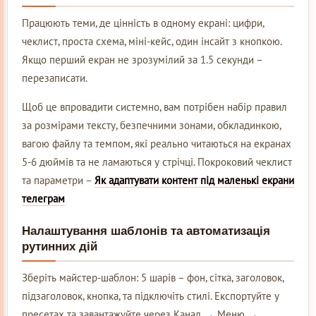
Працюють теми, де цінність в одному екрані: цифри,
чеклист, проста схема, міні-кейс, один інсайт з кнопкою.
Якщо перший екран не зрозумілий за 1.5 секунди –
перезаписати.
Щоб це впровадити системно, вам потрібен набір правил
за розмірами тексту, безпечними зонами, обкладинкою,
вагою файлу та темпом, які реально читаються на екранах
5-6 дюймів та не ламаються у стрічці. Покроковий чеклист
та параметри –
Як адаптувати контент під маленькі екрани
телеграм
Налаштування шаблонів та автоматизація
рутинних дій
Зберіть майстер-шаблон: 5 шарів – фон, сітка, заголовок,
підзаголовок, кнопка, та підключіть стилі. Експортуйте у
пресетах та завантажуйте через Канал → Меню →