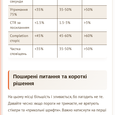
секунди
Утримання
<35%
35-50%
>50%
75%
CTR за
<1.5%
1.5-3%
>3%
посиланням
Completion
<45%
45-60%
>60%
сторіс
Частка
<35%
35-50%
>50%
сповіщень
Поширені питання та короткі
рішення
На цьому місці більшість і зливається, бо лагодить не те.
Давайте чесно: якщо пороги не тримаєте, не врятують
стікери та «прикольні шрифти». Важно натиснути на перші