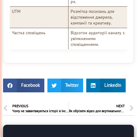
px.
UTM
Розмітка посилань для
відстеження джерела,
кампанії та креативу.
Частка сповіщень
Відсоток аудиторії каналу з
увімкненими
сповіщеннями.
Facebook
Twitter
LinkedIn
PREVIOUS
NEXT
Чому не завантажуються історії в Інстаграм
Як обрізати відео для вертикального формату Тік Ток