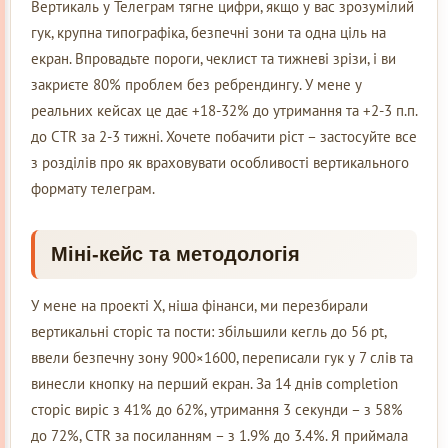
Вертикаль у Телеграм тягне цифри, якщо у вас зрозумілий
гук, крупна типографіка, безпечні зони та одна ціль на
екран. Впровадьте пороги, чеклист та тижневі зрізи, і ви
закриєте 80% проблем без ребрендингу. У мене у
реальних кейсах це дає +18-32% до утримання та +2-3 п.п.
до CTR за 2-3 тижні. Хочете побачити ріст – застосуйте все
з розділів про як враховувати особливості вертикального
формату телеграм.
Міні-кейс та методологія
У мене на проекті Х, ніша фінанси, ми перезбирали
вертикальні сторіс та пости: збільшили кегль до 56 pt,
ввели безпечну зону 900×1600, переписали гук у 7 слів та
винесли кнопку на перший екран. За 14 днів completion
сторіс виріс з 41% до 62%, утримання 3 секунди – з 58%
до 72%, CTR за посиланням – з 1.9% до 3.4%. Я приймала