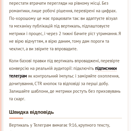
перестати втрачати перегляди на рівному місці. Без
романтики, лише робочі рішення, перевірені на цифрах.
По-хорошому це має працювати так: ви адаптуєте візуал
та механіку публікацій під вертикаль, підлаштовуєте
метрики і процес, і через 2 тижні бачите ріст утримання. Я
не вірю відчуттям, я вірю даним, тому дам пороги та
чеклист, а ви звірите та впровадите.
Коли базові правки під вертикаль впроваджені, перевірте
конверсію на реальній аудиторії: підключіть
підписники
телеграм
як контрольний імпульс і заміряйте охоплення,
дочитування, CTR кнопок та відповіді за перші добу.
Залишайте шаблони, де метрики ростуть без приховувань
та скарг.
Швидка відповідь
Вертикаль у Телеграм вимагає 9:16, крупного тексту,