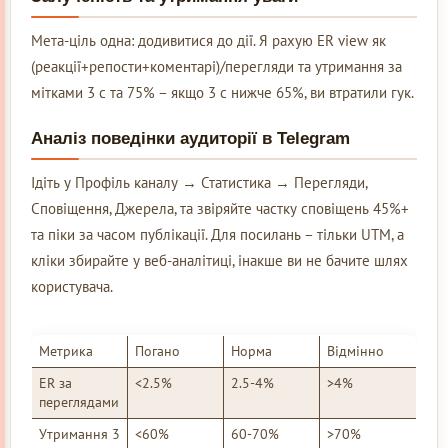
Мета-ціль одна: додивитися до дії. Я рахую ER view як
(реакції+репости+коментарі)/перегляди та утримання за
мітками 3 с та 75% – якщо 3 с нижче 65%, ви втратили гук.
Аналіз поведінки аудиторії в Telegram
Ідіть у Профіль каналу → Статистика → Перегляди,
Сповіщення, Джерела, та звіряйте частку сповіщень 45%+
та піки за часом публікації. Для посилань – тільки UTM, а
кліки збирайте у веб-аналітиці, інакше ви не бачите шлях
користувача.
Метрика
Погано
Норма
Відмінно
ER за
<2.5%
2.5-4%
>4%
переглядами
Утримання 3
<60%
60-70%
>70%