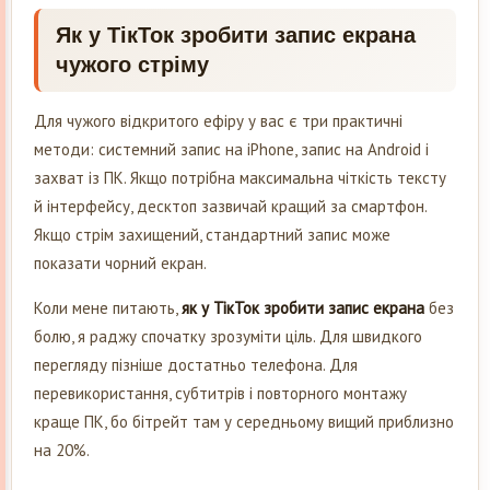
Як у ТікТок зробити запис екрана
чужого стріму
Для чужого відкритого ефіру у вас є три практичні
методи: системний запис на iPhone, запис на Android і
захват із ПК. Якщо потрібна максимальна чіткість тексту
й інтерфейсу, десктоп зазвичай кращий за смартфон.
Якщо стрім захищений, стандартний запис може
показати чорний екран.
Коли мене питають,
як у ТікТок зробити запис екрана
без
болю, я раджу спочатку зрозуміти ціль. Для швидкого
перегляду пізніше достатньо телефона. Для
перевикористання, субтитрів і повторного монтажу
краще ПК, бо бітрейт там у середньому вищий приблизно
на 20%.