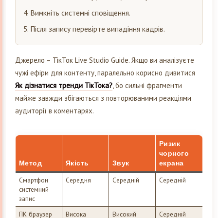
Вимкніть системні сповіщення.
Після запису перевірте випадіння кадрів.
Джерело – ТікТок Live Studio Guide. Якщо ви аналізуєте
чужі ефіри для контенту, паралельно корисно дивитися
Як дізнатися тренди ТікТока?
, бо сильні фрагменти
майже завжди збігаються з повторюваними реакціями
аудиторії в коментарях.
Ризик
чорного
Метод
Якість
Звук
екрана
Смартфон
Середня
Середній
Середній
системний
запис
ПК браузер
Висока
Високий
Середній