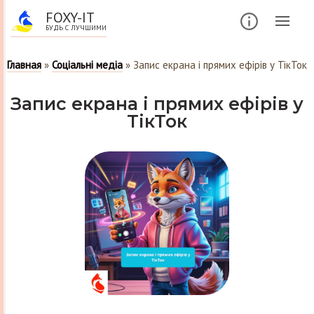
FOXY-IT
БУДЬ С ЛУЧШИМИ
Главная
»
Соціальні медіа
»
Запис екрана і прямих ефірів у ТікТок
Запис екрана і прямих ефірів у
ТікТок