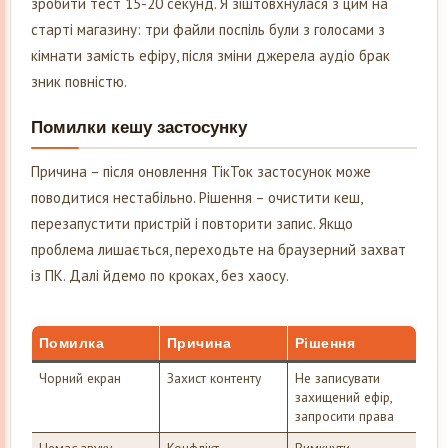
зробити тест 15-20 секунд. Я зіштовхнулася з цим на
старті магазину: три файли поспіль були з голосами з
кімнати замість ефіру, після зміни джерела аудіо брак
зник повністю.
Помилки кешу застосунку
Причина – після оновлення ТікТок застосунок може
поводитися нестабільно. Рішення – очистити кеш,
перезапустити пристрій і повторити запис. Якщо
проблема лишається, переходьте на браузерний захват
із ПК. Далі йдемо по кроках, без хаосу.
Помилка
Причина
Рішення
Чорний екран
Захист контенту
Не записувати
захищений ефір,
запросити права
Немає звуку
Конфлікт
Вимкнути