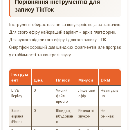
Порівняння інструментів для
запису ТікТок
Інструмент обирається не за популярністю, а за задачею.
Для свого ефіру найкращий варіант – архів платформи.
Для чужого відкритого ефіру і довгого запису – ПК.
Смартфон хороший для швидких фрагментів, але програє
у стабільності та контролі звуку.
Інструм
ент
Ціна
Плюси
Мінуси
DRM
LIVE
0
Чистий
Лише свій
Неактуаль
Replay
файл,
ефір
но
просто
Запис
0
Швидко,
Ризики зі
Не
екрана
вбудован
звуком
оминає
iPhone
о