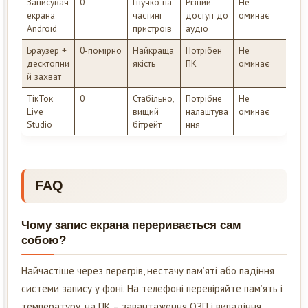
Записувач
0
Гнучко на
Різний
Не
екрана
частині
доступ до
оминає
Android
пристроїв
аудіо
Браузер +
0-помірно
Найкраща
Потрібен
Не
десктопни
якість
ПК
оминає
й захват
ТікТок
0
Стабільно,
Потрібне
Не
Live
вищий
налаштува
оминає
Studio
бітрейт
ння
FAQ
Чому запис екрана переривається сам
собою?
Найчастіше через перегрів, нестачу пам’яті або падіння
системи запису у фоні. На телефоні перевіряйте пам’ять і
температуру, на ПК – завантаження ОЗП і випадіння