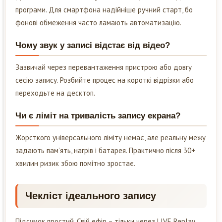
програми. Для смартфона надійніше ручний старт, бо
фонові обмеження часто ламають автоматизацію.
Чому звук у записі відстає від відео?
Зазвичай через перевантаження пристрою або довгу
сесію запису. Розбийте процес на короткі відрізки або
переходьте на десктоп.
Чи є ліміт на тривалість запису екрана?
Жорсткого універсального ліміту немає, але реальну межу
задають пам’ять, нагрів і батарея. Практично після 30+
хвилин ризик збою помітно зростає.
Чекліст ідеального запису
Підсумок простий. Свій ефір – тільки через LIVE Replay,