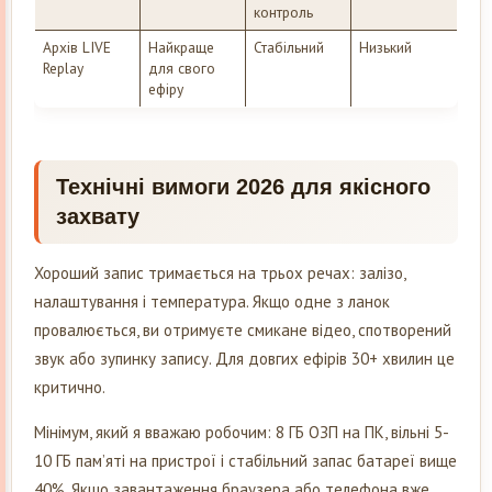
контроль
Архів LIVE
Найкраще
Стабільний
Низький
Replay
для свого
ефіру
Технічні вимоги 2026 для якісного
захвату
Хороший запис тримається на трьох речах: залізо,
налаштування і температура. Якщо одне з ланок
провалюється, ви отримуєте смикане відео, спотворений
звук або зупинку запису. Для довгих ефірів 30+ хвилин це
критично.
Мінімум, який я вважаю робочим: 8 ГБ ОЗП на ПК, вільні 5-
10 ГБ пам’яті на пристрої і стабільний запас батареї вище
40%. Якщо завантаження браузера або телефона вже