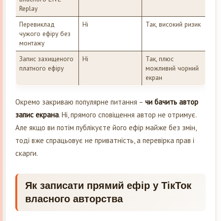
Replay
Перевиклад
Ні
Так, високий ризик
чужого ефіру без
монтажу
Запис захищеного
Ні
Так, плюс
платного ефіру
можливий чорний
екран
Окремо закриваю популярне питання –
чи бачить автор
запис екрана
. Ні, прямого сповіщення автор не отримує.
Але якщо ви потім публікуєте його ефір майже без змін,
тоді вже спрацьовує не приватність, а перевірка прав і
скарги.
Як записати прямий ефір у ТікТок
власного авторства