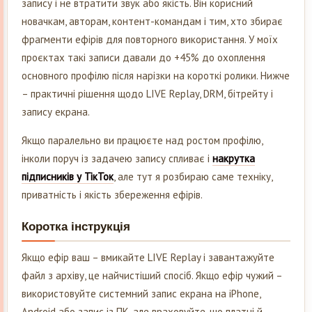
запису і не втратити звук або якість. Він корисний
новачкам, авторам, контент-командам і тим, хто збирає
фрагменти ефірів для повторного використання. У моїх
проєктах такі записи давали до +45% до охоплення
основного профілю після нарізки на короткі ролики. Нижче
– практичні рішення щодо LIVE Replay, DRM, бітрейту і
запису екрана.
Якщо паралельно ви працюєте над ростом профілю,
інколи поруч із задачею запису спливає і
накрутка
підписників у ТікТок
, але тут я розбираю саме техніку,
приватність і якість збереження ефірів.
Коротка інструкція
Якщо ефір ваш – вмикайте LIVE Replay і завантажуйте
файл з архіву, це найчистіший спосіб. Якщо ефір чужий –
використовуйте системний запис екрана на iPhone,
Android або запис із ПК, але враховуйте, що платні й