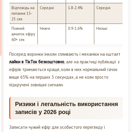
Відповідь на
Середні
1.8-2.4%
Середні
питання 15-
25 сек
Повний
Нижчі
0.9-1.6%
Низькі
шматок ефіру
60+ сек
Посеред воронки інколи спливають і механіки на кшталт
лайки в ТікТок безкоштовно
, але на практиці публікації з
ефірів тримаються краще, коли в них нормальний гачок
вище 65% на перших 3 секундах, а не коли просто
підкручені зовнішні сигнали.
Ризики і легальність використання
записів у 2026 році
Записати чужий ефір для особистого перегляду і