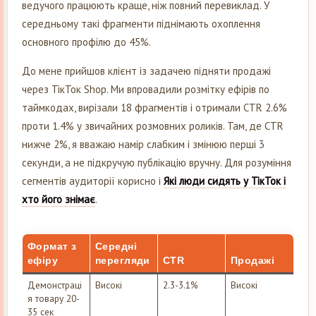
ведучого працюють краще, ніж повний перевиклад. У
середньому такі фрагменти піднімають охоплення
основного профілю до 45%.
До мене прийшов клієнт із задачею підняти продажі
через ТікТок Shop. Ми впровадили розмітку ефірів по
таймкодах, вирізали 18 фрагментів і отримали CTR 2.6%
проти 1.4% у звичайних розмовних роликів. Там, де CTR
нижче 2%, я вважаю намір слабким і змінюю перші 3
секунди, а не підкручую публікацію вручну. Для розуміння
сегментів аудиторії корисно і
Які люди сидять у ТікТок і
хто його знімає
.
Формат з
Середні
ефіру
перегляди
CTR
Продажі
Демонстраці
Високі
2.3-3.1%
Високі
я товару 20-
35 сек