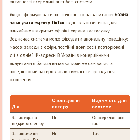
активності всередині антибот-системи.
Якщо сформулювати ще точніше, то на запитання
можна
записувати екран у ТікТок
відповідь позитивна для
звичайних відкритих ефірів і екрана застосунку.
Водночас система може фіксувати аномальну поведінку:
масові заходи в ефіри, постійні довгі сесії, повторювані
дії з однієї IP-адреси. В Україні з комерційними
акаунтами я бачила випадки, коли не сам запис, а
поведінковий патерн давав тимчасове просідання
охоплення.
Сповіщення
Видимість для
Дія
автору
системи
Запис екрана
Ні
Опосередковано
відкритого ефіру
так
Завантаження
Ні
Так
власного LIVE