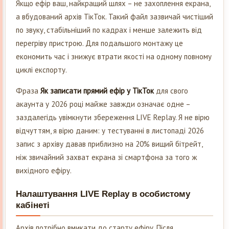
Якщо ефір ваш, найкращий шлях – не захоплення екрана,
а вбудований архів ТікТок. Такий файл зазвичай чистіший
по звуку, стабільніший по кадрах і менше залежить від
перегріву пристрою. Для подальшого монтажу це
економить час і знижує втрати якості на одному повному
циклі експорту.
Фраза
Як записати прямий ефір у ТікТок
для свого
акаунта у 2026 році майже завжди означає одне –
заздалегідь увімкнути збереження LIVE Replay. Я не вірю
відчуттям, я вірю даним: у тестуванні в листопаді 2026
запис з архіву давав приблизно на 20% вищий бітрейт,
ніж звичайний захват екрана зі смартфона за того ж
вихідного ефіру.
Налаштування LIVE Replay в особистому
кабінеті
Архів потрібно вмикати до старту ефіру. Після