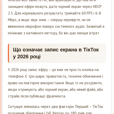
захищені ефіри можуть дати чорний екран через HDCP
2.3. Для нормального результату тримайте 60 FPS і 6-8
Mbps, а якщо звук зник – спершу перевірте, чи не
ввімкнено мікрофон поверх системного аудіо. Зазвичай я
починаю з нативного методу, бо він дає менше втрат.
Що означає запис екрана в ТікТок
у 2026 році
У 2026 році запис ефіру – це вже не просто кнопка на
телефоні. Є три шари: приватність, технічні обмеження і
право на повторне використання. Якщо їх не розділити,
люди отримують або чорний екран, або німий файл, або
страйк після публікації фрагмента.
Ситуація змінилась через два фактори. Перший – ТікТок
розширив зберігання LIVE Replay до 180 днів для