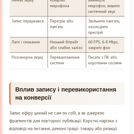
мікрофона
мікрофон, лишити
системний звук
Запис перервався
Перегрів або
Звільнити пам’ять,
пам’ять
охолодити
пристрій
Лаги і смикання
Низький бітрейт
60 FPS, 6-8 Mbps,
або слабке залізо
закрити фон
Розсинхрон звуку
Перевантаження
Писати з ПК або
системи
короткими сесіями
Вплив запису і перевикористання
на конверсії
Запис ефіру цінний не сам по собі, а як джерело
фрагментів для повторної публікації. Короткі нарізки з
відповіді на питання, демонстрації товару або реакції