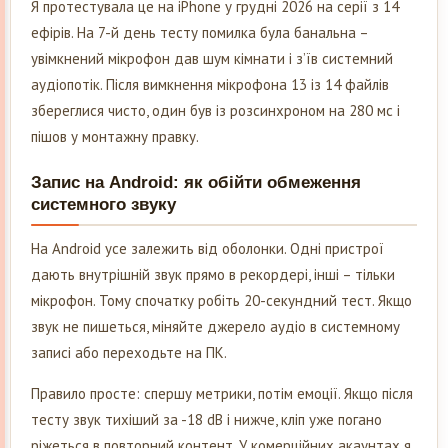
Я протестувала це на iPhone у грудні 2026 на серії з 14
ефірів. На 7-й день тесту помилка була банальна –
увімкнений мікрофон дав шум кімнати і з’їв системний
аудіопотік. Після вимкнення мікрофона 13 із 14 файлів
збереглися чисто, один був із розсинхроном на 280 мс і
пішов у монтажну правку.
Запис на Android: як обійти обмеження
системного звуку
На Android усе залежить від оболонки. Одні пристрої
дають внутрішній звук прямо в рекордері, інші – тільки
мікрофон. Тому спочатку робіть 20-секундний тест. Якщо
звук не пишеться, міняйте джерело аудіо в системному
записі або переходьте на ПК.
Правило просте: спершу метрики, потім емоції. Якщо після
тесту звук тихіший за -18 dB і нижче, кліп уже погано
ріжеться в повторний контент. У комерційних акаунтах я