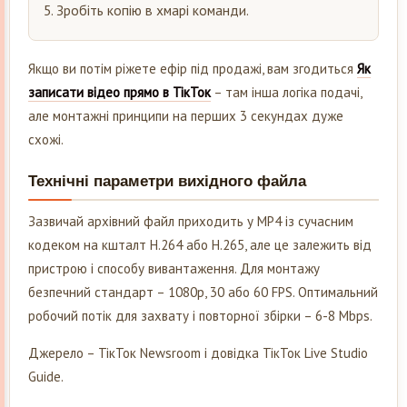
Зробіть копію в хмарі команди.
Якщо ви потім ріжете ефір під продажі, вам згодиться
Як
записати відео прямо в ТікТок
– там інша логіка подачі,
але монтажні принципи на перших 3 секундах дуже
схожі.
Технічні параметри вихідного файла
Зазвичай архівний файл приходить у MP4 із сучасним
кодеком на кшталт H.264 або H.265, але це залежить від
пристрою і способу вивантаження. Для монтажу
безпечний стандарт – 1080p, 30 або 60 FPS. Оптимальний
робочий потік для захвату і повторної збірки – 6-8 Mbps.
Джерело – ТікТок Newsroom і довідка ТікТок Live Studio
Guide.