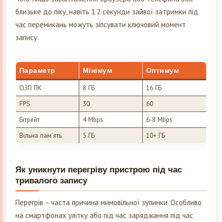
близьке до піку, навіть 1.2 секунди зайвої затримки під
час перемикань можуть зіпсувати ключовий момент
запису.
Параметр
Мінімум
Оптимум
ОЗП ПК
8 ГБ
16 ГБ
FPS
30
60
Бітрейт
4 Mbps
6-8 Mbps
Вільна пам’ять
5 ГБ
10+ ГБ
Як уникнути перегріву пристрою під час
тривалого запису
Перегрів – часта причина мимовільної зупинки. Особливо
на смартфонах улітку або під час заряджання під час