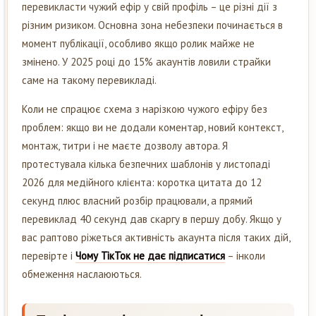
перевикласти чужий ефір у свій профіль – це різні дії з
різним ризиком. Основна зона небезпеки починається в
момент публікації, особливо якщо ролик майже не
змінено. У 2025 році до 15% акаунтів ловили страйки
саме на такому перевикладі.
Коли не спрацює схема з нарізкою чужого ефіру без
проблем: якщо ви не додали коментар, новий контекст,
монтаж, титри і не маєте дозволу автора. Я
протестувала кілька безпечних шаблонів у листопаді
2026 для медійного клієнта: коротка цитата до 12
секунд плюс власний розбір працювали, а прямий
перевиклад 40 секунд дав скаргу в першу добу. Якщо у
вас раптово ріжеться активність акаунта після таких дій,
перевірте і
Чому ТікТок не дає підписатися
– інколи
обмеження наслаюються.