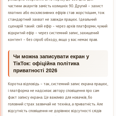
частини акаунтів замість колишніх 90. Другий – захист
платних або ексклюзивних ефірів став жорсткішим, тож
стандартний захват не завжди працює. Ідеальний
сценарій такий: свій ефір – через архів платформи, чужий
відкритий ефір – через системний запис, захищений
контент – без спроб обходу, якщо у вас немає прав.
Чи можна записувати екран у
ТікТок: офіційна політика
приватності 2026
Коротка відповідь – так, системний запис екрана працює,
і платформа не надсилає автору сповіщення про сам
факт запису екрана. Це важливо для новачків, бо
головний страх зазвичай не техніка, а приватність. Але
відсутність сповіщення не дорівнює відсутності слідів