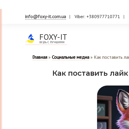
info@foxy-it.com.ua
Viber: +380977710771
FOXY-IT
БУДЬ С ЛУЧШИМИ
Главная
»
Социальные медиа
»
Как поставить ла
Как поставить лай