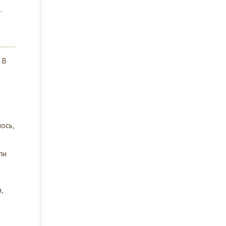
.
 В
ось,
ли
,