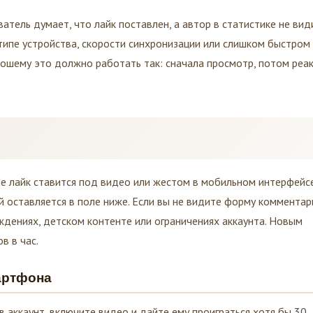
ватель думает, что лайк поставлен, а автор в статистике не вид
в типе устройства, скорости синхронизации или слишком быстром
ошему это должно работать так: сначала просмотр, потом реак
е лайк ставится под видео или жестом в мобильном интерфейсе
 оставляется в поле ниже. Если вы не видите форму комментар
ждениях, детском контенте или ограничениях аккаунта. Новым
в в час.
артфона
 аккаунт, включите видео и дайте ему проиграться хотя бы 30