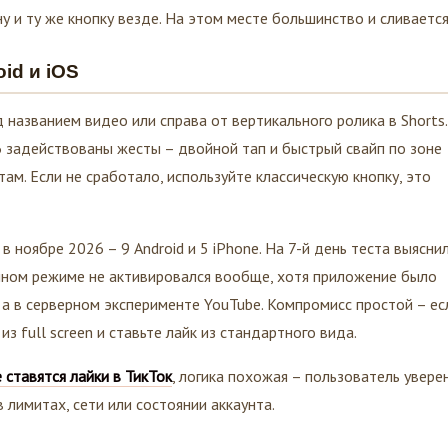
у и ту же кнопку везде. На этом месте большинство и сливается
id и iOS
названием видео или справа от вертикального ролика в Shorts.
задействованы жесты – двойной тап и быстрый свайп по зоне
там. Если не сработало, используйте классическую кнопку, это
в ноябре 2026 – 9 Android и 5 iPhone. На 7-й день теста выяснил
анном режиме не активировался вообще, хотя приложение было
 а в серверном эксперименте YouTube. Компромисс простой – ес
 full screen и ставьте лайк из стандартного вида.
 ставятся лайки в ТикТок
, логика похожая – пользователь уверен
в лимитах, сети или состоянии аккаунта.
ре