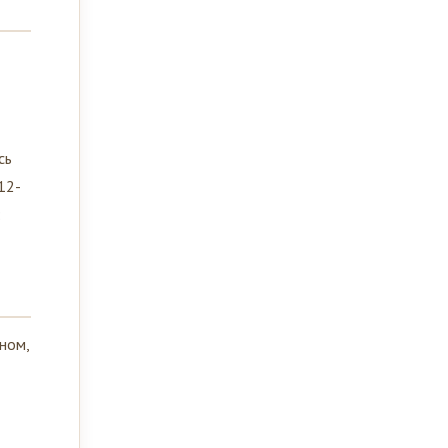
сь
12-
:
ном,