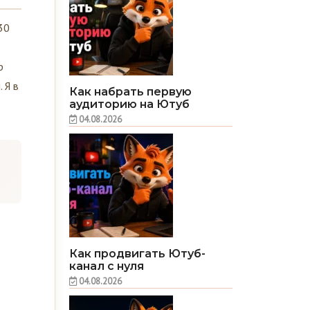
30
р
 Я в
Как набрать первую
аудиторию на Ютуб
04.08.2026
Как продвигать Ютуб-
канал с нуля
04.08.2026