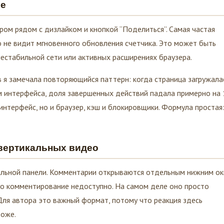
ом рядом с дизлайком и кнопкой “Поделиться”. Самая частая
о не видит мгновенного обновления счетчика. Это может быть
естабильной сети или активных расширениях браузера.
 я замечала повторяющийся паттерн: когда страница загружала
ам интерфейса, доля завершенных действий падала примерно на 
интерфейс, но и браузер, кэш и блокировщики. Формула простая
 вертикальных видео
икальной панели. Комментарии открываются отдельным нижним ок
то комментирование недоступно. На самом деле оно просто
Для автора это важный формат, потому что реакция здесь
роже.